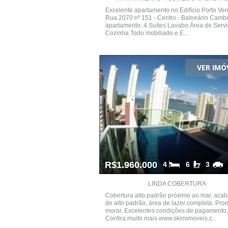
Excelente apartamento no Edifício Porto Ven
Rua 2070 nº 151 - Centro - Balneário Camb
apartamento: 4 Suítes Lavabo Área de Serv
Cozinha Todo mobiliado e E...
VER IMÓ
R$1.960.000
4
6
3
LINDA COBERTURA
Cobertura alto padrão próximo ao mar, aca
de alto padrão, área de lazer completa. Pro
morar. Excelentes condições de pagamento.
Confira muito mais www.skimimoveis.c...