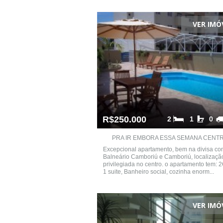
VER IMÓ
R$250.000
2
1
0
PRA IR EMBORA ESSA SEMANA CENTRO
Excepcional apartamento, bem na divisa co
Balneário Camboriú e Camboriú, localizaçã
privilegiada no centro. o apartamento tem: 
1 suite, Banheiro social, cozinha enorm...
VER IMÓ