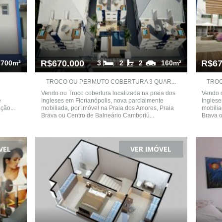
R$670.000
R$67
700m²
3
2
2
160m²
TROCO OU PERMUTO COBERTURA 3 QUAR...
TROC
Vendo ou Troco cobertura localizada na praia dos
Vendo o
e
Ingleses em Florianópolis, nova parcialmente
Inglese
ção...
mobiliada, por imóvel na Praia dos Amores, Praia
mobilia
Brava ou Centro de Balneário Camboriú...
Brava o
VEL
VER IMÓVEL