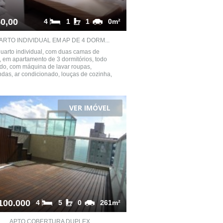
0,00
4
1
1
0m²
RTO INDIVIDUAL EM AP DE 4 DORM...
uarto individual, com duas camas de
o, em apartamento de 3 dormitórios, todo
do, com máquina de lavar roupas,
das, ar condicionado, louças de cozinha,
VER IMÓVEL
100.000
4
5
0
261m²
APTO COBERTURA DUPLEX