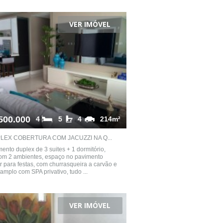
VER IMÓVEL
500.000
4
5
4
214m²
LEX COBERTURA COM JACUZZI NA Q...
ento duplex de 3 suites + 1 dormitório,
com 2 ambientes, espaço no pavimento
r para festas, com churrasqueira a carvão e
 amplo com SPA privativo, tudo ...
VER IMÓVEL