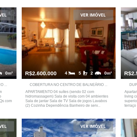
VEL
VER IMÓVEL
R$2.600.000
R$2.
0m²
4
5
2
0m²
 ...
COBERTURA NO CENTRO DE BALNEÁRIO ...
DUP
m
APARTAMENTO 04 suítes (sendo 02 com
Apartam
o
hidromassagem) Sala de visita com 04 ambientes
living 
2Qs com
Sala de jantar Sala de TV Sala de jogos Lavabos
superio
(2) Cozinha Dependência Banheiro de serv...
terraço
VEL
VER IMÓVEL