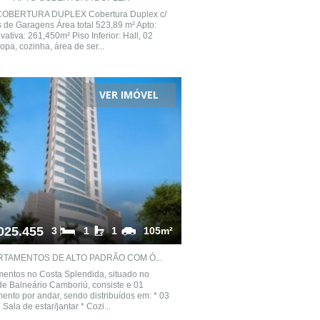
OBERTURA DUPLEX Cobertura Duplex c/
 de Garagens Área total 523,89 m² Apto:
ivativa: 261,450m² Piso Inferior: Hall, 02
copa, cozinha, área de ser...
VER IMÓVEL
025.455
3
1
1
105m²
RTAMENTOS DE ALTO PADRÃO COM Ó...
entos no Costa Splendida, situado no
de Balneário Camboriú, consiste e 01
ento por andar, sendo distribuídos em: * 03
 Sala de estar/jantar * Cozi...