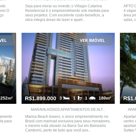
eto.
Seja para morar ou investir, o Villagio Catarina
APTO C
oriú O
Residencial é o empreendimento sob medida para
4 vagas
iço
seus projetos. Com excelente custo-beneficio, a
área pr
obra integra áreas de lazer e apart...
salas, 
VEL
VER IMÓVEL
R$1.899.000
R$1.
252m²
3
1
1
180m²
MARAVILHOSOS APARTAMENTOS DE ALT...
APA
bamento
Marina Beach towers, o único empreendimento no
Apartam
nta para
Brasil com marinad exclusiva para seus moradores,
centro 
o mesmo está situado na Barra Sul em Balneário
apartam
Camboriú, perto de tudo que você pos...
Suites *