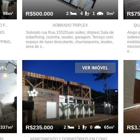
R$500.000
R$75
98m²
2
4
1
0m²
F...
SOBRADO TRIPLEX
QUA
RO.
Sobrado rua Rua 1552​ Duas suítes; (triplex) Sala de
Alugo q
estar/living, cozinha, lavabo, garagem; Terraço com
solteir
PING,
espaço de lazer descoberto, churrasqueira, lavabo,
mobilia
área de s...
microon
e...
VEL
VER IMÓVEL
R$235.000
R$3.
337m²
2
1
0
65m²
...
APARTAMENTO 2 DORMITÓRIOS EM COND...