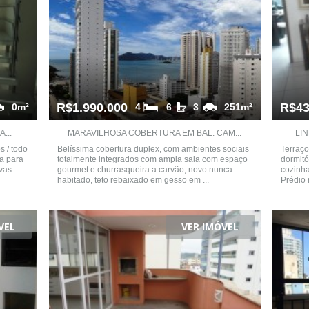
R$1.990.000
R$43
0m²
4
6
3
251m²
...
MARAVILHOSA COBERTURA EM BAL. CAM...
LIN
s / todo
Belíssima cobertura duplex, com ambientes sociais
Terraço
ta para
totalmente integrados com ampla sala com espaço
dormitó
ivas
gourmet e churrasqueira a carvão, novo nunca
cozinha
habitado, teto rebaixado em gesso em ...
Prédio
VEL
VER IMÓVEL