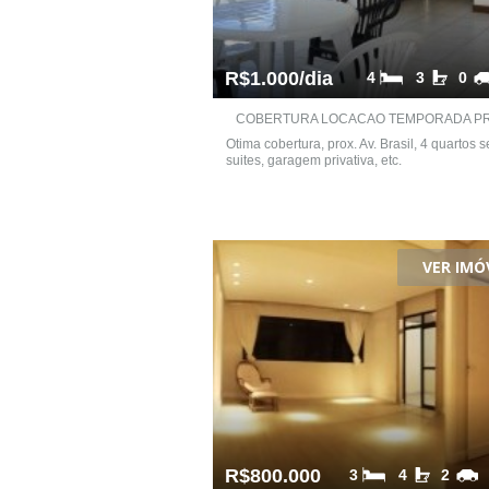
R$1.000/dia
4
3
0
COBERTURA LOCACAO TEMPORADA PRO
Otima cobertura, prox. Av. Brasil, 4 quartos 
suites, garagem privativa, etc.
VER IMÓ
R$800.000
3
4
2