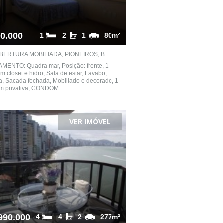
0.000
1
2
1
80m²
BERTURA MOBILIADA, PIONEIROS, B...
MENTO: Quadra mar, Posição: frente, 1
om closet e hidro, Sala de estar, Lavabo,
, Sacada fechada, Mobiliado e decorado, 1
m privativa, CONDOM...
VER IMÓVEL
990.000
4
4
2
277m²