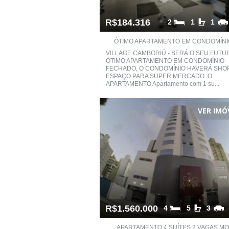
R$184.316
2
1
1
ÓTIMO APARTAMENTO EM CONDOMÍNIO 
VILLAGE CAMBORIÚ - SERÁ O SEU FUTU
ÓTIMO APARTAMENTO EM CONDOMÍNIO
FECHADO, O CONDOMÍNIO HAVERÁ SHOP
ESPAÇO PARA SUPER MERCADO. O
APARTAMENTO Apartamento com 1 su...
VER IMÓ
R$1.560.000
4
5
3
APARTAMENTO 4 SUÍTES 3 VAGAS MOBI