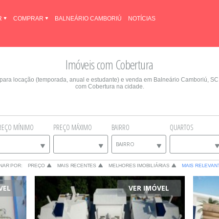
R
COMPRAR
BALNEÁRIO CAMBORIÚ
NOTÍCIAS
Imóveis com Cobertura
a para locação (temporada, anual e estudante) e venda em Balneário Camboriú, S
com Cobertura na cidade.
REÇO MÍNIMO
PREÇO MÁXIMO
BAIRRO
QUARTOS
BAIRRO
NAR POR:
PREÇO
MAIS RECENTES
MELHORES IMOBILIÁRIAS
MAIS RELEVAN
VEL
VER IMÓVEL