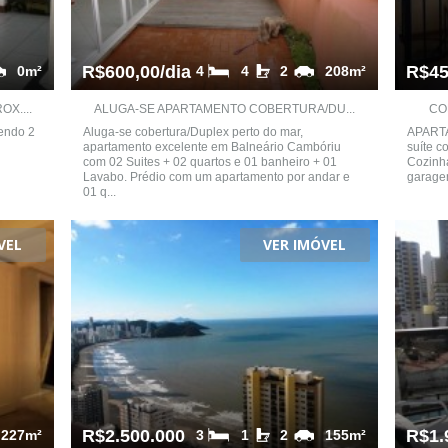
R$600,00/dia
R$45
0m²
4
4
2
208m²
X....
ALUGA-SE APARTAMENTO COBERTURA/DU...
CO
sendo 2
Aluga-se cobertura/Duplex perto do mar,
APARTA
apartamento excelente em Balneário Cambóriu
suíte c
com 02 Suites + 02 quartos e 01 banheiro + 01
Cozinha
Lavabo. Prédio com um apartamento por andar e
garage
01 q...
VEL
VER IMÓVEL
R$2.500.000
R$1.
227m²
3
1
2
155m²