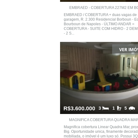
EMBRAED - COBERTURA 227M2 EM BC 
EMBRAED / COBERTURA + duas vagas de
garagem, R. 2.300 Residencial Borboun - Edi
Bourboun de Napoles - ÚLTIMO ANDAR =
COBERTURA - SUITE COM HIDRO - 2 DEMI
- 2 S...
VER IMÓ
R$3.600.000
3
1
5
MAGNIFICA COBERTURA QUADRA MAR L
Magnifica cobertura Linear Quadra Mar, pro
Big. Oportunidade unica, finamente decorad
mobiliada, o imóvel é um luxo só. Possui 3