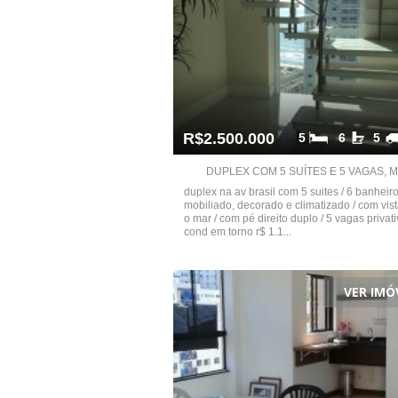
R$2.500.000
5
6
5
DUPLEX COM 5 SUÍTES E 5 VAGAS, MA
duplex na av brasil com 5 suites / 6 banheiro
mobiliado, decorado e climatizado / com vis
o mar / com pé direito duplo / 5 vagas privat
cond em torno r$ 1.1...
VER IMÓ