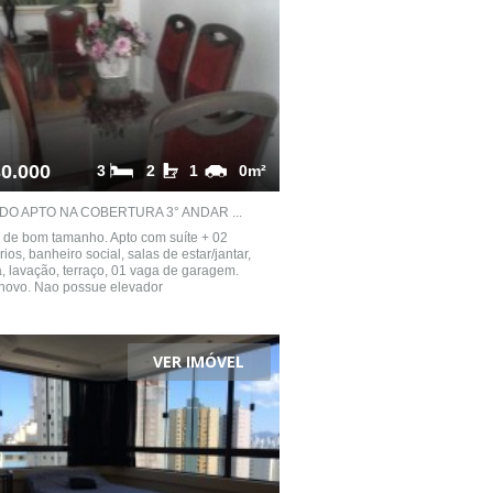
0.000
3
2
1
0m²
DO APTO NA COBERTURA 3° ANDAR ...
 de bom tamanho. Apto com suíte + 02
rios, banheiro social, salas de estar/jantar,
, lavação, terraço, 01 vaga de garagem.
 novo. Nao possue elevador
VER IMÓVEL