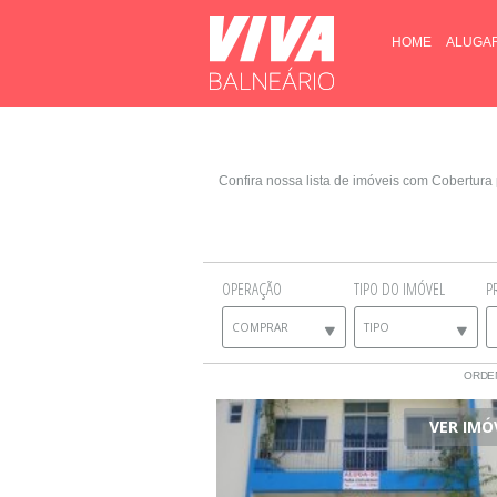
HOME
ALUGA
Confira nossa lista de imóveis com Cobertur
OPERAÇÃO
TIPO DO IMÓVEL
P
COMPRAR
TIPO
ORDE
VER IMÓ