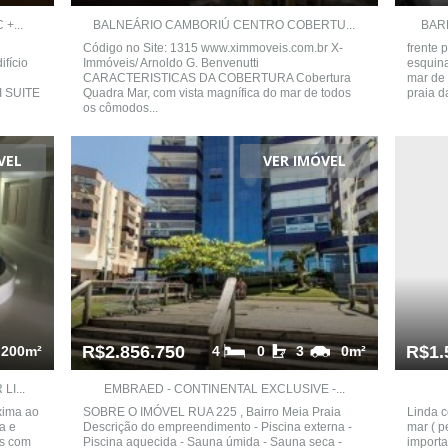
+...
BALNEÁRIO CAMBORIÚ CENTRO COBERTU...
BAR
Código no Site: 1315 www.ximmoveis.com.br X-
frente 
fício
Immóveis/ Arnoldo G. Benvenutti
esquina
CARACTERISTICAS DA COBERTURA Cobertura
mar de 
 SUITE
Quadra Mar, com vista magnífica do mar de todos
praia d
os cômodos...
VEL
VER IMÓVEL
R$2.856.750
R$1.
200m²
4
0
3
0m²
I...
EMBRAED - CONTINENTAL EXCLUSIVE -...
xima ao
SOBRE O IMÓVEL RUA 225 , Bairro Meia Praia
Linda c
a e
Descrição do empreendimento - Piscina externa -
mar ( p
Qs com
Piscina aquecida - Sauna úmida - Sauna seca -
importa