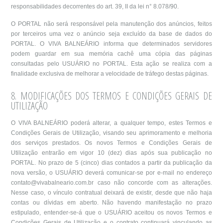
responsabilidades decorrentes do art. 39, II da lei n° 8.078/90.
O PORTAL não será responsável pela manutenção dos anúncios, feitos
por terceiros uma vez o anúncio seja excluído da base de dados do
PORTAL. O VIVA BALNEÁRIO informa que determinados servidores
podem guardar em sua memória cachê uma cópia das páginas
consultadas pelo USUÁRIO no PORTAL. Esta ação se realiza com a
finalidade exclusiva de melhorar a velocidade de tráfego destas páginas.
8. MODIFICAÇÕES DOS TERMOS E CONDIÇÕES GERAIS DE
UTILIZAÇÃO
O VIVA BALNEÁRIO poderá alterar, a qualquer tempo, estes Termos e
Condições Gerais de Utilização, visando seu aprimoramento e melhoria
dos serviços prestados. Os novos Termos e Condições Gerais de
Utilização entrarão em vigor 10 (dez) dias após sua publicação no
PORTAL. No prazo de 5 (cinco) dias contados a partir da publicação da
nova versão, o USUÁRIO deverá comunicar-se por e-mail no endereço
contato@vivabalneario.com.br
caso não concorde com as alterações.
Nesse caso, o vínculo contratual deixará de existir, desde que não haja
contas ou dívidas em aberto. Não havendo manifestação no prazo
estipulado, entender-se-á que o USUÁRIO aceitou os novos Termos e
Condições Gerais de Utilização e o contrato continuará vinculando as