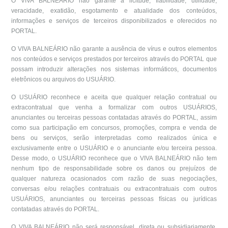
O VIVA BALNEÁRIO não garante a licitude, fiabilidade, utilidade,
veracidade, exatidão, esgotamento e atualidade dos conteúdos,
informações e serviços de terceiros disponibilizados e oferecidos no
PORTAL.
O VIVA BALNEÁRIO não garante a ausência de vírus e outros elementos
nos conteúdos e serviços prestados por terceiros através do PORTAL que
possam introduzir alterações nos sistemas informáticos, documentos
eletrônicos ou arquivos do USUÁRIO.
O USUÁRIO reconhece e aceita que qualquer relação contratual ou
extracontratual que venha a formalizar com outros USUÁRIOS,
anunciantes ou terceiras pessoas contatadas através do PORTAL, assim
como sua participação em concursos, promoções, compra e venda de
bens ou serviços, serão interpretadas como realizados única e
exclusivamente entre o USUÁRIO e o anunciante e/ou terceira pessoa.
Desse modo, o USUÁRIO reconhece que o VIVA BALNEÁRIO não tem
nenhum tipo de responsabilidade sobre os danos ou prejuízos de
qualquer natureza ocasionados com razão de suas negociações,
conversas e/ou relações contratuais ou extracontratuais com outros
USUÁRIOS, anunciantes ou terceiras pessoas físicas ou jurídicas
contatadas através do PORTAL.
O VIVA BALNEÁRIO não será responsável, direta ou subsidiariamente,