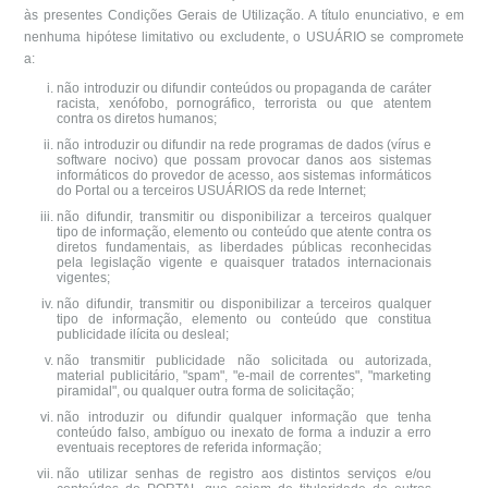
às presentes Condições Gerais de Utilização. A título enunciativo, e em
nenhuma hipótese limitativo ou excludente, o USUÁRIO se compromete
a:
não introduzir ou difundir conteúdos ou propaganda de caráter
racista, xenófobo, pornográfico, terrorista ou que atentem
contra os diretos humanos;
não introduzir ou difundir na rede programas de dados (vírus e
software nocivo) que possam provocar danos aos sistemas
informáticos do provedor de acesso, aos sistemas informáticos
do Portal ou a terceiros USUÁRIOS da rede Internet;
não difundir, transmitir ou disponibilizar a terceiros qualquer
tipo de informação, elemento ou conteúdo que atente contra os
diretos fundamentais, as liberdades públicas reconhecidas
pela legislação vigente e quaisquer tratados internacionais
vigentes;
não difundir, transmitir ou disponibilizar a terceiros qualquer
tipo de informação, elemento ou conteúdo que constitua
publicidade ilícita ou desleal;
não transmitir publicidade não solicitada ou autorizada,
material publicitário, "spam", "e-mail de correntes", "marketing
piramidal", ou qualquer outra forma de solicitação;
não introduzir ou difundir qualquer informação que tenha
conteúdo falso, ambíguo ou inexato de forma a induzir a erro
eventuais receptores de referida informação;
não utilizar senhas de registro aos distintos serviços e/ou