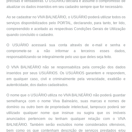
precisas e verdadeiras. O USUÁRIO declara e assume o compromisso de
atualizar os dados inseridos em seu cadastro sempre que for necessário.
Ao se cadastrar no VIVA BALNEÁRIO, o USUÁRIO poderá utilizar todos os
serviços disponibilizados pelo PORTAL, declarando, para tanto, ter lido,
compreendido e aceitado as respectivas Condições Gerais de Utilização
quando concluído o cadastro.
O USUÁRIO acessará sua conta através de e-mail e senha e
compromete-se a não informar a terceiros esses dados,
responsabilizando-se integralmente pelo uso que deles seja feito.
O VIVA BALNEÁRIO não se responsabiliza pela correção dos dados
inseridos por seus USUÁRIOS. Os USUÁRIOS garantem e respondem,
em qualquer caso, civil e criminalmente pela veracidade, exatidão e
autenticidade, dos dados cadastrados.
O nome que o USUÁRIO utiliza no VIVA BALNEÁRIO não poderá guardar
semelhança com o nome Viva Balneário, suas marcas e nomes de
domínio ou outro bem de propriedade intelectual, tampouco poderá ser
utilizado qualquer nome que insinue ou sugira que os imóveis
anunciados pertencem ou tenham qualquer relação com o VIVA
BALNEÁRIO. Também serão excluídos nome considerados ofensivos,
bem como os que contenham descrição de serviços prestados e/ou