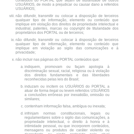
conteúdos do PORTAL que sejam de titularidade de outros
USUÁRIOS, de modo a prejudicar ou causar dano a referidos
USUÁRIOS;
não difundir, transmitir ou colocar a disposição de terceiros
qualquer tipo de informação, elemento ou conteúdo que
implique em violação dos direitos de propriedade intelectual e
industrial, patentes, marcas ou copyright de titularidade dos
proprietários dos PORTAL ou de terceiros;
não difundir, transmitir ou colocar à disposição de terceiros
qualquer tipo de informação, elemento ou conteúdo que
implique em violação ao sigilo das comunicações e à
privacidade;
não incluir nas páginas do PORTAL conteúdos que:
indiquem, promovam ou façam apologia à
discriminação sexual, racial, religiosa ou à violação
dos direitos fundamentais e das liberdades
reconhecidas pelas leis do Brasil;
induzam ou incitem os USUÁRIOS do PORTAL a
atuar de forma ilegal ou levem referidos USUÁRIOS
a conclusões errôneas por inexatidão, omissão ou
similares;
contenham informação falsa, ambígua ou inexata;
infrinjam normas constitucionais, legais ou
regulamentares sobre o sigilo das comunicações, a
propriedade intelectual, o direito à honra e à
intimidade pessoal, ou que incorporem conteúdos,
mensagens ou produtos de caráter violento ou