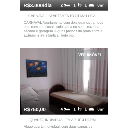
R$3.000/dia
2
1
1
0m²
CARNAVAL -APARTAMENTO ÓTIMA LOCAL...
CARNAVAL Apartamento com dois quartos , ambos
com cama de casal , sofá cama na sala , cozinha ,
sacada e garagem. Alguns passos da praia entre a
av.brasil e av. atlântica. Todo mo...
VER IMÓVEL
R$750,00
4
1
1
0m²
QUARTO INDIVIDUAL EM AP DE 4 DORM...
Alugo quarto individual, com duas camas de