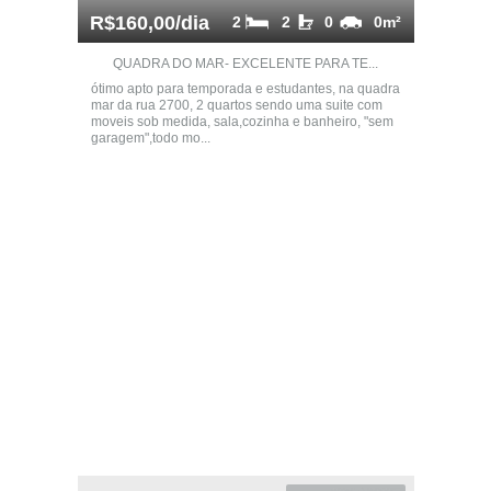
R$160,00/dia
2
2
0
0m²
QUADRA DO MAR- EXCELENTE PARA TE...
ótimo apto para temporada e estudantes, na quadra
mar da rua 2700, 2 quartos sendo uma suite com
moveis sob medida, sala,cozinha e banheiro, "sem
garagem",todo mo...