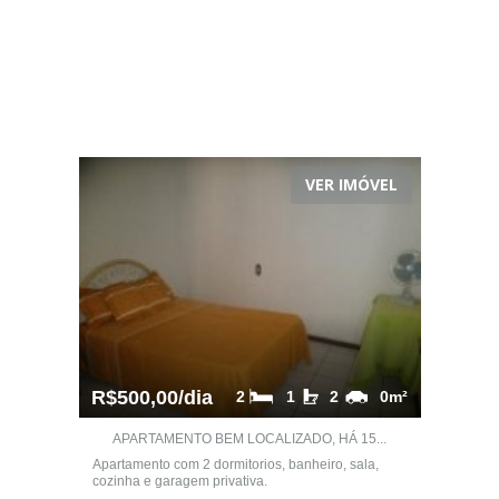
VER IMÓVEL
R$500,00/dia
2
1
2
0m²
APARTAMENTO BEM LOCALIZADO, HÁ 15...
Apartamento com 2 dormitorios, banheiro, sala,
cozinha e garagem privativa.