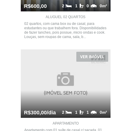
R$600,00
2
1
0
0m²
ALUGUEL 02 QUARTOS
02 quartos, com cama box ou de casal, para
estudantes ou que trabalhem fora. Disponibilidades
de fazer lanches, pois possue, micro ondas e cook.
Louças, sem roupas de cama, sala, b...
VER IMÓVEL
R$300,00/dia
2
1
1
0m²
APARTAMENTO
Apartamento com 01 suíte de casal c/ sacada, 01