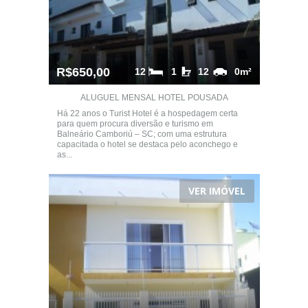
R$650,00
12
1
12
0m²
ALUGUEL MENSAL HOTEL POUSADA
Há 22 anos o Turist Hotel é a hospedagem certa
para quem procura diversão e turismo em
Balneário Camboriú – SC; com uma estrutura
capacitada o hotel se destaca pelo aconchego e
as...
VER IMÓVEL