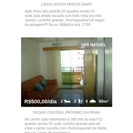
LINDA VISTA!!!! FRENTE MAR!!
Apto Novo alto padrão,03 quartos sendo 01
suite,sala ampla sacada com toda vista pra orla
,lavabo ,cozinha grande, churrasqueira! 03 vagas
de garagem!!!! Na av. Atlântica esq. 3700...
VER IMÓVEL
R$500,00/dia
2
2
0
89m²
REGIÃO CENTRAL,PRÓXIMO DA PRAIA!
No centro apto reformado! á 300 mts do mar!! 02
quartos sendo 01 suite cozinha grande,sala de
estar e jantar sacada com churrasqueira!! de frente
pra rua ! vaga de garagem g...