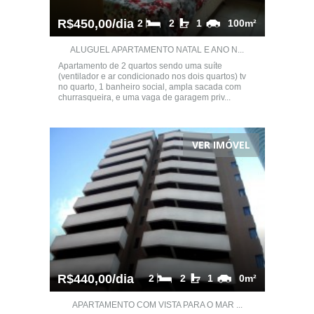
R$450,00/dia
2
2
1
100m²
ALUGUEL APARTAMENTO NATAL E ANO N...
Apartamento de 2 quartos sendo uma suíte
(ventilador e ar condicionado nos dois quartos) tv
no quarto, 1 banheiro social, ampla sacada com
churrasqueira, e uma vaga de garagem priv...
VER IMÓVEL
R$440,00/dia
2
2
1
0m²
APARTAMENTO COM VISTA PARA O MAR ...