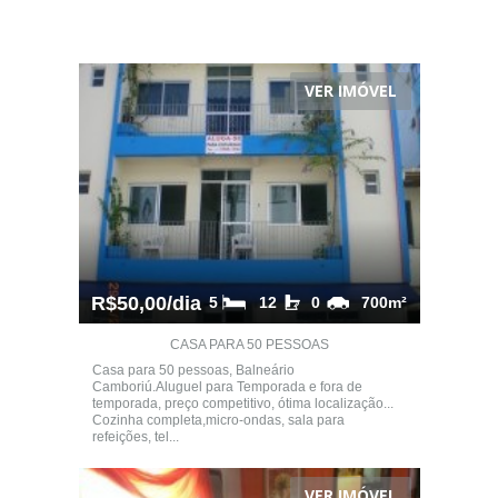
VER IMÓVEL
R$50,00/dia
5
12
0
700m²
CASA PARA 50 PESSOAS
Casa para 50 pessoas, Balneário
Camboriú.Aluguel para Temporada e fora de
temporada, preço competitivo, ótima localização...
Cozinha completa,micro-ondas, sala para
refeições, tel...
VER IMÓVEL