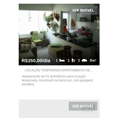
VER IMÓVEL
R$350,00/dia
1
1
1
0m²
LOCAÇÃO TEMPORADA APARTAMENTO DE ...
Apartamento de 01 dormitórios para locação
temporada, localizado na barra sul, com garagem
privativa.
VER IMÓVEL