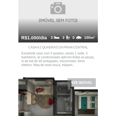
R$1.000/dia
3
3
0
100m²
CASA A 2 QUADRAS DA PRAIA CENTRAL
Excelente casa com 3 quartos, sendo 1 suite, 3
banheiros, ar condicionado split em todas as peças,
tv de led de 46 polegadas, microondas, forno
eletrico. Maq de lavar louca, máquin...
VER IMÓVEL