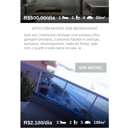
R$500,00/dia
1
1
0
50m²
APTO COM MOVEIS SOB MEDIDA NOVO
Apto em Condominio fechado com portaria 24hs
garagem privativa, 2 piscinas Adultos e crianças,
quiosque, churrasqueiras, salão de festas, apto
com 1 quarto e sofá cama na sala, ar ...
VER IMÓVEL
R$2.100/dia
3
2
3
198m²