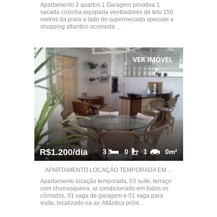
Apartamento 2 quartos 1 Garagem privativa 1
sacada cozinha equipada ventiladores de teto 150
metros da praia a lado do supermecado speciale e
shopping atlantico acomoda ...
VER IMÓVEL
R$1.200/dia
3
0
1
0m²
APARTAMENTO LOCAÇÃO TEMPORADA EM ...
Apartamento locação temporada, 03 suíte, terraço
com churrasqueira, ar condicionado em todos os
cômodos, 01 vaga de garagem e 01 vaga para
visita, localizado na av. Atlântica próxi...