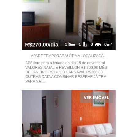
R$270,00/dia
1
1
0
0m²
APART TEMPORADA! ÓTIMA LOCALIZAÇÃ...
APê livre para o feriado do dia 15 de novembro!
VALORES NATAL E REVEILLON R$ 300,00 MÊS
DE JANEIRO R$270,00 CARNAVAL R$280,00
OUTRAS DATA A COMBINAR RESERVE JÁ TBM
PARA NAT...
VER IMÓVEL