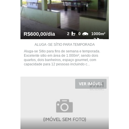
R$600,00/dia
2
0
1000m²
2
ALUGA -SE SÍTIO PARA TEMPORADA
Aluga-se Sitio para fins de semana e temporada.
Excelente sitio em área de 1.000m², sendo dois
quartos, dois banheiros, espaço gourmet, com
capacidade para 12 pessoas incluindo c...
VER IMÓVEL