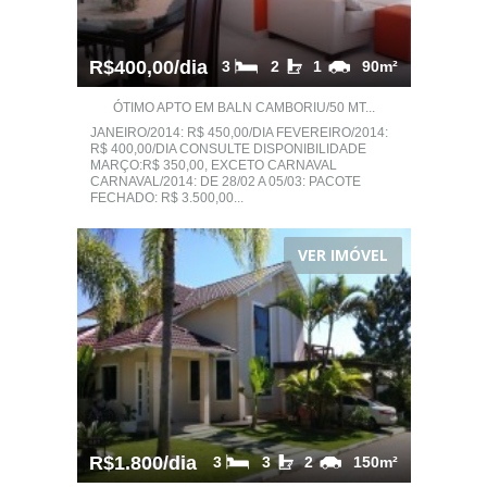
R$400,00/dia
3
2
1
90m²
ÓTIMO APTO EM BALN CAMBORIU/50 MT...
JANEIRO/2014: R$ 450,00/DIA FEVEREIRO/2014:
R$ 400,00/DIA CONSULTE DISPONIBILIDADE
MARÇO:R$ 350,00, EXCETO CARNAVAL
CARNAVAL/2014: DE 28/02 A 05/03: PACOTE
FECHADO: R$ 3.500,00...
VER IMÓVEL
R$1.800/dia
3
3
2
150m²