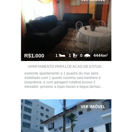
R$1.000
1
1
0
4444m²
APARTAMENTO PARA LOCACAO DE ESTUD...
exelente apartamento a 1 quadra do mar semi
mobiliado com 1 quarto cozinha sala banhero e
lavanderia ,e com garagem rotativa possui 2
elevador ,proximo a lojas havan e bigue,farmac...
VER IMÓVEL