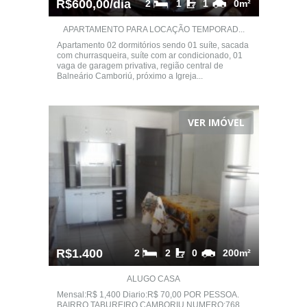
R$600,00/dia
2
1
1
0m²
APARTAMENTO PARA LOCAÇÃO TEMPORAD...
Apartamento 02 dormitórios sendo 01 suíte, sacada
com churrasqueira, suíte com ar condicionado, 01
vaga de garagem privativa, região central de
Balneário Camboriú, próximo a Igreja...
VER IMÓVEL
R$1.400
2
2
0
200m²
ALUGO CASA
Mensal:R$ 1,400 Diario:R$ 70,00 POR PESSOA.
BAIRRO TABUREIRO,CAMBORIU NUMERO:768