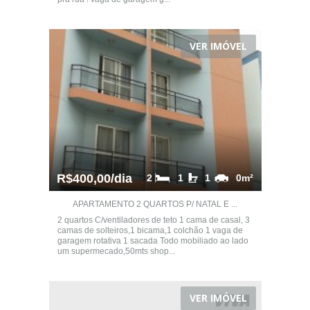
VER IMÓVEL
R$400,00/dia
2
1
1
0m²
APARTAMENTO 2 QUARTOS P/ NATAL E ...
2 quartos C/ventiladores de teto 1 cama de casal, 3
camas de solteiros,1 bicama,1 colchão 1 vaga de
garagem rotativa 1 sacada Todo mobiliado ao lado
um supermecado,50mts shop...
VER IMÓVEL