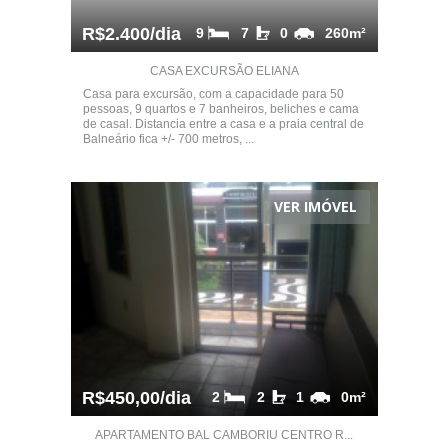
R$2.400/dia
9
7
0
260m²
CASA EXCURSÃO ELIANA
Casa para excursão, com a capacidade para 50
pessoas, 9 quartos e 7 banheiros, beliches e cama
de casal. Distancia entre a casa e a praia central de
Balneário fica +/- 700 metros, ...
VER IMÓVEL
R$450,00/dia
2
2
1
0m²
APARTAMENTO BAL CAMBORIU CENTRO R...