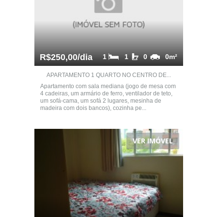
R$250,00/dia
1
1
0
0m²
APARTAMENTO 1 QUARTO NO CENTRO DE...
Apartamento com sala mediana (jogo de mesa com
4 cadeiras, um armário de ferro, ventilador de teto,
um sofá-cama, um sofá 2 lugares, mesinha de
madeira com dois bancos), cozinha pe...
VER IMÓVEL