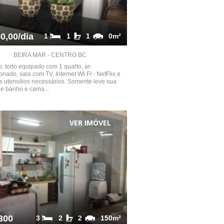
0,00/dia
1
1
1
0m²
BEIRA MAR - CENTRO BC
o, todo equipado com 1 quarto, ar-
onado, sala com TV, Internet WI-FI - NetFlix e
s utensílios necessários. Somente leve sua
e banho e cama...
VER IMÓVEL
300
3
2
2
150m²