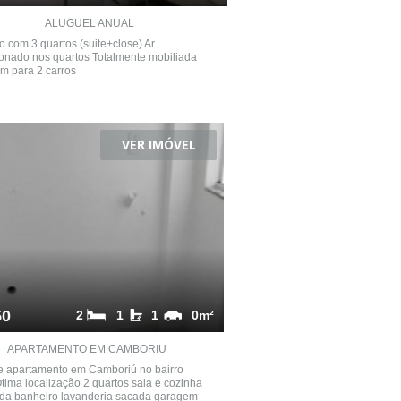
ALUGUEL ANUAL
 com 3 quartos (suite+close) Ar
onado nos quartos Totalmente mobiliada
m para 2 carros
VER IMÓVEL
50
2
1
1
0m²
APARTAMENTO EM CAMBORIU
e apartamento em Camboriú no bairro
tima localização 2 quartos sala e cozinha
da banheiro lavanderia sacada garagem