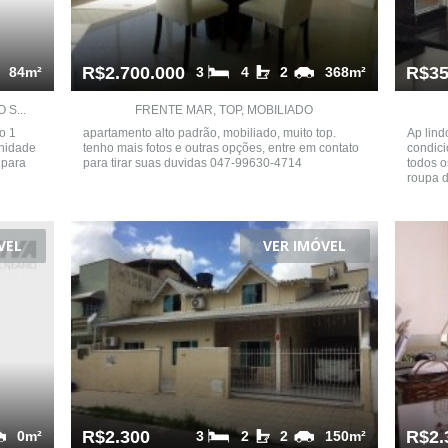
R$2.700.000
R$35
84m²
3
4
2
368m²
S...
FRENTE MAR, TOP, MOBILIADO
o 1
apartamento alto padrão, mobiliado, muito top.
Ap lind
unidade
tenho mais fotos e outras opções, entre em contato
condici
 para
para tirar suas duvidas 047-99630-4714
todos o
roupa d
VEL
VER IMÓVEL
R$2.300
R$2.
0m²
3
2
2
150m²