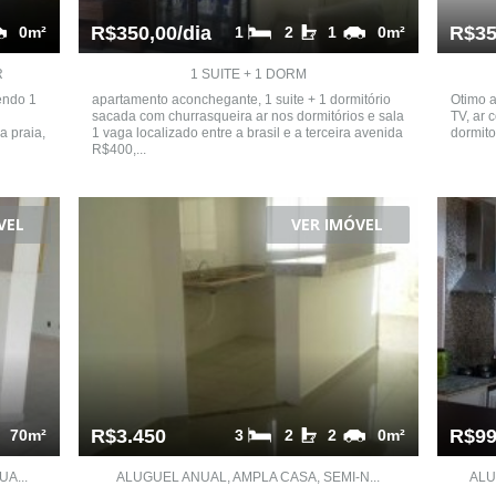
R$350,00/dia
R$35
0m²
1
2
1
0m²
R
1 SUITE + 1 DORM
endo 1
apartamento aconchegante, 1 suite + 1 dormitório
Otimo 
sacada com churrasqueira ar nos dormitórios e sala
TV, ar 
a praia,
1 vaga localizado entre a brasil e a terceira avenida
dormito
R$400,...
VEL
VER IMÓVEL
R$3.450
R$99
70m²
3
2
2
0m²
A...
ALUGUEL ANUAL, AMPLA CASA, SEMI-N...
ALU