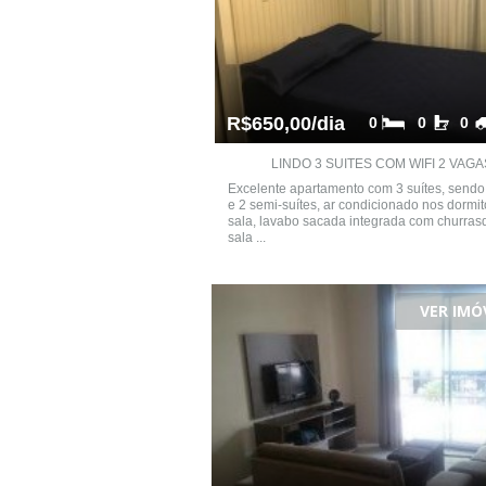
R$650,00/dia
0
0
0
LINDO 3 SUITES COM WIFI 2 VAGA
Excelente apartamento com 3 suítes, sendo 
e 2 semi-suítes, ar condicionado nos dormit
sala, lavabo sacada integrada com churras
sala ...
VER IMÓ