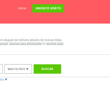
Entrar
ANUNCIE GRÁTIS
 aluguel de imóveis através de nossas listas
 anual
,
aluguel para temporada
ou
aluguel para
BUSCAR
MAIS FILTROS
TES