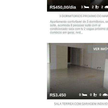
R$450,00/dia
3
2
2
3 DORMITORIOS PROXIMO DO MA
Apartamento confortavel de 3 dormitorios, s
suite, acomoda 8 pessoas suite com ar
condicionado sala com tv 2 vagas próximo d
comércio em geral, rest...
VER IMÓ
R$3.450
0
0
0
SALA TERREA COM GARAGEM INDIVIDU