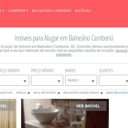
R
COMPRAR
BALNEÁRIO CAMBORIÚ
NOTÍCIAS
Imóveis para Alugar em Balneário Camboriú
 locação de imóveis em Balneário Camboriú, SC. Encontre ótimas oportunidades em
ugar que é de seu interesse de acordo com as seguintes opções de locação:
aluguel
estudante
.
REÇO MÍNIMO
PREÇO MÁXIMO
BAIRRO
QUARTOS
BAIRRO
NAR POR:
PREÇO
MAIS RECENTES
MELHORES IMOBILIÁRIAS
MAIS RELEVAN
ÓVEL
VER IMÓVEL