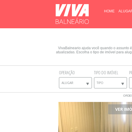
HOME
ALUGA
VivaBalneario ajuda você quando o assunto é
atualizadas. Escolha o tipo de imóvel para al
OPERAÇÃO
TIPO DO IMÓVEL
P
ALUGAR
TIPO
ORDE
VER IM