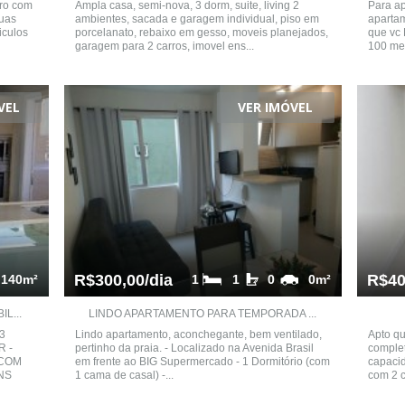
tro com
Ampla casa, semi-nova, 3 dorm, suite, living 2
Para ap
uas
ambientes, sacada e garagem individual, piso em
apartam
iculos
porcelanato, rebaixo em gesso, moveis planejados,
que vc 
garagem para 2 carros, imovel ens...
100 met
VEL
VER IMÓVEL
R$300,00/dia
R$40
140m²
1
1
0
0m²
L...
LINDO APARTAMENTO PARA TEMPORADA ...
3
Lindo apartamento, aconchegante, bem ventilado,
Apto qu
R -
pertinho da praia. - Localizado na Avenida Brasil
complet
 COM
em frente ao BIG Supermercado - 1 Dormitório (com
capacid
NS
1 cama de casal) -...
com 2 c