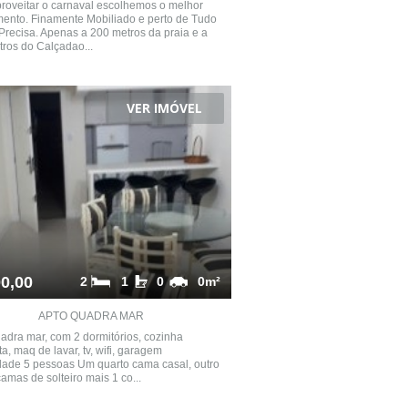
roveitar o carnaval escolhemos o melhor
ento. Finamente Mobiliado e perto de Tudo
Precisa. Apenas a 200 metros da praia e a
ros do Calçadao...
VER IMÓVEL
0,00
2
1
0
0m²
APTO QUADRA MAR
adra mar, com 2 dormitórios, cozinha
a, maq de lavar, tv, wifi, garagem
ade 5 pessoas Um quarto cama casal, outro
amas de solteiro mais 1 co...