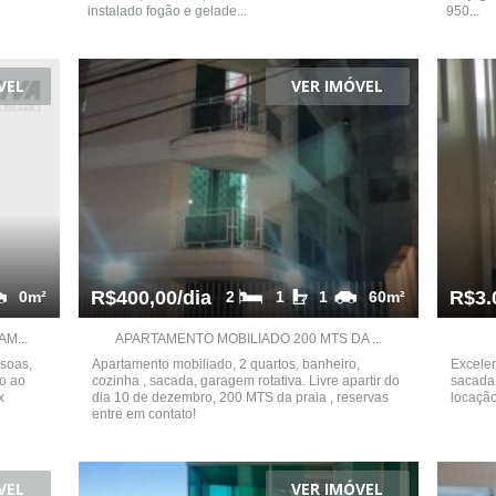
instalado fogão e gelade...
950...
VEL
VER IMÓVEL
R$400,00/dia
R$3.
0m²
2
1
1
60m²
M...
APARTAMENTO MOBILIADO 200 MTS DA ...
soas,
Apartamento mobiliado, 2 quartos, banheiro,
Excelen
o ao
cozinha , sacada, garagem rotativa. Livre apartir do
sacada,
x
dia 10 de dezembro, 200 MTS da praia , reservas
locação
entre em contato!
VEL
VER IMÓVEL