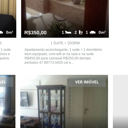
R$350,00
0m²
1
2
1
0m²
S
1 SUITE + 1DORM
1 suite
Apartamento aconchegante, 1 suite + 1 dormitório
órios e
bem equipado, com wifi ar na sala e na suite
queira.
R$450,00 para carnaval R$350,00 demais
períodos 47.99773.4420 cel e...
VEL
VER IMÓVEL