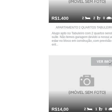
R$1.400
2
2
0
APARTAMENTO 2 QUARTOS TABULEIRO 
Alugo apto no Tabuleiro com 2 quartos send
suíte. Não temos garagem devido a nossa 
estar no bloco em construção, com previsão
ent...
VER IMÓ
R$14,00
2
1
0