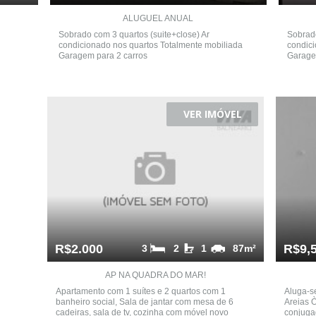
ALUGUEL ANUAL
Sobrado com 3 quartos (suite+close) Ar
Sobrado
condicionado nos quartos Totalmente mobiliada
condici
Garagem para 2 carros
Garage
VER IMÓVEL
R$2.000
R$9,
3
2
1
87m²
AP NA QUADRA DO MAR!
Apartamento com 1 suítes e 2 quartos com 1
Aluga-s
banheiro social, Sala de jantar com mesa de 6
Areias Ò
cadeiras, sala de tv, cozinha com móvel novo
conjuga