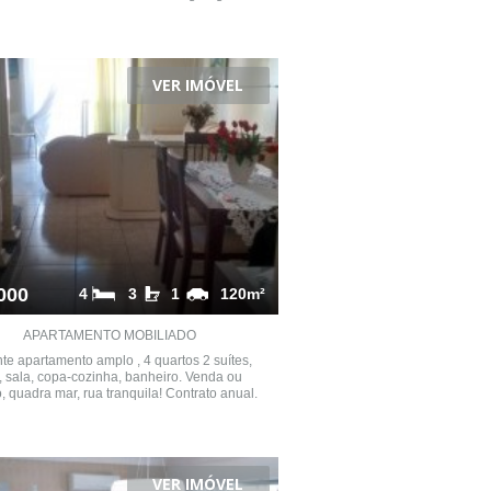
VER IMÓVEL
000
4
3
1
120m²
APARTAMENTO MOBILIADO
te apartamento amplo , 4 quartos 2 suítes,
 sala, copa-cozinha, banheiro. Venda ou
, quadra mar, rua tranquila! Contrato anual.
VER IMÓVEL