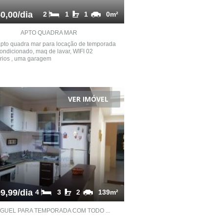
0,00/dia
2
1
1
0m²
APTO QUADRA MAR
apto quadra mar para locação de temporada
condicionado, maq de lavar, WIFI 02
rios , uma garagem
VER IMÓVEL
9,99/dia
4
3
2
139m²
GUEL PARA TEMPORADA COM TODO ...