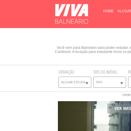
HOME
ALUGA
Você vem para Balneário para poder estudar, 
Camboriú. A locação para estudante inclui os p
OPERAÇÃO
TIPO DO IMÓVEL
P
ALUGAR ESTUDANTE
TIPO
ORDE
VER IM