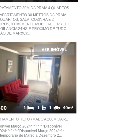
RATAMENTO 30M DA PRAIA 4 QUARTOS
 APARTAMENTO 30 METROS DA PRAIA
QUARTOS, SALA, COZINHA E 2
IROS,TOTALMENTE MOBILIADO, PREDIO
GILANCIA 24HS E PROXIMO DE TUDO,
ÃO DE MAR&Cc...
VER IMÓVEL
600
1
1
1
40m²
TAMENTO REFORMADO A 200M DA P...
ponível Março 2024**** ****Disponível
024**** ****Disponível Março 2024****
 temporário de Marzo a Dezembro 2...