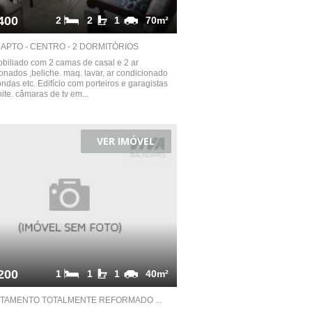
400
2
2
1
70m²
APTO - CENTRO - 2 DORMITÓRIOS
biliado com 2 camas de casal e 2 ar
onados ,beliche. maq. lavar, ar condicionado
ondas etc. Edifício com porteiros e garagistas
oite. câmaras de tv em...
VER IMÓVEL
200
1
1
1
40m²
TAMENTO TOTALMENTE REFORMADO ...