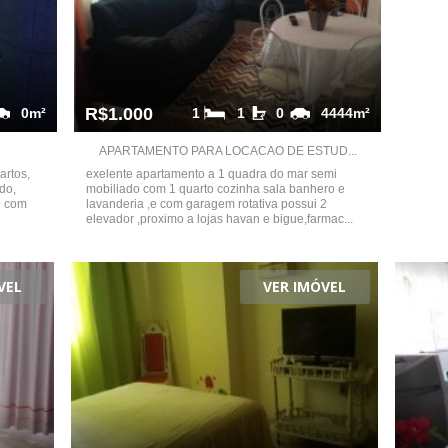
R$1.000
0m²
1
1
0
4444m²
APARTAMENTO PARA LOCACAO DE ESTUD...
artos,
exelente apartamento a 1 quadra do mar semi
do,
mobiliado com 1 quarto cozinha sala banhero e
o com
lavanderia ,e com garagem rotativa possui 2
elevador ,proximo a lojas havan e bigue,farmac...
VEL
VER IMÓVEL