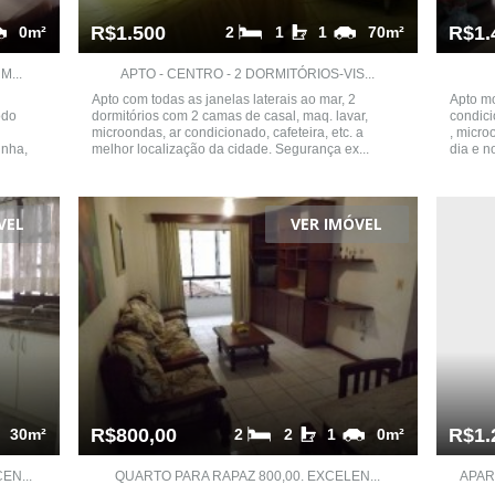
R$1.500
R$1.
0m²
2
1
1
70m²
...
APTO - CENTRO - 2 DORMITÓRIOS-VIS...
Apto com todas as janelas laterais ao mar, 2
Apto mo
odo
dormitórios com 2 camas de casal, maq. lavar,
condici
microondas, ar condicionado, cafeteira, etc. a
, micro
inha,
melhor localização da cidade. Segurança ex...
dia e n
VEL
VER IMÓVEL
R$800,00
R$1.
30m²
2
2
1
0m²
EN...
QUARTO PARA RAPAZ 800,00. EXCELEN...
APAR