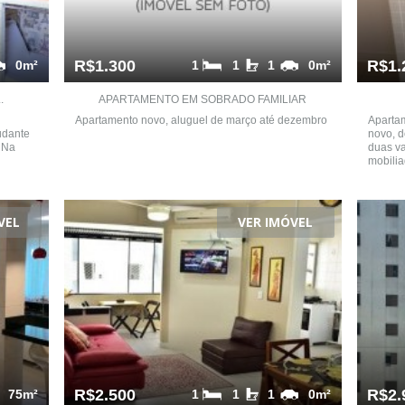
R$1.300
R$1.
0m²
1
1
1
0m²
.
APARTAMENTO EM SOBRADO FAMILIAR
Apartamento novo, aluguel de março até dezembro
Apartam
udante
novo, d
 Na
duas va
mobilia
VEL
VER IMÓVEL
R$2.500
R$2.
75m²
1
1
1
0m²