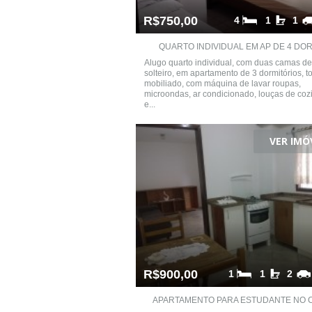
R$750,00
4
1
1
QUARTO INDIVIDUAL EM AP DE 4 DORM
Alugo quarto individual, com duas camas de
solteiro, em apartamento de 3 dormitórios, t
mobiliado, com máquina de lavar roupas,
microondas, ar condicionado, louças de coz
e...
VER IMÓ
R$900,00
1
1
2
APARTAMENTO PARA ESTUDANTE NO C