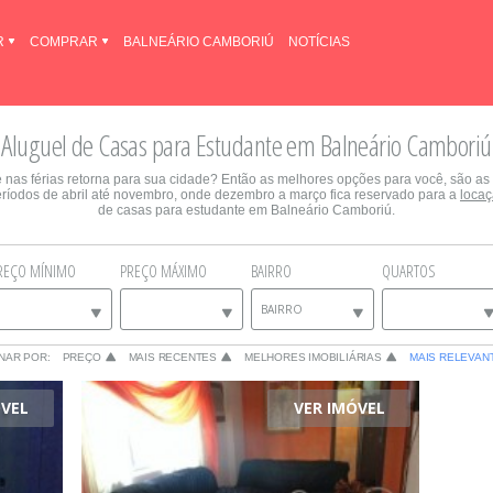
R
COMPRAR
BALNEÁRIO CAMBORIÚ
NOTÍCIAS
Aluguel de Casas para Estudante em Balneário Camboriú
e nas férias retorna para sua cidade? Então as melhores opções para você, são as
eríodos de abril até novembro, onde dezembro a março fica reservado para a
loca
de casas para estudante em Balneário Camboriú.
REÇO MÍNIMO
PREÇO MÁXIMO
BAIRRO
QUARTOS
BAIRRO
NAR POR:
PREÇO
MAIS RECENTES
MELHORES IMOBILIÁRIAS
MAIS RELEVAN
ÓVEL
VER IMÓVEL