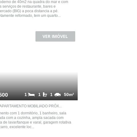
oderno de 40m2 na quadra do mar e com
s serviços de restaurante, bares e
rcado (BIG) a poca distancia a pé.
amente reformado, tem um quarto...
VER IMÓVEL
500
1
1
1
50m²
APARTAMENTO MOBILIADO PRÓX...
ento com 1 dormitório, 1 banheiro, sala
ada com a cozinha, ampla sacada com
 de lavar/tanque e varal, garagem rotativa
arro, excelente loc...