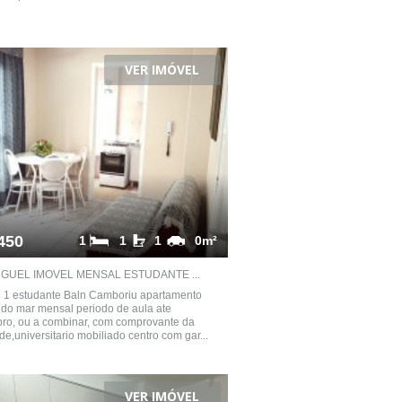
VER IMÓVEL
450
1
1
1
0m²
GUEL IMOVEL MENSAL ESTUDANTE ...
l 1 estudante Baln Camboriu apartamento
do mar mensal periodo de aula ate
ro, ou a combinar, com comprovante da
de,universitario mobiliado centro com gar...
VER IMÓVEL