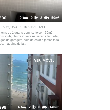
200
0
0
2
50m²
ESPAÇOSO E CLIMATIZADO APE...
ento de 1 quarto demi-suite com 50m2,
ois splits, churrasqueira na sacada fechada,
gas de garagem, sala de estar e jantar, todo
do, máquina de la...
VER IMÓVEL
999
4
2
0
140m²