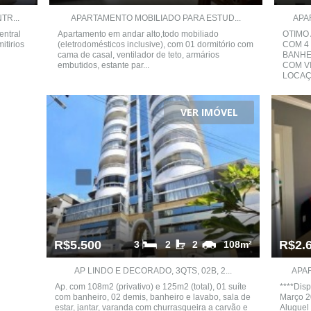
R...
APARTAMENTO MOBILIADO PARA ESTUD...
APA
entral
Apartamento em andar alto,todo mobiliado
OTIMO
itirios
(eletrodomésticos inclusive), com 01 dormitório com
COM 4 
cama de casal, ventilador de teto, armários
BANHE
embutidos, estante par...
COM VI
LOCAÇ
VER IMÓVEL
R$5.500
R$2.
3
2
2
108m²
AP LINDO E DECORADO, 3QTS, 02B, 2...
APAR
Ap. com 108m2 (privativo) e 125m2 (total), 01 suíte
****Dis
com banheiro, 02 demis, banheiro e lavabo, sala de
Março 2
estar, jantar, varanda com churrasqueira a carvão e
Aluguel