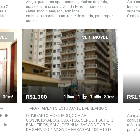
Alugo quarto em apartamento, próximo da praia,
Apto m
imo 2
quase esquina com avenida Brasil, quarto com
todos o
re a
cama, todo planejado, armários
superme
do...
embutidos,banheiro na frente do quarto, para rapaz
Complet
que es...
VEL
VER IMÓVEL
R$1.300
R$1.
30m²
1
1
1
80m²
...
APARTAMENTO ESTUDANTE BALNEARIO C...
ARTIR
ÓTIMO APTO MOBILIADO, COM AR
Apartam
CONDICIONADO. 2 QUARTOS, SENDO 1 SUÍTE. 2
conjug
izada
BANHEIROS, SALA, COZINHA, SACADA E ÁREA
máquina
DE SERVIÇO. 1 VAGA DE GARAGEM. 100 MTS D...
para 1 c