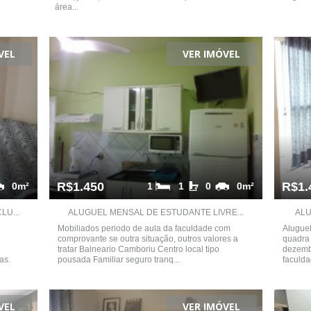
área...
VEL
VER IMÓVEL
R$1.450
R$1.
0m²
1
1
0
0m²
U...
ALUGUEL MENSAL DE ESTUDANTE LIVRE...
ALU
Mobiliados periodo de aula da faculdade com
Alugue
comprovante se outra situação, outros valores a
quadra 
tratar Balneario Camboriu Centro local tipo
dezemb
as.
pousada Familiar seguro tranq...
faculda
VEL
VER IMÓVEL