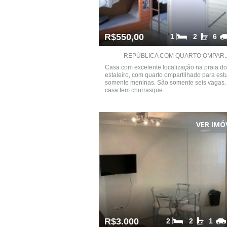
R$550,00
1
2
6
REPÚBLICA COM QUARTO OMPAR..
Casa com excelente localização na praia do
estaleiro, com quarto ompartilhado para est
somente meninas. São somente seis vagas.
casa tem churrasque...
VER IMÓ
R$3.000
2
2
1