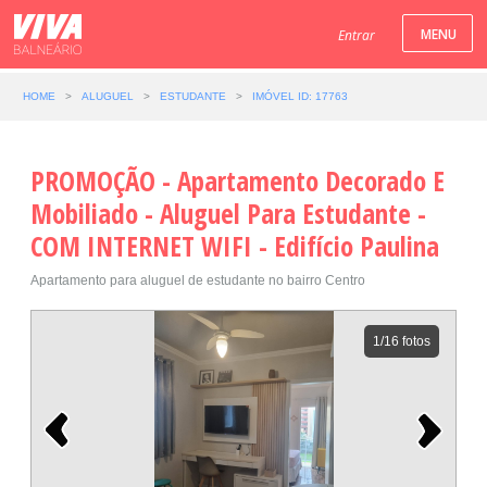
Entrar
HOME
>
ALUGUEL
>
ESTUDANTE
>
IMÓVEL ID: 17763
PROMOÇÃO - Apartamento Decorado E
Mobiliado - Aluguel Para Estudante -
COM INTERNET WIFI - Edifício Paulina
Apartamento para aluguel de estudante no bairro Centro
1
/16 fotos