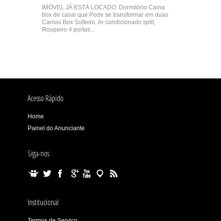
IMÓVEL JÁ ESTÁ LOCADO. Dormitório Cama
box de casal que Pode se transformar em duas
Camas Box Solteiro, Ar condicionado split,
Roupeiro 4 portas...
Acesso Rápido
Home
Painel do Anunciante
Siga-nos
Institucional
Termos de Serviço