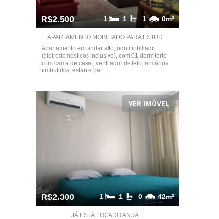
R$2.500
1
1
1
0m²
APARTAMENTO MOBILIADO PARA ESTUD...
Apartamento em andar alto,todo mobiliado
(eletrodomésticos inclusive), com 01 dormitório
com cama de casal, ventilador de teto, armários
embutidos, estante par...
VER IMÓVEL
R$2.300
1
1
0
42m²
JÁ ESTÁ LOCADO ANUA...