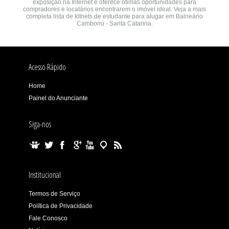
exposição na Internet e oferece ótimas oportunidades para
compradores e locatários encontrarem o imóvel ideal. Veja a mais
completa lista de kitnets de estudante para alugar em Balneário
Camboriú - Santa Catarina.
Acesso Rápido
Home
Painel do Anunciante
Siga-nos
Institucional
Termos de Serviço
Política de Privacidade
Fale Conosco