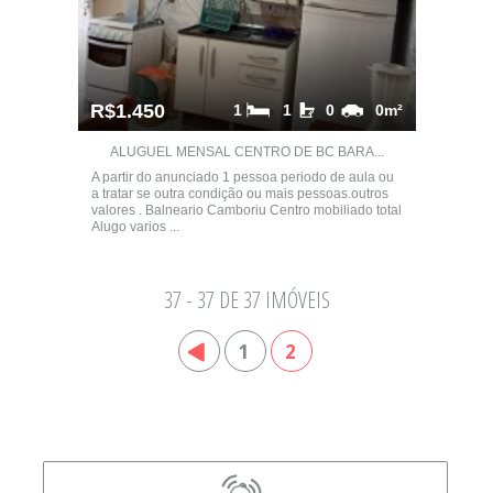
R$1.450
1
1
0
0m²
ALUGUEL MENSAL CENTRO DE BC BARA...
A partir do anunciado 1 pessoa periodo de aula ou
a tratar se outra condição ou mais pessoas.outros
valores . Balneario Camboriu Centro mobiliado total
Alugo varios ...
37 - 37 DE 37 IMÓVEIS
1
2