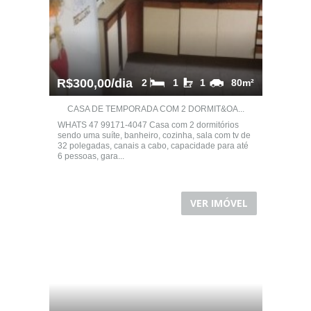
R$300,00/dia
2
1
1
80m²
CASA DE TEMPORADA COM 2 DORMIT&OA...
WHATS 47 99171-4047 Casa com 2 dormitórios
sendo uma suíte, banheiro, cozinha, sala com tv de
32 polegadas, canais a cabo, capacidade para até
6 pessoas, gara...
VER IMÓVEL