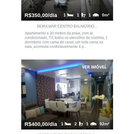
R$350,00/dia
1
1
1
0m²
BEIRA MAR CENTRO BALNEÁRIO...
Apartamento a 30 metros da praia, com ar
condicionado, TV, todos os utensílios de cozinha, 1
dormitorio com cama de casal, um sofa cama na
sala, acomoda confortavelmente 4 p...
VER IMÓVEL
R$400,00/dia
1
2
1
92m²