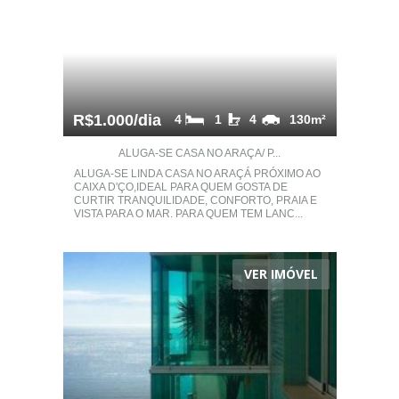
R$1.000/dia
4
1
4
130m²
ALUGA-SE CASA NO ARAÇA/ P...
ALUGA-SE LINDA CASA NO ARAÇÁ PRÓXIMO AO
CAIXA D'ÇO,IDEAL PARA QUEM GOSTA DE
CURTIR TRANQUILIDADE, CONFORTO, PRAIA E
VISTA PARA O MAR. PARA QUEM TEM LANC...
VER IMÓVEL