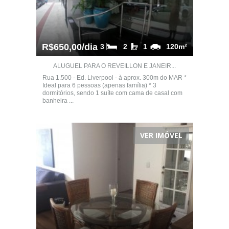
R$650,00/dia
3
2
1
120m²
ALUGUEL PARA O REVEILLON E JANEIR...
Rua 1.500 - Ed. Liverpool - à aprox. 300m do MAR *
Ideal para 6 pessoas (apenas família) * 3
dormitórios, sendo 1 suíte com cama de casal com
banheira ...
VER IMÓVEL