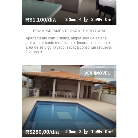
R$1.100/dia
3
4
2
0m²
BOM APARTAMENTO PARA TEMPORADA!
Apartamento com 3 suítes, ampla sala de estar e
jantar, totalmente mobiliado e decorado, cozinha e
área de serviço, lavabo, sacada com churrasqueira,
2 vagas d...
VER IMÓVEL
R$280,00/dia
2
2
1
0m²