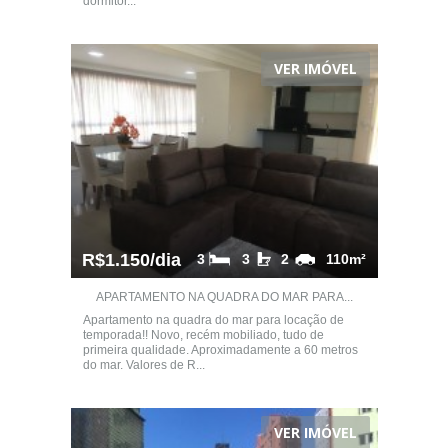
dormitór...
VER IMÓVEL
R$1.150/dia
3
3
2
110m²
APARTAMENTO NA QUADRA DO MAR PARA...
Apartamento na quadra do mar para locação de
temporada!! Novo, recém mobiliado, tudo de
primeira qualidade. Aproximadamente a 60 metros
do mar. Valores de R...
VER IMÓVEL