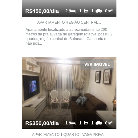
R$450,00/dia
2
1
1
0m²
APARTAMENTO REGIÃO CENTRAL...
Apartamento localizado a aproximadamente 200
metros da praia, vaga de garagem rotativa, possui 2
quartos, região central de Balneário Camboriú e
não pos...
VER IMÓVEL
R$350,00/dia
1
1
1
0m²
APARTAMENTO 1 QUARTO - VAGA PRIVA...