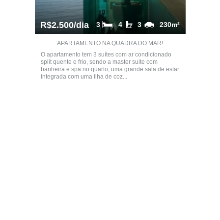
R$2.500/dia
3
4
3
230m²
APARTAMENTO NA QUADRA DO MAR!
O apartamento tem 3 suítes com ar condicionado
split quente e frio, sendo a master suite com
banheira e spa no quarto, uma grande sala de estar
integrada com uma ilha de coz...