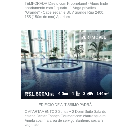
TEMPORADA !Direto com Proprietário! - Alugo lindo
apartamento com 1 quarto - 1 Vaga privativa
*Grande* - Cabe sedan e SUV grande Rua 2400,
155 (150m do mar) Apartam...
VER IMÓVEL
R$1.800/dia
4
4
3
144m²
EDIFICIO DE ALTISSIMO PADRÃ...
O APARTAMENTO 2 Suites + 2 Demi Suite Sala de
estar e Jantar Espaço Goumert com churrasqueira
Ampla cozinha área de serviço Banheiro social 3
vagas de...