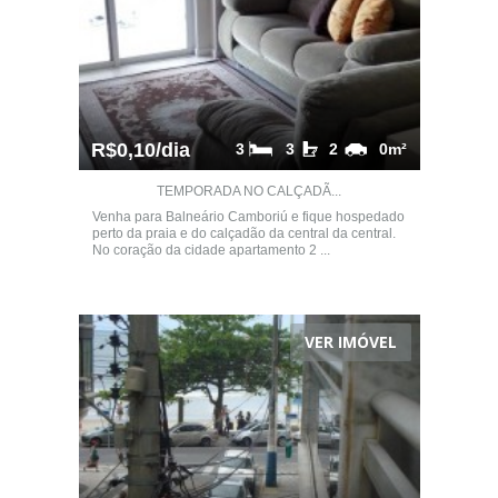
R$0,10/dia
3
3
2
0m²
TEMPORADA NO CALÇADÃ...
Venha para Balneário Camboriú e fique hospedado
perto da praia e do calçadão da central da central.
No coração da cidade apartamento 2 ...
VER IMÓVEL