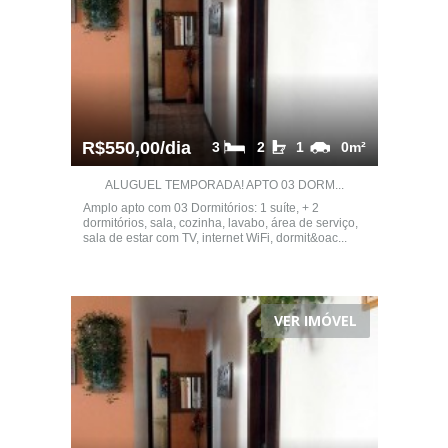
R$550,00/dia
3
2
1
0m²
ALUGUEL TEMPORADA! APTO 03 DORM...
Amplo apto com 03 Dormitórios: 1 suíte, + 2
dormitórios, sala, cozinha, lavabo, área de serviço,
sala de estar com TV, internet WiFi, dormit&oac...
VER IMÓVEL