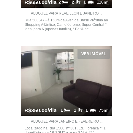
R$650,00/dia
2
2
1
110m²
ALUGUEL PARA REVEILLON E JANEIRO ...
Rua 500, 47 - à 150m da Avenida Brasil Próximo ao
Shopping Atlântico, Camelódromo, Super Central *
Ideal para 6 (apenas família), * Edif&iac...
VER IMÓVEL
R$350,00/dia
1
1
1
75m²
ALUGUEL PARA JANEIRO E FEVEREIRO ...
Localizado na Rua 1500, nº 381, Ed. Florença ** 1
dormitório com AR SPLIT e ar na SALA, ** 1