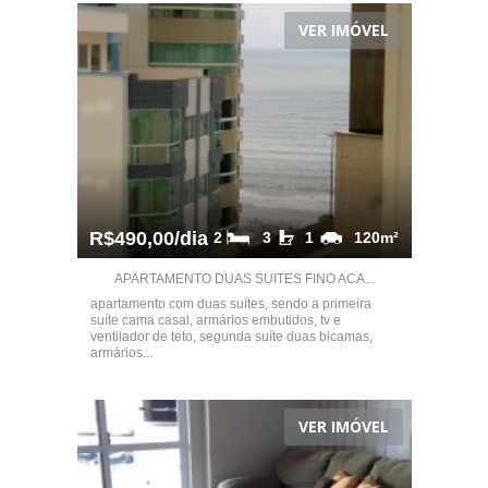
VER IMÓVEL
R$490,00/dia
2
3
1
120m²
APARTAMENTO DUAS SUITES FINO ACA...
apartamento com duas suítes, sendo a primeira
suíte cama casal, armários embutidos, tv e
ventilador de teto, segunda suíte duas bicamas,
armários...
VER IMÓVEL