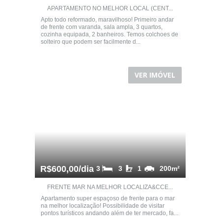
APARTAMENTO NO MELHOR LOCAL (CENT...
Apto todo reformado, maravilhoso! Primeiro andar
de frente com varanda, sala ampla, 3 quartos,
cozinha equipada, 2 banheiros. Temos colchoes de
solteiro que podem ser facilmente d...
VER IMÓVEL
R$600,00/dia
3
3
1
200m²
FRENTE MAR NA MELHOR LOCALIZA&CCE...
Apartamento super espaçoso de frente para o mar
na melhor localização! Possibilidade de visitar
pontos turísticos andando além de ter mercado, fa...