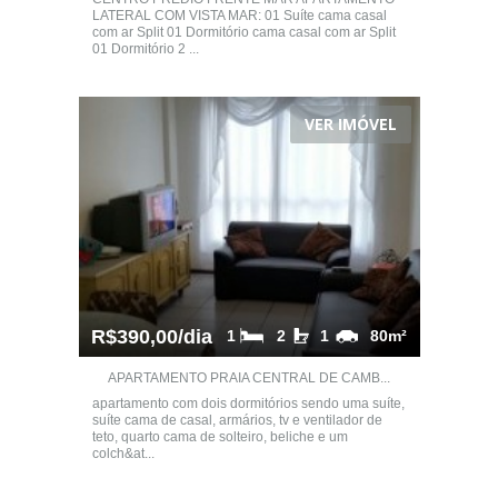
LATERAL COM VISTA MAR: 01 Suíte cama casal
com ar Split 01 Dormitório cama casal com ar Split
01 Dormitório 2 ...
VER IMÓVEL
R$390,00/dia
1
2
1
80m²
APARTAMENTO PRAIA CENTRAL DE CAMB...
apartamento com dois dormitórios sendo uma suíte,
suíte cama de casal, armários, tv e ventilador de
teto, quarto cama de solteiro, beliche e um
colch&at...