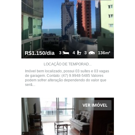
R$1.150/dia
3
4
3
136m²
LOCAÇÃO DE TEMPORAD...
Imóvel bem localizado, possui 03 suítes e 03 vagas
de garagem. Contato: (47) 9.9948-5485 Valores
podem sofrer alteração dependendo do valor que
ser&...
VER IMÓVEL