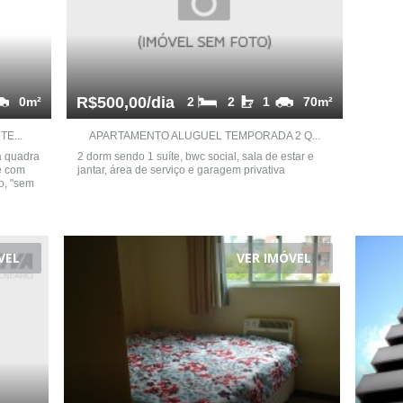
R$500,00/dia
0m²
2
2
1
70m²
E...
APARTAMENTO ALUGUEL TEMPORADA 2 Q...
a quadra
2 dorm sendo 1 suíte, bwc social, sala de estar e
e com
jantar, área de serviço e garagem privativa
o, "sem
VEL
VER IMÓVEL