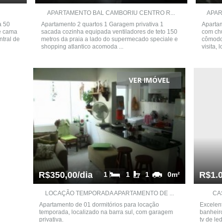
APARTAMENTO BAL CAMBORIU CENTRO R...
APAR
a 50
Apartamento 2 quartos 1 Garagem privativa 1
Apartam
 e cama
sacada cozinha equipada ventiladores de teto 150
com chu
ntral de
metros da praia a lado do supermecado speciale e
cômodo
shopping atlantico acomoda ...
visita, 
VER IMÓVEL
R$350,00/dia
R$1.0
1
1
1
0m²
LOCAÇÃO TEMPORADA APARTAMENTO DE ...
CA
Apartamento de 01 dormitórios para locação
Excelent
temporada, localizado na barra sul, com garagem
banheiro
privativa.
tv de le