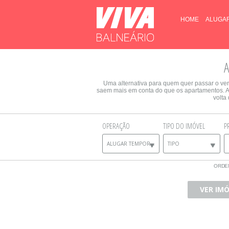
HOME
ALUGA
A
Uma alternativa para quem quer passar o ve
saem mais em conta do que os apartamentos. A 
volta
OPERAÇÃO
TIPO DO IMÓVEL
P
ALUGAR TEMPORADA
TIPO
ORDE
VER IM