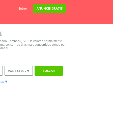
Entrar
ANUNCIE GRÁTIS
iú
neário Camboriú, SC. Os valores normalmente
 março, com os dias mais concorridos sendo por
idade!
BUSCAR
MAIS FILTROS
TES