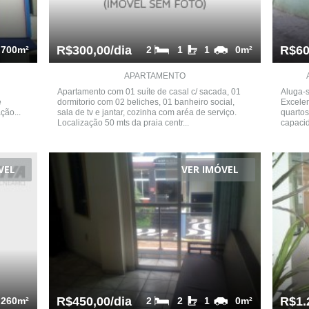
R$300,00/dia
R$60
700m²
2
1
1
0m²
APARTAMENTO
Apartamento com 01 suíte de casal c/ sacada, 01
Aluga-s
e
dormitorio com 02 beliches, 01 banheiro social,
Excelen
ção...
sala de tv e jantar, cozinha com aréa de serviço.
quartos
Localização 50 mts da praia centr...
capacid
VEL
VER IMÓVEL
R$450,00/dia
R$1.
260m²
2
2
1
0m²