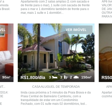
V a
Apartamento com 2 salas amplas (1 com sacada e
APê liv
comoda
de frente para o mar), 1 suíte com sacada de frente
VALORE
 Brasil.
para o mar e 1 dormitório também de frente para o
DE JAN
mar, mais 1 suíte e 1 dormitóri...
OUTRA
PARA N
VEL
VER IMÓVEL
R$1.800/dia
R$50
90m²
3
3
2
150m²
T...
CASA ALUGUEL DE TEMPORADA
APA
/2014:
linda casa próxima a 5 minutos da Praia Brava e da
Apartam
DE
Praia Central de Balneário Camboriu, com a
cozinha
tranquilidade de estar em um Condomínio
TE
Fechado, com 01 suíte mais 02 dormitórios, tod...