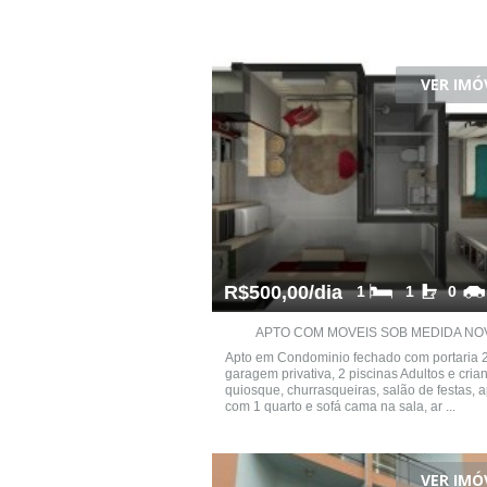
VER IMÓ
R$500,00/dia
1
1
0
APTO COM MOVEIS SOB MEDIDA NO
Apto em Condominio fechado com portaria 
garagem privativa, 2 piscinas Adultos e cria
quiosque, churrasqueiras, salão de festas, a
com 1 quarto e sofá cama na sala, ar ...
VER IMÓ