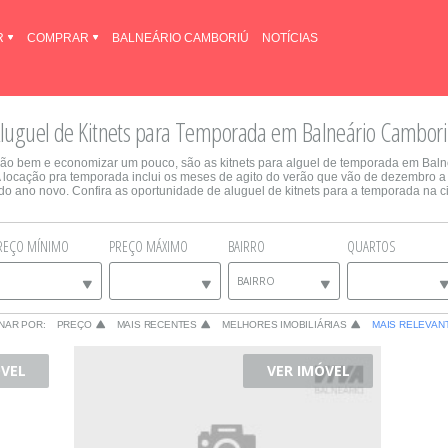
R
COMPRAR
BALNEÁRIO CAMBORIÚ
NOTÍCIAS
luguel de Kitnets para Temporada em Balneário Cambor
rão bem e economizar um pouco, são as kitnets para alguel de temporada em Bal
locação pra temporada inclui os meses de agito do verão que vão de dezembro a
 do ano novo. Confira as oportunidade de aluguel de kitnets para a temporada na c
REÇO MÍNIMO
PREÇO MÁXIMO
BAIRRO
QUARTOS
BAIRRO
NAR POR:
PREÇO
MAIS RECENTES
MELHORES IMOBILIÁRIAS
MAIS RELEVAN
ÓVEL
VER IMÓVEL