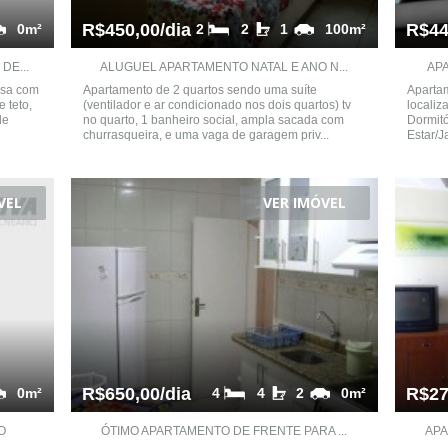
R$450,00/dia
R$44
0m²
2
2
1
100m²
E...
ALUGUEL APARTAMENTO NATAL E ANO N...
APA
esa com
Apartamento de 2 quartos sendo uma suíte
Apartam
e teto,
(ventilador e ar condicionado nos dois quartos) tv
localiz
de
no quarto, 1 banheiro social, ampla sacada com
Dormitó
churrasqueira, e uma vaga de garagem priv...
Estar/J
VEL
VER IMÓVEL
R$650,00/dia
R$27
0m²
4
4
2
0m²
O
ÓTIMO APARTAMENTO DE FRENTE PARA ...
APA