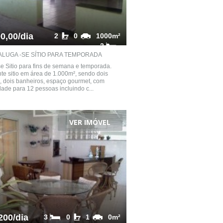
0,00/dia
2
0
1000m²
2
ALUGA -SE SÍTIO PARA TEMPORADA
e Sitio para fins de semana e temporada.
te sitio em área de 1.000m², sendo dois
, dois banheiros, espaço gourmet, com
ade para 12 pessoas incluindo c...
VER IMÓVEL
200/dia
3
0
1
0m²