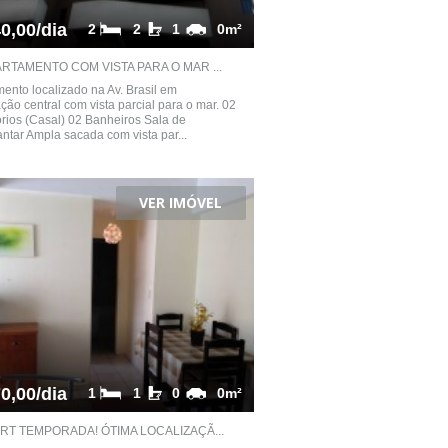
0,00/dia
2
2
1
0m²
RTAMENTO COM VISTA PARA O MAR ...
ento localizado na Av. Brasil em
ação central com vista parcial para o mar. 02
rios (Casal) 02 Banheiros Sala de
antar Ampla sacada com vista par...
VER IMÓVEL
0,00/dia
1
1
0
0m²
RT TEMPORADA! ÓTIMA LOCALIZAÇÃ...