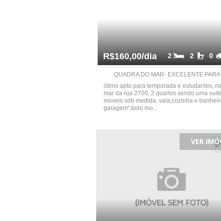
R$160,00/dia
2
2
0
QUADRA DO MAR- EXCELENTE PARA T
ótimo apto para temporada e estudantes, n
mar da rua 2700, 2 quartos sendo uma suit
moveis sob medida, sala,cozinha e banheir
garagem",todo mo...
VER IMÓ