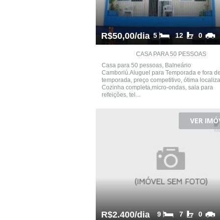
R$50,00/dia
5
12
0
CASA PARA 50 PESSOAS
Casa para 50 pessoas, Balneário
Camboriú.Aluguel para Temporada e fora d
temporada, preço competitivo, ótima localiza
Cozinha completa,micro-ondas, sala para
refeições, tel...
VER IMÓ
R$2.400/dia
9
7
0