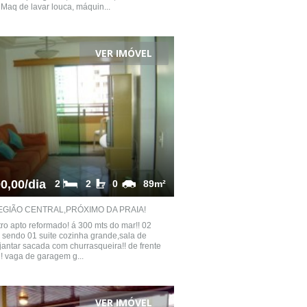
. Maq de lavar louca, máquin...
VER IMÓVEL
0,00/dia
2
2
0
89m²
EGIÃO CENTRAL,PRÓXIMO DA PRAIA!
ro apto reformado! á 300 mts do mar!! 02
 sendo 01 suite cozinha grande,sala de
 jantar sacada com churrasqueira!! de frente
 ! vaga de garagem g...
VER IMÓVEL