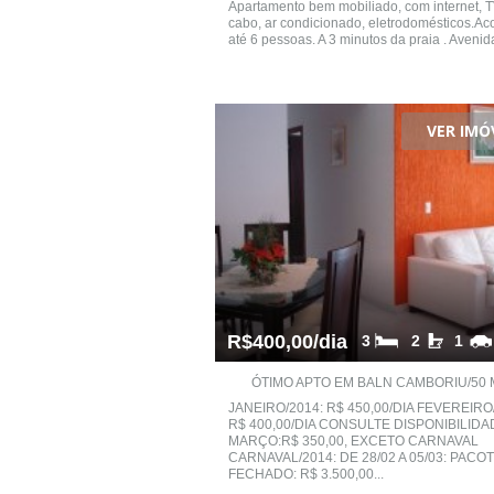
Apartamento bem mobiliado, com internet, T
cabo, ar condicionado, eletrodomésticos.A
até 6 pessoas. A 3 minutos da praia . Avenida
VER IMÓ
R$400,00/dia
3
2
1
ÓTIMO APTO EM BALN CAMBORIU/50 M
JANEIRO/2014: R$ 450,00/DIA FEVEREIRO
R$ 400,00/DIA CONSULTE DISPONIBILIDA
MARÇO:R$ 350,00, EXCETO CARNAVAL
CARNAVAL/2014: DE 28/02 A 05/03: PACO
FECHADO: R$ 3.500,00...