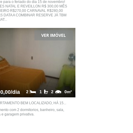
re para o feriado do dia 15 de novembro!
S NATAL E REVEILLON R$ 300,00 MÊS
EIRO R$270,00 CARNAVAL R$280,00
S DATA A COMBINAR RESERVE JÁ TBM
AT...
VER IMÓVEL
0,00/dia
2
1
2
0m²
RTAMENTO BEM LOCALIZADO, HÁ 15...
ento com 2 dormitorios, banheiro, sala,
 e garagem privativa.