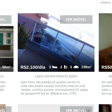
eletrico
VEL
VER IMÓVEL
R$2.100/dia
R$50
50m²
3
2
3
198m²
VO
LINDA VISTA!!!! FRENTE MAR!!
R
24hs
Apto Novo alto padrão,03 quartos sendo 01
No cent
nças,
suite,sala ampla sacada com toda vista pra orla
quartos
pto
,lavabo ,cozinha grande, churrasqueira! 03 vagas
estar e
de garagem!!!! Na av. Atlântica esq. 3700...
pra rua
VEL
VER IMÓVEL