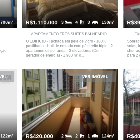
R$1.110.000
R$39
700m²
3
4
3
130m²
APARTAMENTO TRÊS SUÍTES BALNEÁRIO...
EX
O EDIFÍCIO - Fachada em pele de vidro - 100%
Sobrado
e
pastilhado - Hall de entrada com pé direito triplo - 2
salas, 
ção...
apartamentos por andar- 3 elevadores (Com
churras
gerador de energia) - 1.900 m² d...
para 2 
VEL
VER IMÓVEL
R$420.000
R$40
122m²
2
2
1
124m²