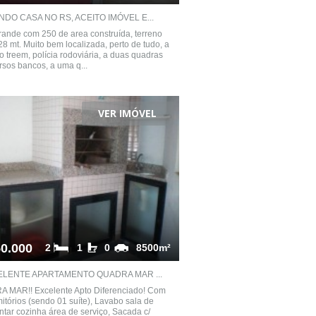
NDO CASA NO RS, ACEITO IMÓVEL E...
ande com 250 de area construída, terreno
28 mt. Muito bem localizada, perto de tudo, a
o treem, polícia rodoviária, a duas quadras
rsos bancos, a uma q...
VER IMÓVEL
0.000
2
1
0
8500m²
LENTE APARTAMENTO QUADRA MAR ...
 MAR!! Excelente Apto Diferenciado! Com
itórios (sendo 01 suíte), Lavabo sala de
antar cozinha área de serviço, Sacada c/