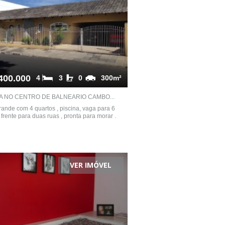
400.000
4
3
0
300m²
A NO CENTRO DE BALNEARIO CAMBO...
ande com 4 quartos , piscina, vaga para 6
, frente para duas ruas , pronta para morar .
VER IMÓVEL