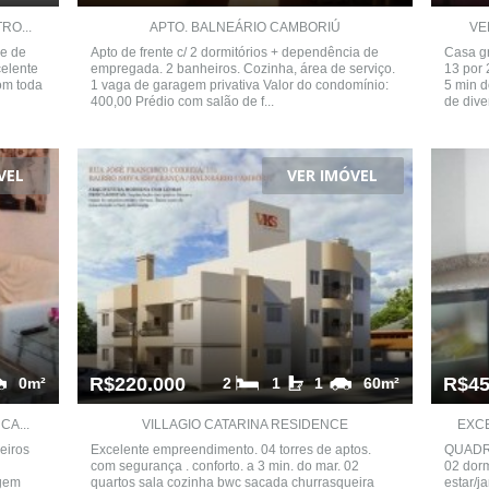
RO...
APTO. BALNEÁRIO CAMBORIÚ
VE
de de
Apto de frente c/ 2 dormitórios + dependência de
Casa gr
celente
empregada. 2 banheiros. Cozinha, área de serviço.
13 por 
om toda
1 vaga de garagem privativa Valor do condomínio:
5 min d
400,00 Prédio com salão de f...
de dive
VEL
VER IMÓVEL
R$220.000
R$45
0m²
2
1
1
60m²
A...
VILLAGIO CATARINA RESIDENCE
EXCE
eiros
Excelente empreendimento. 04 torres de aptos.
QUADRA
com segurança . conforto. a 3 min. do mar. 02
02 dorm
agem
quartos sala cozinha bwc sacada churrasqueira
estar/j