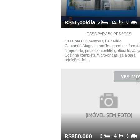
R$50,00/dia
5
12
0
CASA PARA 50 PESSOAS
Casa para 50 pessoas, Balneário
Camboriú.Aluguel para Temporada e fora d
temporada, preço competitivo, ótima localiza
Cozinha completa,micro-ondas, sala para
refeições, tel...
VER IMÓ
R$850.000
3
4
3