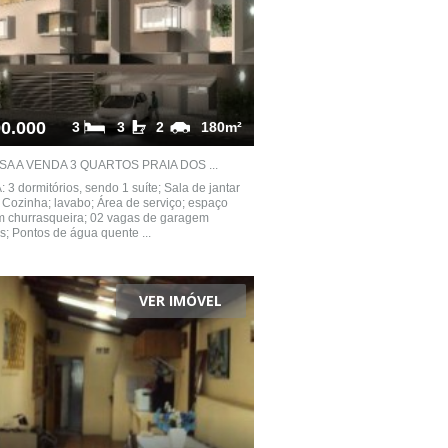
0.000
3
3
2
180m²
SA A VENDA 3 QUARTOS PRAIA DOS ...
 3 dormitórios, sendo 1 suíte; Sala de jantar
; Cozinha; lavabo; Área de serviço; espaço
om churrasqueira; 02 vagas de garagem
s; Pontos de água quente ...
VER IMÓVEL