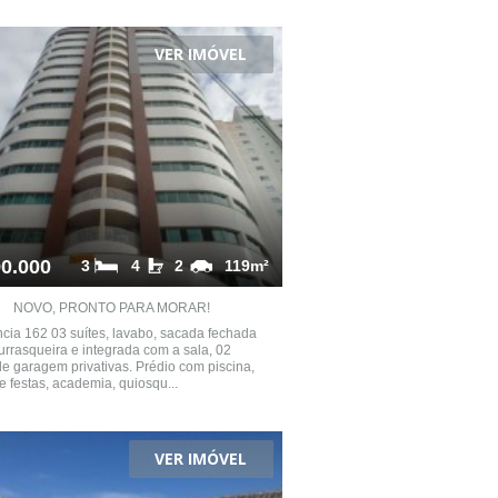
VER IMÓVEL
0.000
3
4
2
119m²
NOVO, PRONTO PARA MORAR!
cia 162 03 suítes, lavabo, sacada fechada
rrasqueira e integrada com a sala, 02
e garagem privativas. Prédio com piscina,
e festas, academia, quiosqu...
VER IMÓVEL