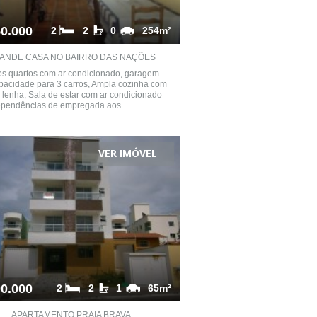
0.000
2
2
0
254m²
ANDE CASA NO BAIRRO DAS NAÇÕES
os quartos com ar condicionado, garagem
pacidade para 3 carros, Ampla cozinha com
 lenha, Sala de estar com ar condicionado
dependências de empregada aos ...
VER IMÓVEL
0.000
2
2
1
65m²
APARTAMENTO PRAIA BRAVA