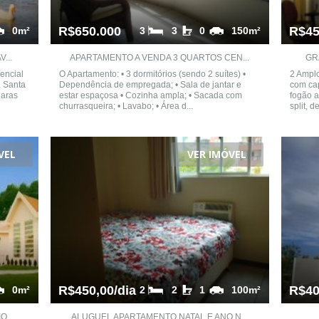
R$650.000
R$45
0m²
3
3
0
150m²
...
APARTAMENTO A VENDA 3 QUARTOS CEN...
GR
encial
O Apartamento: • 3 dormitórios (sendo 2 suítes) •
2 Ampl
, Santa
Dependência de empregada; • Sala de jantar e
com ca
Haras
estar espaçosa • Cozinha ampla; • Sacada com
fogão a
churrasqueira; • Lavabo; • Área d...
split, 
VEL
VER IMÓVEL
R$450,00/dia
R$40
0m²
2
2
1
100m²
 ...
ALUGUEL APARTAMENTO NATAL E ANO N...