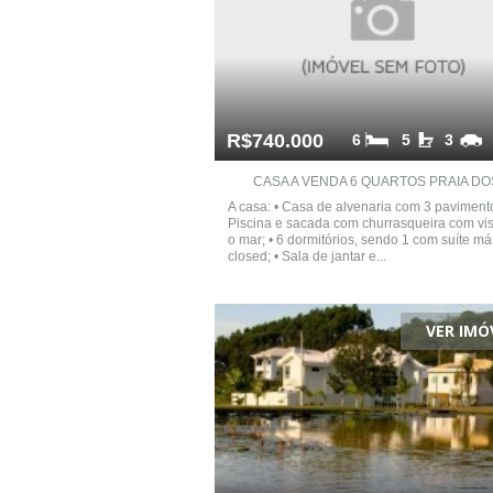
R$740.000
6
5
3
CASA A VENDA 6 QUARTOS PRAIA DOS 
A casa: • Casa de alvenaria com 3 pavimento
Piscina e sacada com churrasqueira com vis
o mar; • 6 dormitórios, sendo 1 com suíte má
closed; • Sala de jantar e...
VER IMÓ