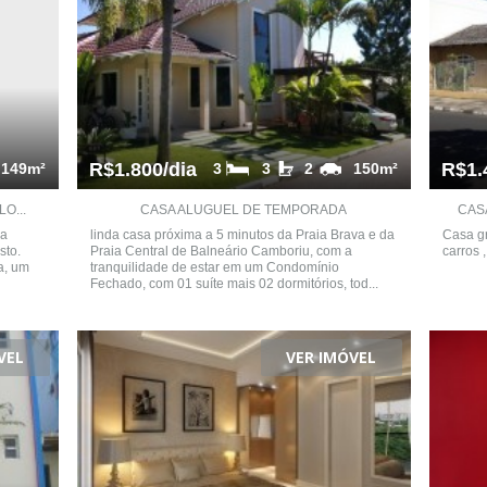
R$1.800/dia
R$1.
149m²
3
3
2
150m²
O...
CASA ALUGUEL DE TEMPORADA
CAS
da
linda casa próxima a 5 minutos da Praia Brava e da
Casa gr
sto.
Praia Central de Balneário Camboriu, com a
carros 
a, um
tranquilidade de estar em um Condomínio
Fechado, com 01 suíte mais 02 dormitórios, tod...
VEL
VER IMÓVEL