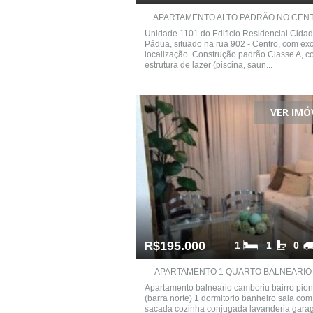
APARTAMENTO ALTO PADRÃO NO CENT
Unidade 1101 do Edificio Residencial Cida
Pádua, situado na rua 902 - Centro, com ex
localização. Construção padrão Classe A, c
estrutura de lazer (piscina, saun...
VER IMÓ
R$195.000
1
1
0
APARTAMENTO 1 QUARTO BALNEARIO C
Apartamento balneario camboriu bairro pion
(barra norte) 1 dormitorio banheiro sala com
sacada cozinha conjugada lavanderia gar