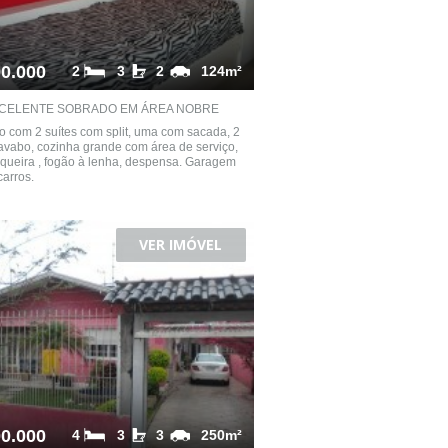
0.000
2
3
2
124m²
CELENTE SOBRADO EM ÁREA NOBRE
 com 2 suítes com split, uma com sacada, 2
lavabo, cozinha grande com área de serviço,
queira , fogão à lenha, despensa. Garagem
carros.
VER IMÓVEL
0.000
4
3
3
250m²