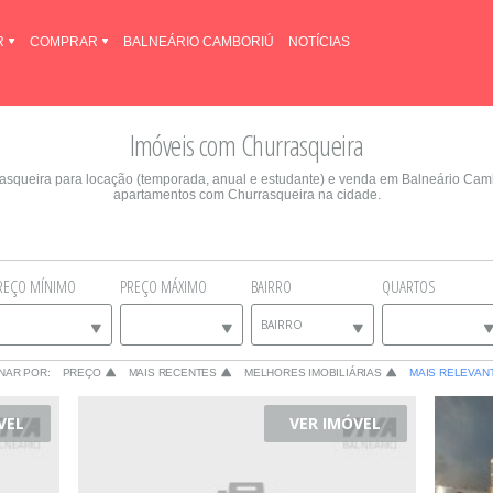
R
COMPRAR
BALNEÁRIO CAMBORIÚ
NOTÍCIAS
Imóveis com Churrasqueira
rasqueira para locação (temporada, anual e estudante) e venda em Balneário Cam
apartamentos com Churrasqueira na cidade.
REÇO MÍNIMO
PREÇO MÁXIMO
BAIRRO
QUARTOS
BAIRRO
NAR POR:
PREÇO
MAIS RECENTES
MELHORES IMOBILIÁRIAS
MAIS RELEVAN
VEL
VER IMÓVEL