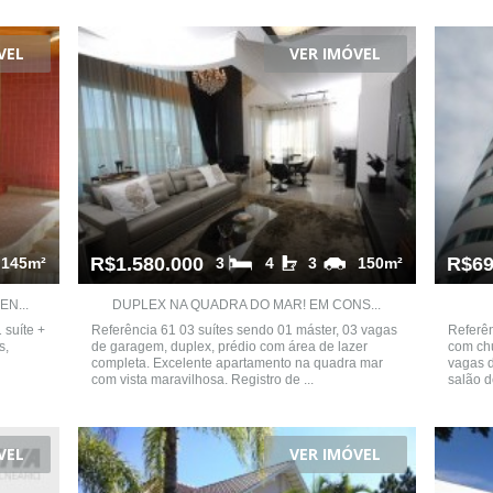
VEL
VER IMÓVEL
R$1.580.000
R$69
145m²
3
4
3
150m²
N...
DUPLEX NA QUADRA DO MAR! EM CONS...
 suíte +
Referência 61 03 suítes sendo 01 máster, 03 vagas
Referên
s,
de garagem, duplex, prédio com área de lazer
com chu
completa. Excelente apartamento na quadra mar
vagas d
com vista maravilhosa. Registro de ...
salão d
VEL
VER IMÓVEL