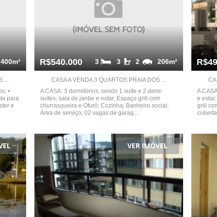
R$540.000
R$49
400m²
3
3
2
206m²
...
CASA A VENDA 3 QUARTOS PRAIA DOS ...
CA
s; •
A CASA: 3 dormitórios, sendo 1 suíte e 2 demi-
A CASA:
ta para
suítes; sala de jantar e estar; Espaço grill com
e estar
ster e
churrasqueira e Ofurô; Cozinha; Banheiro social;
grill c
Área de serviço; 02 vagas de garag...
coberta
VEL
VER IMÓVEL