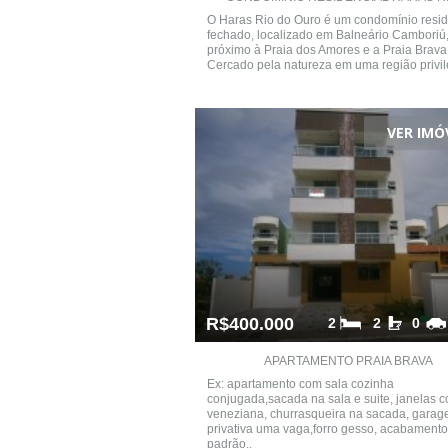
O Haras Rio do Ouro é um condomínio resid
fechado, localizado em Balneário Camboriú
próximo à Praia dos Amores e a Praia Brava
Cercado pela natureza em uma região privile
VER IMÓ
R$400.000
2
2
0
APARTAMENTO PRAIA BRAVA
Ex: apartamento com sala cozinha
conjugada,sacada na sala e suite, janelas 
veneziana, churrasqueira na sacada, gara
privativa uma vaga,forro gesso, acabamento
padrão,.