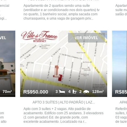
encial
Apartamento de 2 quartos sendo uma suíte
Apartam
,
(ventilador e ar condicionado nos dois quartos) tv
suite m
.
no quarto, 1 banheiro social, ampla sacada com
salão d
gi...
churrasqueira, e uma vaga de garagem priv...
VEL
VER IMÓVEL
R$950.000
R$85
70m²
3
4
2
128m²
APTO 3 SUÍTES | ALTO PADRÃO | LAZ...
APA
Apto com 3 suítes + 2 vagas. Alto padrão de
Referên
com
acabamento. Edifício com 25 andares. 3 elevadores
suítes,
gem
(1 com gerador) Ed. de grande porte, com
03 vaga
 alto
excelente acabamento. Localizado na r...
de lazer