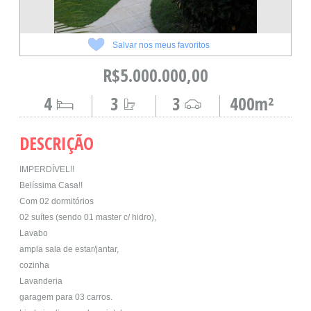
Salvar nos meus favoritos
R$5.000.000,00
4
3
3
400m²
DESCRIÇÃO
IMPERDÍVEL!!
Belíssima Casa!!
Com 02 dormitórios
02 suítes (sendo 01 master c/ hidro),
Lavabo
ampla sala de estar/jantar,
cozinha
Lavanderia
garagem para 03 carros.