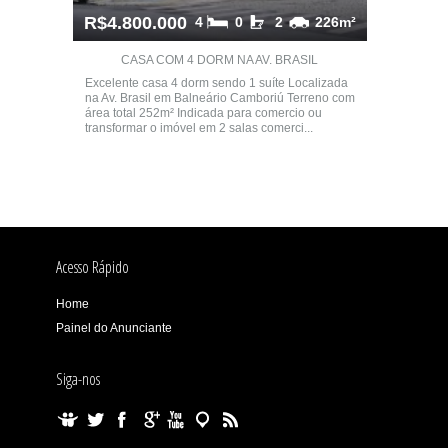
R$4.800.000
4
0
2
226m²
CASA COM 4 DORM NA AV. BRASIL
Excelente casa 4 dorm sendo 1 suíte Localizada
na Av. Brasil em Balneário Camboriú Terreno com
área total 252m² Indicada para comercio ou
transformar o imóvel em 2 salas comerci...
Acesso Rápido
Home
Painel do Anunciante
Siga-nos