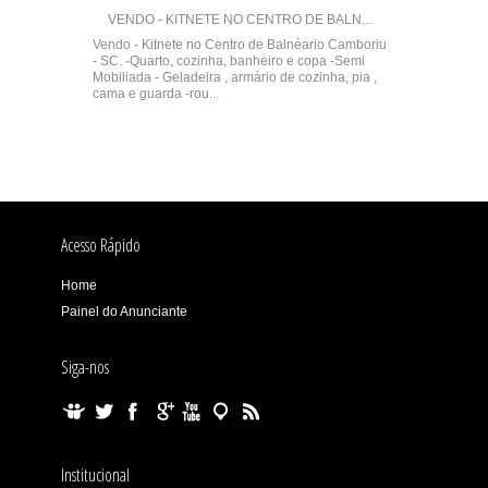
VENDO - KITNETE NO CENTRO DE BALN...
Vendo - Kitnete no Centro de Balnéario Camboriu
- SC. -Quarto, cozinha, banheiro e copa -Semi
Mobiliada - Geladeira , armário de cozinha, pia ,
cama e guarda -rou...
Acesso Rápido
Home
Painel do Anunciante
Siga-nos
Institucional