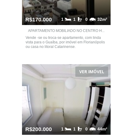
R$170.000
1
1
0
32m²
APARTAMENTO MOBILIADO NO CENTRO H...
Vende -se ou troca-se apartamento, com linda
vista para o Guaíba, por imóvel em Florianópolis
ou casa no litoral Catarinense.
VER IMÓVEL
R$200.000
1
1
0
44m²