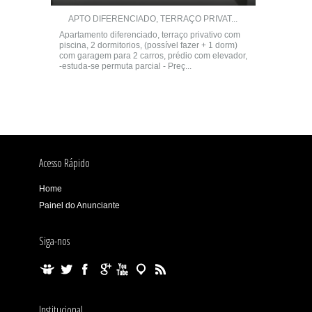
APTO DIFERENCIADO, TERRAÇO PRIVAT...
Apartamento diferenciado, terraço privativo com
piscina, 2 dormitorios, (possível fazer + 1 dorm)
com garagem para 2 carros, prédio com elevador,
-estuda-se permuta parcial - Preç...
Acesso Rápido
Home
Painel do Anunciante
Siga-nos
Institucional