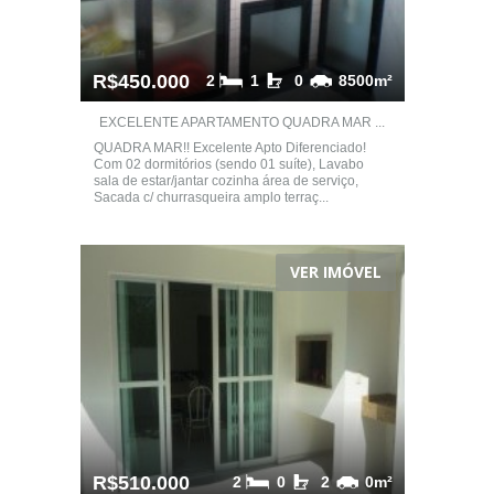
R$450.000
2
1
0
8500m²
EXCELENTE APARTAMENTO QUADRA MAR ...
QUADRA MAR!! Excelente Apto Diferenciado!
Com 02 dormitórios (sendo 01 suíte), Lavabo
sala de estar/jantar cozinha área de serviço,
Sacada c/ churrasqueira amplo terraç...
VER IMÓVEL
R$510.000
2
0
2
0m²