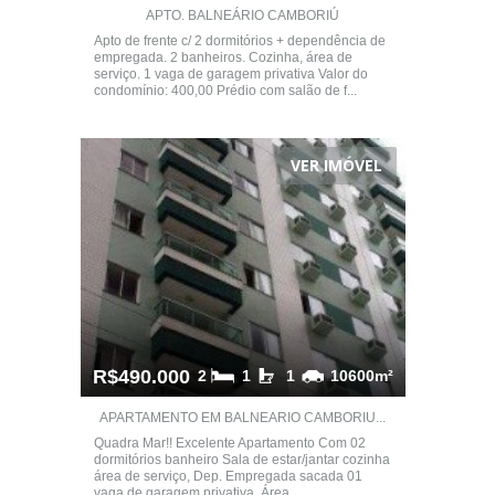
APTO. BALNEÁRIO CAMBORIÚ
Apto de frente c/ 2 dormitórios + dependência de
empregada. 2 banheiros. Cozinha, área de
serviço. 1 vaga de garagem privativa Valor do
condomínio: 400,00 Prédio com salão de f...
VER IMÓVEL
R$490.000
2
1
1
10600m²
APARTAMENTO EM BALNEARIO CAMBORIU...
Quadra Mar!! Excelente Apartamento Com 02
dormitórios banheiro Sala de estar/jantar cozinha
área de serviço, Dep. Empregada sacada 01
vaga de garagem privativa. Área...