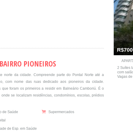
R$700
BAIRRO PIONEIROS
APART
2 Suítes 
com salão
rte norte da cidade. Compreende parte do Pontal Norte até a
Vagas de 
o, com nome das ruas dedicado aos pioneiros da cidade.
 que foram os primeiros a residir em Balneário Camboriú. É o
e onde se localizam residências, condomínios, escolas, prédios
o de Saúde
Supermercados
ital
ade de Esp. em Saúde