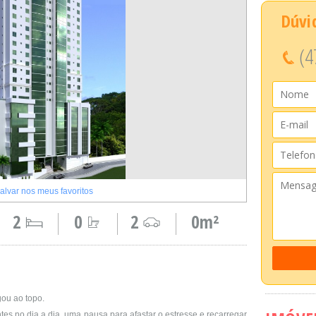
Dúvi
(4
alvar nos meus favoritos
2
0
2
0m²
ou ao topo.
s no dia a dia, uma pausa para afastar o estresse e recarregar