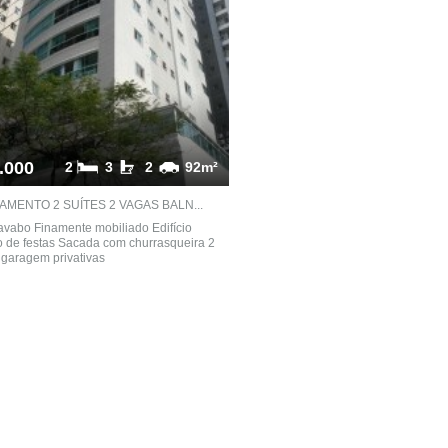
.000
2
3
2
92m²
AMENTO 2 SUÍTES 2 VAGAS BALN...
lavabo Finamente mobiliado Edifício
 de festas Sacada com churrasqueira 2
garagem privativas