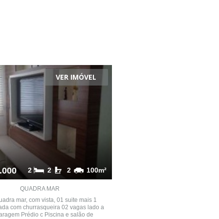
VER IMÓVEL
.000
2
2
2
100m²
QUADRA MAR
uadra mar, com vista, 01 suite mais 1
da com churrasqueira 02 vagas lado a
aragem Prédio c Piscina e salão de