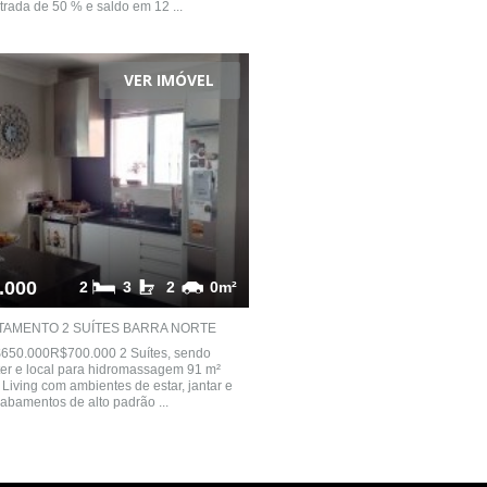
ntrada de 50 % e saldo em 12 ...
VER IMÓVEL
.000
2
3
2
0m²
TAMENTO 2 SUÍTES BARRA NORTE
$650.000R$700.000 2 Suítes, sendo
er e local para hidromassagem 91 m²
s Living com ambientes de estar, jantar e
abamentos de alto padrão ...