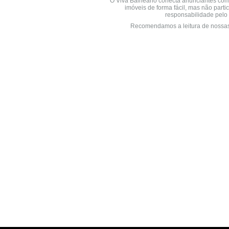
O Viva Balneário conecta anunciantes com
imóveis de forma fácil, mas não parti
responsabilidade pelo 
Recomendamos a leitura de nossa