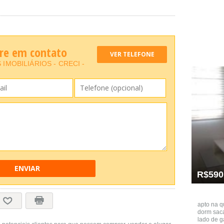
tre em contato
VER TELEFONE
IMOBILIÁRIOS - CRECI -
ENVIAR
R$590
apto na q
dorm saca
lado de g