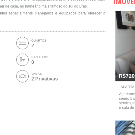
IMÓVE
air de casa, no balneário mais famoso do sul do Brasil.
tes especialmente planejados e equipados para oferecer o
QUARTOS
2
BANHEIROS
0
VAGAS
R$720
2 Privativas
APARTA
Apartamen
sendo 1 s
serviço,s
e sala de 