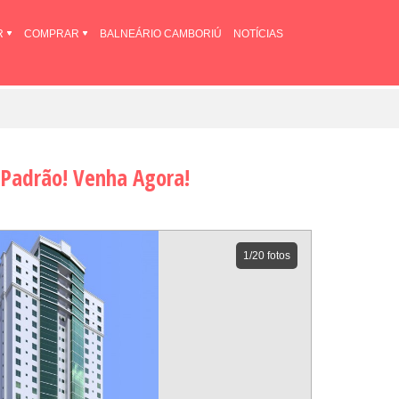
R
COMPRAR
BALNEÁRIO CAMBORIÚ
NOTÍCIAS
 Padrão! Venha Agora!
1
/20 fotos