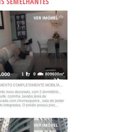
IS SEMELHANTES
VER IMÓVEL
.000
1
0
809600m²
2
MENTO COMPLETAMENTE MOBILÍA...
to novo decorado, com 2 dormitório ,
uite, cozinha ,lavabo,área de
acada com churrasqueira , sala de jantar
tv integradas. O prédio possui pisc...
VER IMÓVEL