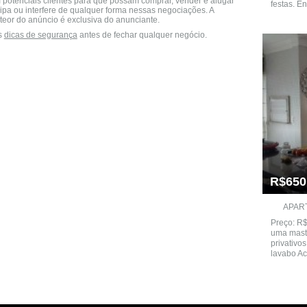
 potenciais clientes para que possam comprar, vender e alugar
festas. E
cipa ou interfere de qualquer forma nessas negociações. A
teor do anúncio é exclusiva do anunciante.
s
dicas de segurança
antes de fechar qualquer negócio.
R$650
APAR
Preço: R
uma mast
privativo
lavabo Ac