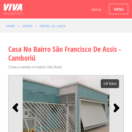
Entrar
HOME
>
VENDA
>
IMÓVEL ID: 13425
Casa No Bairro São Francisco De Assis -
Camboriú
Casa a venda no bairro Vila Real
1
/8 fotos