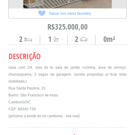
Salvar nos meus favoritos
R$325.000,00
2
1
2
0m²
DESCRIÇÃO
casa com 2/4, sala de tv, sala de jantar, cozinha, área de serviço,
churrasqueira, 2 vagas de garagem. (aceito propostas p/ ficar toda
mobiliada.)
Rua Santa Paulina, 15
Bairro: São Francisco de Assis
Camboriú/SC
CEP: 88340-736
(próximo a ponte do rio camboriu - vila real)