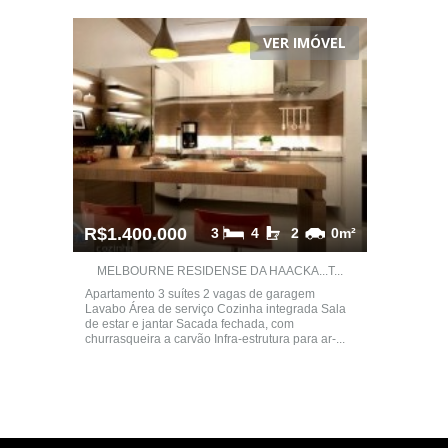
VER IMÓVEL
R$1.400.000
3
4
2
0m²
MELBOURNE RESIDENSE DA HAACKA...T...
Apartamento 3 suítes 2 vagas de garagem
Lavabo Área de serviço Cozinha integrada Sala
de estar e jantar Sacada fechada, com
churrasqueira a carvão Infra-estrutura para ar-...