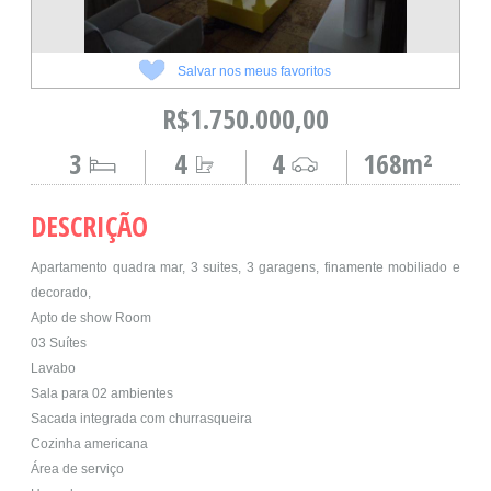
Salvar nos meus favoritos
R$1.750.000,00
3
4
4
168m²
DESCRIÇÃO
Apartamento quadra mar, 3 suites, 3 garagens, finamente mobiliado e
decorado,
Apto de show Room
03 Suítes
Lavabo
Sala para 02 ambientes
Sacada integrada com churrasqueira
Cozinha americana
Área de serviço