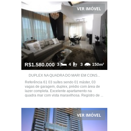
VER IMÓVEL
R$1.580.000
3
4
3
150m²
DUPLEX NA QUADRA DO MAR! EM CONS...
Referência 61 03 suítes sendo 01 máster, 03
vagas de garagem, duplex, prédio com área de
lazer completa. Excelente apartamento na
quadra mar com vista maravilhosa. Registro de ...
VER IMÓVEL