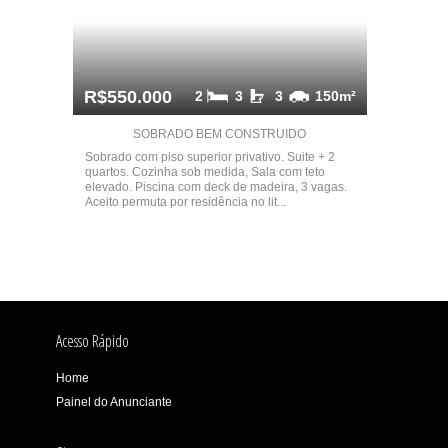
R$550.000
2
3
3
150m²
SOBRADO BEM CONSTRUIDO
Sobrado com piso superior privativo. Suite + 2
quartos. Cozinha sob medida, Sala com teto
elevado. Piscina com deck de madeira, 3 vagas.
Aceito permuta por residência no lit...
Acesso Rápido
Home
Painel do Anunciante