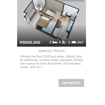
R$500.000
2
4
1
0m²
SOBRADO TRIPLEX
Sobrado rua Rua 1552​ Duas suítes; (triplex) Sala
de estar/living, cozinha, lavabo, garagem; Terraço
com espaço de lazer descoberto, churrasqueira,
lavabo, área de s...
VER IMÓVEL