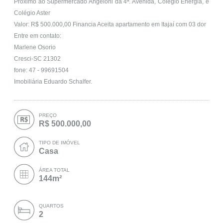
Próximo ao Supermercado Angeloni da 4ª. Avenida, Colégio Energia, e
Colégio Aster
Valor: R$ 500.000,00 Financia Aceita apartamento em Itajaí com 03 dor
Entre em contato:
Marlene Osorio
Cresci-SC 21302
fone: 47 - 99691504
Imobiliária Eduardo Schalfer.
PREÇO
R$ 500.000,00
TIPO DE IMÓVEL
Casa
ÁREA TOTAL
144m²
QUARTOS
2