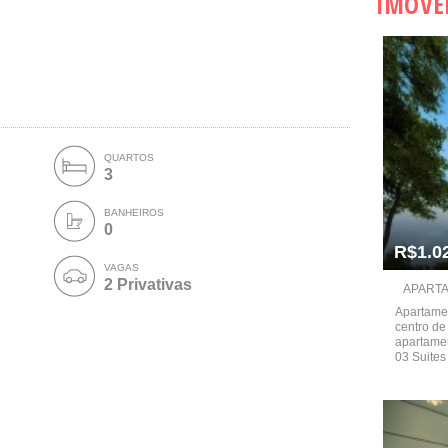
IMÓVE
QUARTOS
3
BANHEIROS
0
R$1.0
VAGAS
2 Privativas
APARTA
Apartamen
centro de
apartamen
03 Suites 