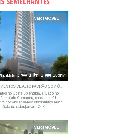
IS SEMELHANTES
VER IMÓVEL
25.455
3
1
1
105m²
MENTOS DE ALTO PADRÃO COM Ó...
tos no Costa Splendida, situado no
 Balneário Camboriú, consiste e 01
to por andar, sendo distribuídos em: *
* Sala de estar/jantar * Cozi...
VER IMÓVEL