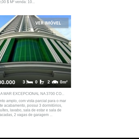
,00 $ M² venda: 10...
VER IMÓVEL
00.000
3
0
2
0m²
 MAR EXCEPCIONAL NA 3700 CO...
to amplo, com vista parcial para o mar
te acabamento, possui 3 dormitórios,
uítes, lavabo, sala de estar e sala de
 sacadas, 2 vagas de garagem ...