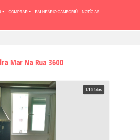
R
COMPRAR
BALNEÁRIO CAMBORIÚ
NOTÍCIAS
dra Mar Na Rua 3600
1
/16 fotos