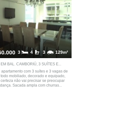
60.000
3
4
3
129m²
EM BAL. CAMBORIÚ, 3 SUÍTES E...
 apartamento com 3 suítes e 3 vagas de
todo mobiliado, decorado e equipado,
certeza não vai precisar se preocupar
dança. Sacada ampla com churras...