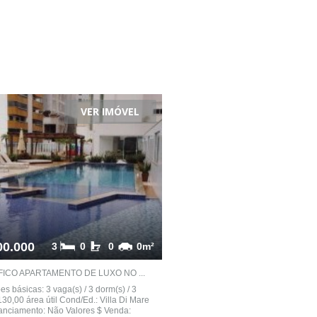
VER IMÓVEL
00.000
3
0
0
0m²
ICO APARTAMENTO DE LUXO NO ...
es básicas: 3 vaga(s) / 3 dorm(s) / 3
 130,00 área útil Cond/Ed.: Villa Di Mare
nanciamento: Não Valores $ Venda: