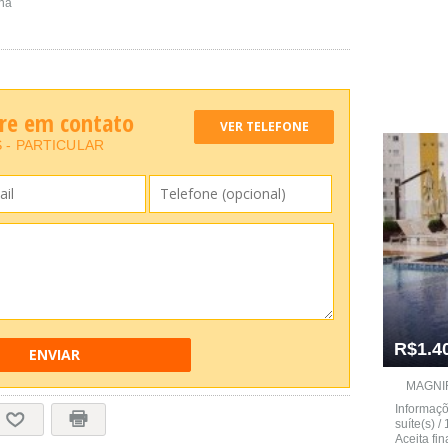
na
tre em contato
VER TELEFONE
- PARTICULAR
R$1.4
ENVIAR
MAGNIF
Informaçõ
suíte(s) /
Aceita fi