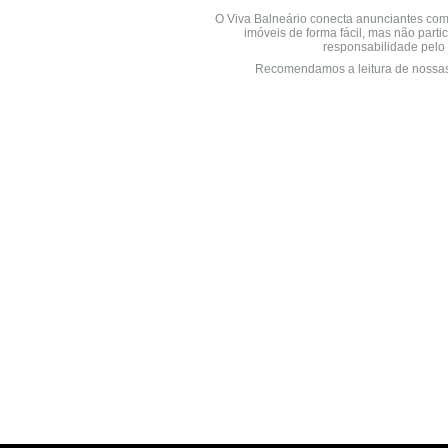
O Viva Balneário conecta anunciantes com
imóveis de forma fácil, mas não parti
responsabilidade pelo 
Recomendamos a leitura de nossa