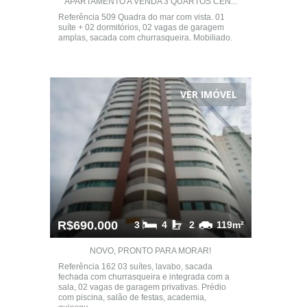
APARTAMENTO A VENDA 3 QUARTOS CEN...
Referência 509 Quadra do mar com vista. 01
suíte + 02 dormitórios, 02 vagas de garagem
amplas, sacada com churrasqueira. Mobiliado.
VER IMÓVEL
R$690.000
3
4
2
119m²
NOVO, PRONTO PARA MORAR!
Referência 162 03 suítes, lavabo, sacada
fechada com churrasqueira e integrada com a
sala, 02 vagas de garagem privativas. Prédio
com piscina, salão de festas, academia,