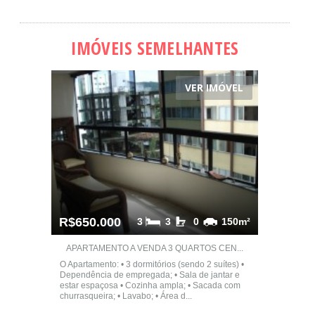
IMÓVEIS SEMELHANTES
VER IMÓVEL
R$650.000
3
3
0
150m²
APARTAMENTO A VENDA 3 QUARTOS CEN...
O Apartamento: • 3 dormitórios (sendo 2 suítes) •
Dependência de empregada; • Sala de jantar e
estar espaçosa • Cozinha ampla; • Sacada com
churrasqueira; • Lavabo; • Área d...