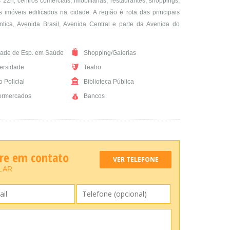
22h, centros comerciais, imobiliárias, restaurantes, shoppings,
imóveis edificados na cidade. A região é rota das principais
tica, Avenida Brasil, Avenida Central e parte da Avenida do
ade de Esp. em Saúde
Shopping/Galerias
ersidade
Teatro
 Policial
Biblioteca Pública
rmercados
Bancos
tre em contato
VER TELEFONE
LAR