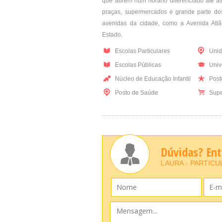
que abrem num horário diferenciado até as 
praças, supermercados e grande parte dos 
avenidas da cidade, como a Avenida Atlân
Estado.
Escolas Particulares
Unid
Escolas Públicas
Univ
Núcleo de Educação Infantil
Posto
Posto de Saúde
Supe
Dúvidas? En
LAURA - PARTICU