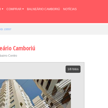
R
COMPRAR
BALNEÁRIO CAMBORIÚ
NOTÍCIAS
ID: 15557
eário Camboriú
bairro Centro
1
/8 fotos