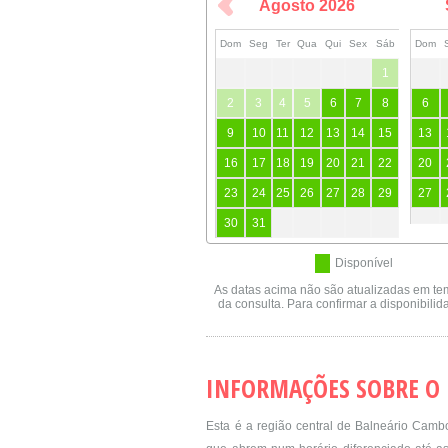
Agosto
2026
Dom
Seg
Ter
Qua
Qui
Sex
Sáb
Dom
1
2
3
4
5
6
7
8
6
9
10
11
12
13
14
15
13
16
17
18
19
20
21
22
20
23
24
25
26
27
28
29
27
30
31
Disponível
As datas acima não são atualizadas em te
da consulta. Para confirmar a disponibili
INFORMAÇÕES SOBRE O
Esta é a região central de Balneário Cambo