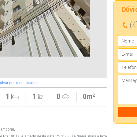
Dúvi
(4
alvar nos meus favoritos
1
1
0
0m²
Camboriú.
r R$ 190,00 e a partir desta data R$ 350,00 a diária, mais a taxa