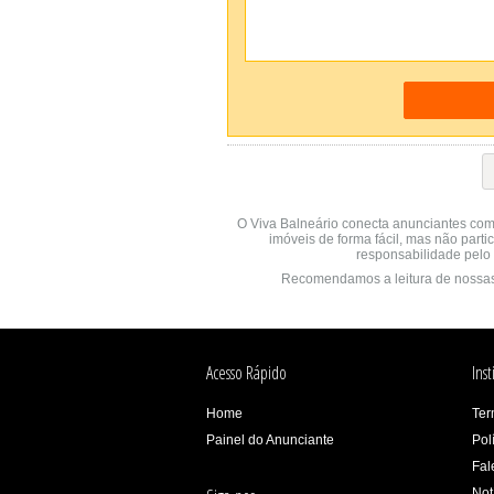
O Viva Balneário conecta anunciantes com
imóveis de forma fácil, mas não parti
responsabilidade pelo 
Recomendamos a leitura de nossa
Acesso Rápido
Inst
Home
Ter
Painel do Anunciante
Pol
Fal
Not