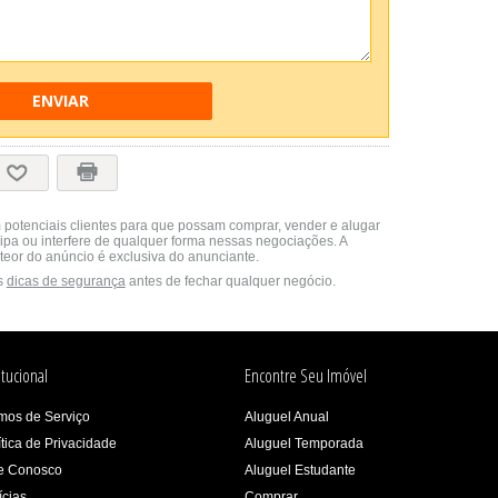
ENVIAR
 potenciais clientes para que possam comprar, vender e alugar
cipa ou interfere de qualquer forma nessas negociações. A
teor do anúncio é exclusiva do anunciante.
s
dicas de segurança
antes de fechar qualquer negócio.
itucional
Encontre Seu Imóvel
mos de Serviço
Aluguel Anual
ítica de Privacidade
Aluguel Temporada
e Conosco
Aluguel Estudante
ícias
Comprar