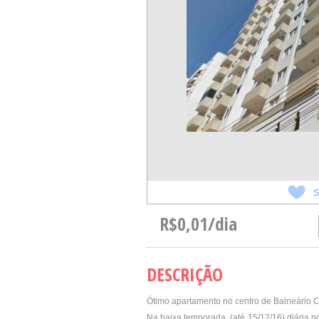
S
R$0,01/dia
DESCRIÇÃO
Ótimo apartamento no centro de Balneário 
Na baixa temporada, (até 15/12/16) diária po