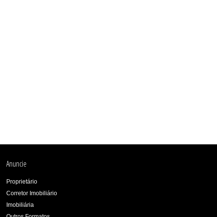
Anuncie
Proprietário
Corretor Imobiliário
Imobiliária
Outros Formatos