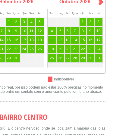
Setembro
2026
Outubro
2026
Seg
Ter
Qua
Qui
Sex
Sáb
Dom
Seg
Ter
Qua
Qui
Sex
Sáb
1
2
3
4
5
1
2
3
7
8
9
10
11
12
4
5
6
7
8
9
10
14
15
16
17
18
19
11
12
13
14
15
16
17
21
22
23
24
25
26
18
19
20
21
22
23
24
28
29
30
25
26
27
28
29
30
31
Indisponível
mpo real, por isso podem não estar 100% precisas no momento
dade entre em contato com o anunciante pelo formulário abaixo.
 BAIRRO CENTRO
riú. É o centro nervoso, onde se localizam a maioria das lojas