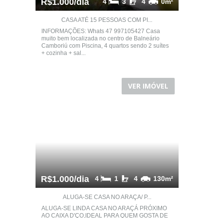
R$1.000/dia
4
3
4
0m²
CASA ATÉ 15 PESSOAS COM PI...
INFORMAÇÕES: Whats 47 997105427 Casa
muito bem localizada no centro de Balneário
Camboriú com Piscina, 4 quartos sendo 2 suítes
+ cozinha + sal...
VER IMÓVEL
R$1.000/dia
4
1
4
130m²
ALUGA-SE CASA NO ARAÇA/ P...
ALUGA-SE LINDA CASA NO ARAÇÁ PRÓXIMO
AO CAIXA D'ÇO,IDEAL PARA QUEM GOSTA DE