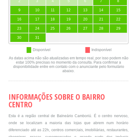
2
3
4
5
6
7
8
9
10
11
12
13
14
15
16
17
18
19
20
21
22
23
24
25
26
27
28
29
30
31
Disponível
Indisponível
As datas acima não são atualizadas em tempo real, por isso podem não
estar 100% precisas no momento da consulta. Para confirmar a
disponibilidade entre em contato com o anunciante pelo formulário
abaixo.
INFORMAÇÕES SOBRE O BAIRRO
CENTRO
Esta é a região central de Balneário Camboriú. É o centro nervoso,
onde se localizam a maioria das lojas que abrem num horário
diferenciado até as 22h, centros comerciais, imobiliárias, restaurantes,
shoppings, praças, supermercados e grande parte dos imóveis