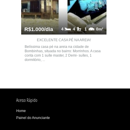
R$1.000/dia
4
4
1
0m²
EXCELENTE CASA PÉ NA AREIA!
Belíssima casa pé na areia na cidade de
Bombinhas, situada no bairro: Morrinhos. A casa
conta com 1 suíte master, 2 Demi- suítes, 1
dormitório, ...
Acesso Rápido
Home
Painel do Anunciante