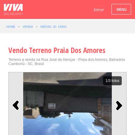
Entrar
HOME
>
VENDA
>
IMÓVEL ID: 16681
Vendo Terreno Praia Dos Amores
Terreno a venda na Rua José de Alençar - Praia dos Amores, Balneário
Camboriú - SC, Brasil
1
/3 fotos