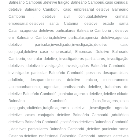
Balneário Camboriú ,detetive traição Balneário Camboriú,caso conjugal
detetive Balneário Camboriú ,caso empresarial detetive Balneário
Camboriú , detetive civil conjugal,detetive criminal
empresarial,detetives santa Catarina ,detetive estado santa
Catarina,agencia detetives particulares Balneário Camboriú , detetive
em Balneário Camboriú,detetive particular,agencia detetive,agencia
detetive particular,investigador,investigação,detetive caso
conjugal,detetive caso empresarial, Empresas Detetive Balneário
Camboriú, contratar detetive, investigadores particulares, investigação
detetives, detetive investigação, investigações Balneário Camboriú ,
investigador particular Balneário Camboriú, pessoas desaparecidas,
adultério, desaparecimentos, detetive traiçao, monitoramento
,acompanhamento, agencias, profissionais detetive, trabalhos de
detetive Balneário Camboriú ,contratar agencia detetive,detetive cidade
Balneário Camboriú ,fotos,filmagens,casos
conjugais,adultérios,traição,agencia detetive ,investigação agencia
detetive ,casos conjugais detetive Balneário Camboriú ,adultérios
detetives Balneário Camboriú ,escritórios detetives Balneário Camboriú
, detetives particulares Balneário Camboriú ,detetive particular santa
Catarina,detetive profissional Balneário Camboriú ,agentes detetives