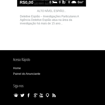
R$0,00
0
0
0
0m²
ALTO NÍVEL ESPIÃO...
Detetive Espião – Investigações Particulares A
Agência Detetive Espião atua na área da
investigação há mais de 15 ano...
Acesso Rápido
Home
Painel do Anunciante
Siga-nos