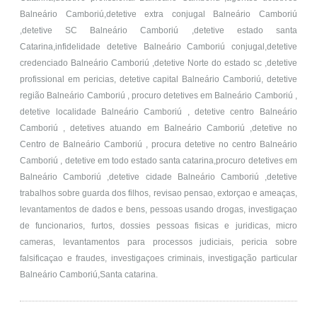
Balneário Camboriú,detetive extra conjugal Balneário Camboriú
,detetive SC Balneário Camboriú ,detetive estado santa
Catarina,infidelidade detetive Balneário Camboriú conjugal,detetive
credenciado Balneário Camboriú ,detetive Norte do estado sc ,detetive
profissional em pericias, detetive capital Balneário Camboriú, detetive
região Balneário Camboriú , procuro detetives em Balneário Camboriú ,
detetive localidade Balneário Camboriú , detetive centro Balneário
Camboriú , detetives atuando em Balneário Camboriú ,detetive no
Centro de Balneário Camboriú , procura detetive no centro Balneário
Camboriú , detetive em todo estado santa catarina,procuro detetives em
Balneário Camboriú ,detetive cidade Balneário Camboriú ,detetive
trabalhos sobre guarda dos filhos, revisao pensao, extorçao e ameaças,
levantamentos de dados e bens, pessoas usando drogas, investigaçao
de funcionarios, furtos, dossies pessoas fisicas e juridicas, micro
cameras, levantamentos para processos judiciais, pericia sobre
falsificaçao e fraudes, investigaçoes criminais, investigação particular
Balneário Camboriú,Santa catarina.