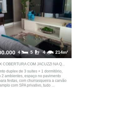
00.000
4
5
4
214m²
 COBERTURA COM JACUZZI NA Q...
to duplex de 3 suites + 1 dormitório,
m 2 ambientes, espaço no pavimento
para festas, com churrasqueira a carvão
amplo com SPA privativo, tudo ...