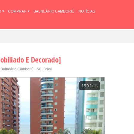
R
COMPRAR
BALNEÁRIO CAMBORIÚ
NOTÍCIAS
obiliado E Decorado]
Balneário Camboriú - SC, Brasil
1
/10 fotos