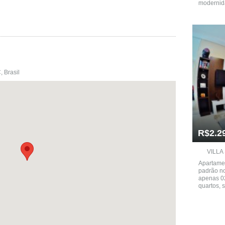
modernida
, Brasil
R$2.2
VILLA
Apartamen
padrão no
apenas 0
quartos, s