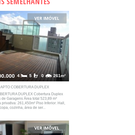
IS SEMELHANTES
VER IMÓVEL
00.000
4
5
0
261m²
APTO COBERTURA DUPLEX
BERTURA DUPLEX Cobertura Duplex
s de Garagens Área total 523,89 m²
 privativa: 261,450m² Piso Inferior: Hall,
copa, cozinha, área de ser...
VER IMÓVEL