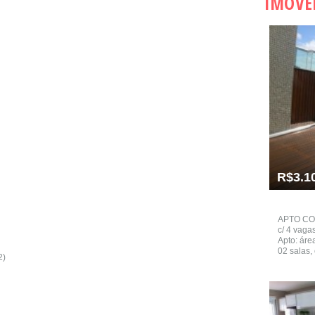
IMÓVE
R$3.1
APTO CO
c/ 4 vaga
Apto: área
02 salas, 
2)