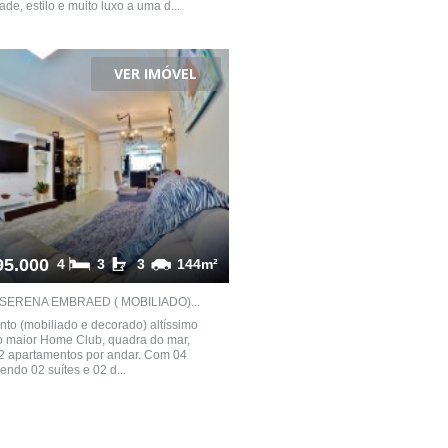
de, estilo e muito luxo a uma d...
VER IMÓVEL
95.000
4
3
3
144m²
 SERENA EMBRAED ( MOBILIADO)...
to (mobiliado e decorado) altíssimo
 maior Home Club, quadra do mar,
2 apartamentos por andar. Com 04
endo 02 suítes e 02 d...