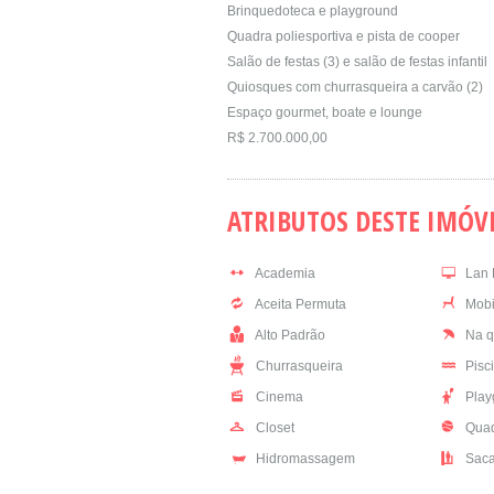
Brinquedoteca e playground
Quadra poliesportiva e pista de cooper
Salão de festas (3) e salão de festas infantil
Quiosques com churrasqueira a carvão (2)
Espaço gourmet, boate e lounge
R$ 2.700.000,00
ATRIBUTOS DESTE IMÓV
Academia
Lan 
Aceita Permuta
Mobi
Alto Padrão
Na q
Churrasqueira
Pisc
Cinema
Play
Closet
Quad
Hidromassagem
Sac