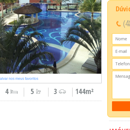
Dúvi
(4
alvar nos meus favoritos
4
5
3
144m²