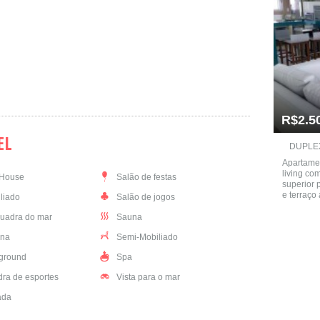
R$2.5
EL
DUPLEX
Apartamen
living co
House
Salão de festas
superior 
e terraço 
liado
Salão de jogos
uadra do mar
Sauna
ina
Semi-Mobiliado
ground
Spa
ra de esportes
Vista para o mar
ada