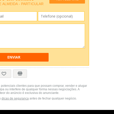
 ALMEIDA - PARTICULAR
ENVIAR
 potenciais clientes para que possam comprar, vender e alugar
cipa ou interfere de qualquer forma nessas negociações. A
teor do anúncio é exclusiva do anunciante.
s
dicas de segurança
antes de fechar qualquer negócio.