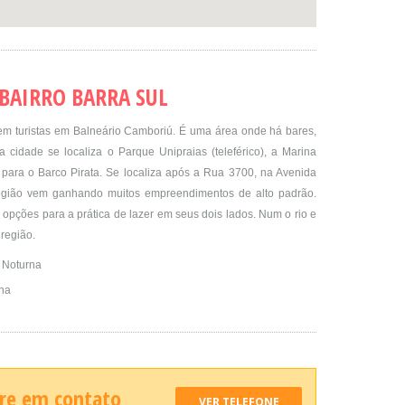
BAIRRO BARRA SUL
em turistas em Balneário Camboriú. É uma área onde há bares,
a cidade se localiza o Parque Unipraias (teleférico), a Marina
 para o Barco Pirata. Se localiza após a Rua 3700, na Avenida
egião vem ganhando muitos empreendimentos de alto padrão.
opções para a prática de lazer em seus dois lados. Num o rio e
 região.
 Noturna
na
tre em contato
VER TELEFONE