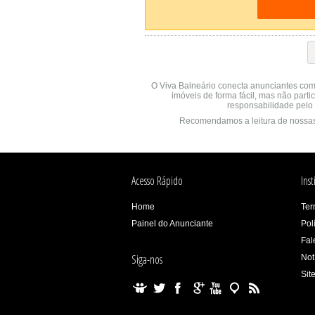
O Viva Balneário conecta anunciantes com
imóveis de forma fácil, mas não parti
responsabilidade pelo 
Recomendamos a leitura de nossa
Acesso Rápido
Inst
Home
Ter
Painel do Anunciante
Pol
Fal
Siga-nos
Not
Sit