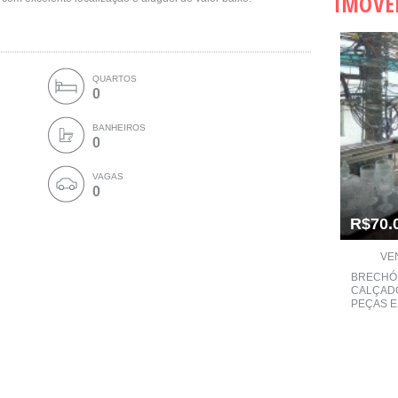
IMÓVE
QUARTOS
0
BANHEIROS
0
VAGAS
0
R$70.
VE
BRECHÓ
CALÇAD
PEÇAS E