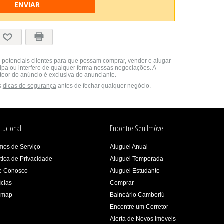
ENVIAR
 potenciais clientes para que possam comprar, vender e alugar
cipa ou interfere de qualquer forma nessas negociações. A
teor do anúncio é exclusiva do anunciante.
s
dicas de segurança
antes de fechar qualquer negócio.
itucional
Encontre Seu Imóvel
mos de Serviço
Aluguel Anual
ítica de Privacidade
Aluguel Temporada
e Conosco
Aluguel Estudante
ícias
Comprar
emap
Balneário Camboriú
Encontre um Corretor
Alerta de Novos Imóveis