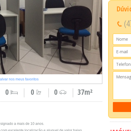
Dúvi
(4
alvar nos meus favoritos
0
0
0
37m²
signado a mais de 10 anos.
om excelente localização e aluguel de valor baixo.