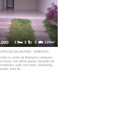
.000
3
2
2
120m²
TRO DE BALNEARIO - SOBRADO ...
rado no centro de Balneario camboriu.,
ra morar, com otima planta, Sacadão de
dormitorios, suite com hidro, Sala/living,
avabo, área de ...