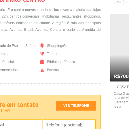
lazer (par
riú. É o centro nervoso, onde se localizam a maioria das lojas
22h, centros comerciais, imobiliárias, restaurantes, shoppings,
imóveis edificados na cidade. A região é rota das principais
tica, Avenida Brasil, Avenida Central e parte da Avenida do
ade de Esp. em Saúde
Shopping/Galerias
ersidade
Teatro
 Policial
Biblioteca Pública
rmercados
Bancos
R$700
CASA E
Casa 3 qua
sala de vi
tre em contato
Garagem, 
VER TELEFONE
festa
CULAR