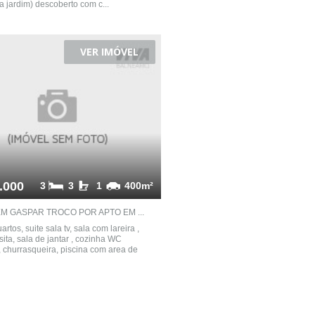
a jardim) descoberto com c...
VER IMÓVEL
.000
3
3
1
400m²
M GASPAR TROCO POR APTO EM ...
rtos, suite sala tv, sala com lareira ,
sita, sala de jantar , cozinha WC
churrasqueira, piscina com area de