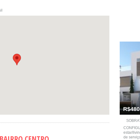
il
R$480
SOBRAT
CONFIGUR
estar/livi
 BAIRRO CENTRO
de serviç