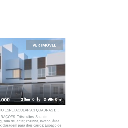
VER IMÓVEL
.000
3
0
2
0m²
O ESPETACULAR A 3 QUADRAS D...
AÇÕES: Três suítes; Sala de
ng, sala de jantar, cozinha, lavabo, área
o; Garagem para dois carros; Espaço de