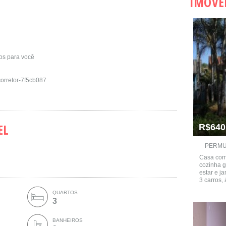
IMÓVE
mos para você
-corretor-7f5cb087
EL
R$640
PERMUT
Casa com 
cozinha g
estar e j
3 carros, 
QUARTOS
3
BANHEIROS