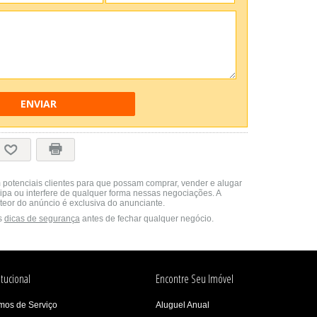
ENVIAR
 potenciais clientes para que possam comprar, vender e alugar
cipa ou interfere de qualquer forma nessas negociações. A
teor do anúncio é exclusiva do anunciante.
s
dicas de segurança
antes de fechar qualquer negócio.
itucional
Encontre Seu Imóvel
mos de Serviço
Aluguel Anual