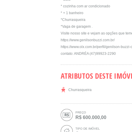
* cozinha com ar condicionado
* + 1 banheiro
*Churrasqueira
*Vaga de garagem .
Visite nosso site e vejam as opções que te
https://www.genilsonbuzzi.com.br/
https://www.olx.com.br/perfil/genilson-buzzi
contato: ANDRÉA (47)99923-2290
ATRIBUTOS DESTE IMÓV
Churrasqueira
PREÇO
R$ 600.000,00
TIPO DE IMÓVEL