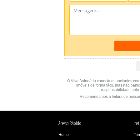
O Viva Balneário conecta anunciantes com
imóveis de forma fácil, mas não parti
responsabilidade pelo 
Recomendamos a leitura de nossa
Acesso Rápido
Inst
Home
Ter