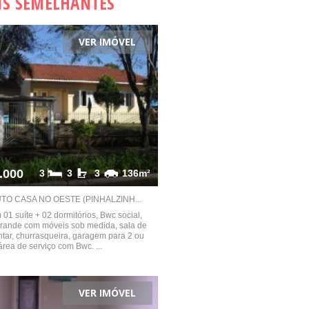
IS SEMELHANTES
VER IMÓVEL
.000
3
3
3
136m²
O CASA NO OESTE (PINHALZINH...
01 suíte + 02 dormitórios, Bwc social,
rande com móveis sob medida, sala de
antar, churrasqueira, garagem para 2 ou
área de serviço com Bwc. ...
VER IMÓVEL