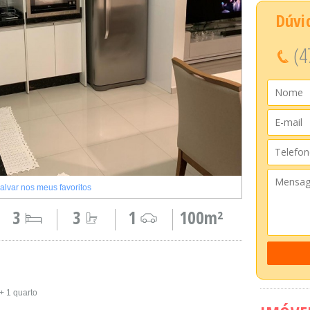
Dúvi
(4
alvar nos meus favoritos
3
3
1
100m²
+ 1 quarto