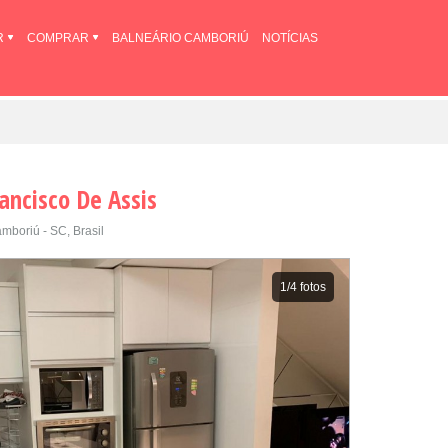
R
COMPRAR
BALNEÁRIO CAMBORIÚ
NOTÍCIAS
ancisco De Assis
mboriú - SC, Brasil
1
/4 fotos