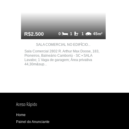
R$2.500
0
1
1
45m²
SALA COMERCIAL NO EDIFÍCIO...
Sala Comercial 2802 R. Arthur Max Doose, 183,
Pioneiros, Balneário Camboriú - SC • SALA
Lavabo; 1 Vaga de garagem; Área privativa
44,30m&sup...
Acesso Rápido
Home
Painel do Anunciante