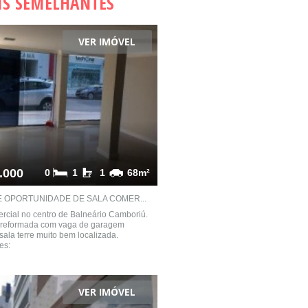
IS SEMELHANTES
VER IMÓVEL
.000
0
1
1
68m²
 OPORTUNIDADE DE SALA COMER...
rcial no centro de Balneário Camboriú.
a reformada com vaga de garagem
 sala terre muito bem localizada.
es:
VER IMÓVEL