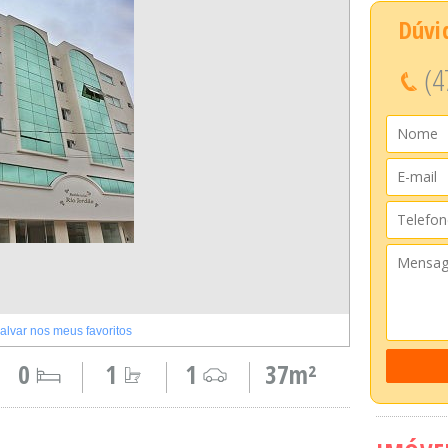
Dúvi
(4
alvar nos meus favoritos
0
1
1
37m²