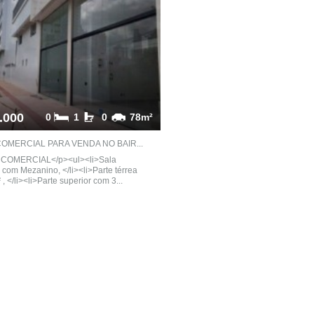
.000
0
1
0
78m²
COMERCIAL PARA VENDA NO BAIR...
COMERCIAL</p><ul><li>Sala
 com Mezanino, </li><li>Parte térrea
 </li><li>Parte superior com 3...