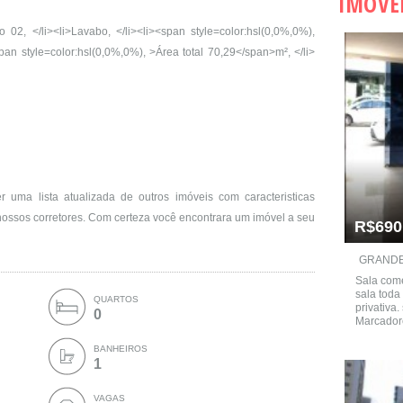
IMÓVE
 </li><li>Lavabo, </li><li><span style=color:hsl(0,0%,0%),
pan style=color:hsl(0,0%,0%), >Área total 70,29</span>m², </li>
uma lista atualizada de outros imóveis com caracteristicas
ossos corretores. Com certeza você encontrara um imóvel a seu
R$690
GRANDE
Sala come
sala tod
QUARTOS
privativa.
0
Marcador
BANHEIROS
1
VAGAS