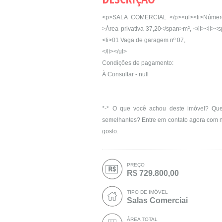
<p>SALA COMERCIAL </p><ul><li>Número 02,
>Área privativa 37,20</span>m², </li><li><s
<li>01 Vaga de garagem nº 07,
</li></ul>
Condições de pagamento:
À Consultar - null
*-* O que você achou deste imóvel? Quer 
semelhantes? Entre em contato agora com n
gosto.
PREÇO
R$ 729.800,00
TIPO DE IMÓVEL
Salas Comerciai
ÁREA TOTAL