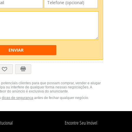
ENVIAR
 potenciais clientes para que possam comprar, vender e alugar
cipa ou interfere de qualquer forma nessas negociações. A
teor do anúncio é exclusiva do anunciante.
s
dicas de segurança
antes de fechar qualquer negócio.
itucional
Encontre Seu Imóvel