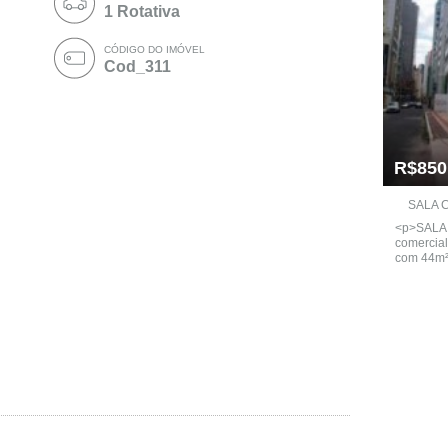
1 Rotativa
CÓDIGO DO IMÓVEL
Cod_311
R$850
SALA 
<p>SALA 
comercial
com 44m² ,