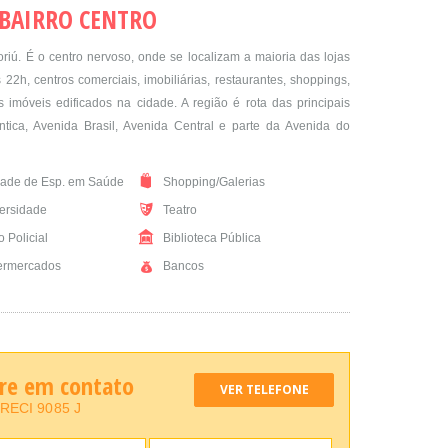
 BAIRRO CENTRO
riú. É o centro nervoso, onde se localizam a maioria das lojas
22h, centros comerciais, imobiliárias, restaurantes, shoppings,
imóveis edificados na cidade. A região é rota das principais
tica, Avenida Brasil, Avenida Central e parte da Avenida do
ade de Esp. em Saúde
Shopping/Galerias
ersidade
Teatro
 Policial
Biblioteca Pública
rmercados
Bancos
tre em contato
VER TELEFONE
RECI 9085 J