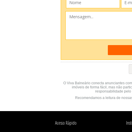
O Viva Balneário conecta anunciantes com
imóveis de forma fácil, mas não parti
responsabilidade pelo 
Recomendamos a leitura de nossa
Acesso Rápido
Inst