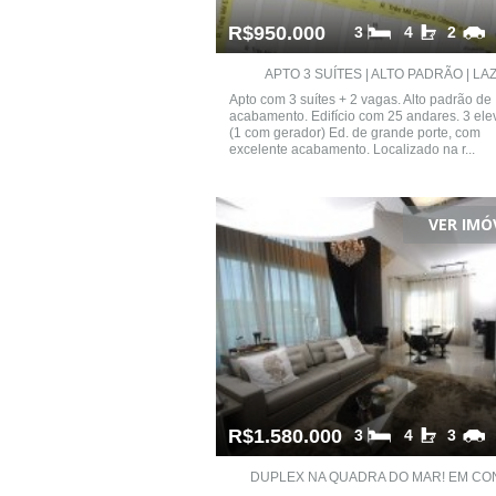
R$950.000
3
4
2
APTO 3 SUÍTES | ALTO PADRÃO | LAZ.
Apto com 3 suítes + 2 vagas. Alto padrão de
acabamento. Edifício com 25 andares. 3 el
(1 com gerador) Ed. de grande porte, com
excelente acabamento. Localizado na r...
VER IMÓ
R$1.580.000
3
4
3
DUPLEX NA QUADRA DO MAR! EM CON