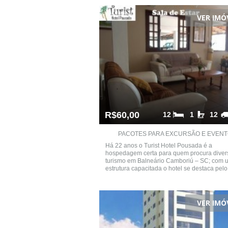
VER IMÓ
R$60,00
12
1
12
PACOTES PARA EXCURSÃO E EVEN
Há 22 anos o Turist Hotel Pousada é a
hospedagem certa para quem procura diver
turismo em Balneário Camboriú – SC; com 
estrutura capacitada o hotel se destaca pelo 
VER IMÓ