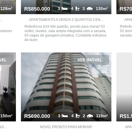
R$850.000
R$70
128m²
3
4
3
130m²
..
APARTAMENTO A VENDA 3 QUARTOS CEN...
APA
Referência 624 Alto padrão, pronto para morar! 03
Referên
evadores
suítes, lavabo, sala ampla integrada com a sacada,
02 dorm
03 vagas de garagem privativa. Completa estrutura
sacada 
de lazer.
VEL
VER IMÓVEL
R$690.000
R$1.
150m²
3
4
2
119m²
S...
NOVO, PRONTO PARA MORAR!
APA