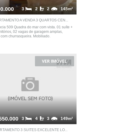
0.000
3
2
2
145m²
RTAMENTO A VENDA 3 QUARTOS CEN...
cia 509 Quadra do mar com vista. 01 suíte +
itórios, 02 vagas de garagem amplas,
com churrasqueira. Mobiliado.
VER IMÓVEL
550.000
3
4
3
149m²
RTAMENTO 3 SUITES EXCELENTE LO...