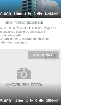
0.000
3
3
2
11468m²
GRAN TORINO RECIDENCE
tal: 22189 m²Área útil: 11468 m² 2 Vagas de
 privativas 1 Suite 2 demi suites 3
ros AcademiaAlto
ChurrasqueiraClosetDependência de
adaHidromassagem...
VER IMÓVEL
5.000
1
1
0
3500m²