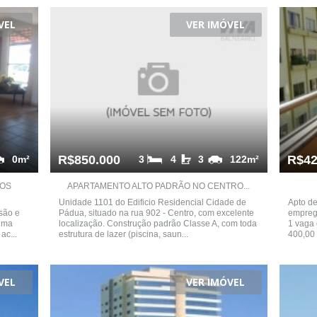
VEL
VER IMÓVEL
R$850.000
R$42
0m²
3
4
3
122m²
TOS
APARTAMENTO ALTO PADRÃO NO CENTRO...
Unidade 1101 do Edificio Residencial Cidade de
Apto de
são e
Pádua, situado na rua 902 - Centro, com excelente
emprega
uma
localização. Construção padrão Classe A, com toda
1 vaga 
ac...
estrutura de lazer (piscina, saun...
400,00 
VEL
VER IMÓVEL