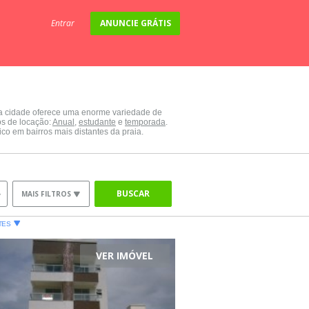
Entrar
ANUNCIE GRÁTIS
 a cidade oferece uma enorme variedade de
os de locação:
Anual
,
estudante
e
temporada
.
o em bairros mais distantes da praia.
BUSCAR
MAIS FILTROS
TES
VER IMÓVEL