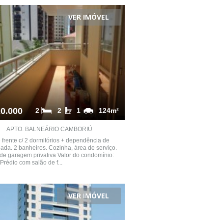
VER IMÓVEL
0.000
2
2
1
124m²
APTO. BALNEÁRIO CAMBORIÚ
 frente c/ 2 dormitórios + dependência de
da. 2 banheiros. Cozinha, área de serviço.
de garagem privativa Valor do condomínio:
Prédio com salão de f...
VER IMÓVEL