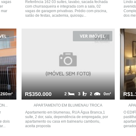
3 vagas
Referência 162 03 suítes, lavabo, sacada fechada
Lindo a
er
com churrasqueira e integrada com a sala, 02
avenida
a mar
vagas de garagem privativas. Prédio com piscina,
Complet
salão de festas, academia, quiosqu...
dos mel
VEL
VER IMÓVEL
R$350.000
R$1.
260m²
2
3
2
0m²
N...
APARTAMENTO EM BLUMENAU TROCA
APA
r
Apartamento em blumenau, RUA Água Branca,1
O EDIFÍ
suíte, 2 dor, sala, dependência de empregada, por
pastilha
e dois
apartamento ou casa em balneariu camboriu,
aparta
r...
aceita proposta
gerador