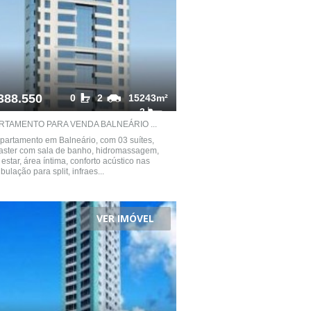
388.550
0
2
15243m²
3
RTAMENTO PARA VENDA BALNEÁRIO ...
partamento em Balneário, com 03 suítes,
aster com sala de banho, hidromassagem,
 estar, área íntima, conforto acústico nas
ubulação para split, infraes...
VER IMÓVEL