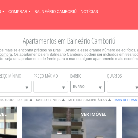
R
COMPRAR
BALNEÁRIO CAMBORIÚ
NOTÍCIAS
Apartamentos em Balneário Camboriú
e mais se encontra prédios no Brasil. Devido a esse grande número de edifícios,
compra
. Os apartamentos em Balneário Camboriú podem ser incluídos em três tip
o, seja um apartamento de frente para o mar ou algum apartamento mais econômic
REÇO MÍNIMO
PREÇO MÁXIMO
BAIRRO
QUARTOS
BAIRRO
NAR POR:
PREÇO
MAIS RECENTES
MELHORES IMOBILIÁRIAS
MAIS RELEVAN
VEL
VER IMÓVEL