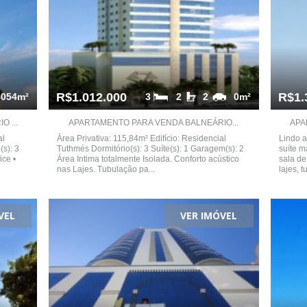
R$1.012.000
R$1.
3054m²
3
2
2
0m²
 ...
APARTAMENTO PARA VENDA BALNEÁRIO...
APA
al
Área Privativa: 115,84m² Edifício: Residencial
Lindo a
(s): 3
Tuthmés Dormitório(s): 3 Suíte(s): 1 Garagem(s): 2
suíte m
ce •
Área Intima totalmente Isolada. Conforto acústico
sala de
nas Lajes. Tubulação pa...
lajes, t
VEL
VER IMÓVEL