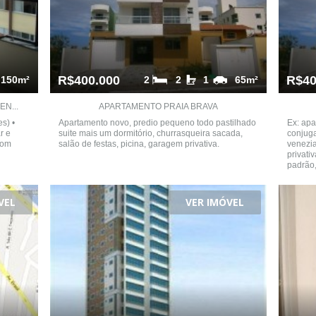
R$400.000
R$40
150m²
2
2
1
65m²
N...
APARTAMENTO PRAIA BRAVA
s) •
Apartamento novo, predio pequeno todo pastilhado
Ex: apa
r e
suite mais um dormitório, churrasqueira sacada,
conjuga
com
salão de festas, picina, garagem privativa.
venezi
privati
padrão,
VEL
VER IMÓVEL