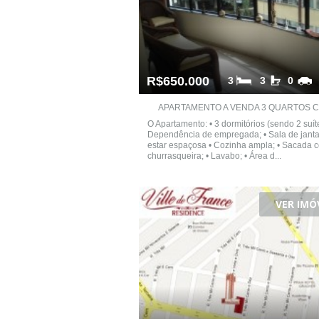
R$650.000
3
3
0
APARTAMENTO A VENDA 3 QUARTOS CE
O Apartamento: • 3 dormitórios (sendo 2 suíte
Dependência de empregada; • Sala de janta
estar espaçosa • Cozinha ampla; • Sacada 
churrasqueira; • Lavabo; • Área d...
VER IMÓ