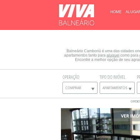
HOME
ALUGA
Balneário Camboriú é uma das cidades ond
apartamentos tanto para
aluguel
como para
Encontre a melhor opção de seu agrad
OPERAÇÃO
TIPO DO IMÓVEL
P
COMPRAR
APARTAMENTOS
ORDE
VER IMÓ