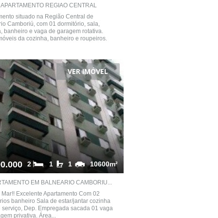
APARTAMENTO REGIAO CENTRAL
ento situado na Região Central de
io Camboriú, com 01 dormitório, sala,
, banheiro e vaga de garagem rotativa.
óveis da cozinha, banheiro e roupeiros.
VER IMÓVEL
0.000
2
1
1
10600m²
TAMENTO EM BALNEARIO CAMBORIU...
 Mar!! Excelente Apartamento Com 02
rios banheiro Sala de estar/jantar cozinha
e serviço, Dep. Empregada sacada 01 vaga
gem privativa. Área...