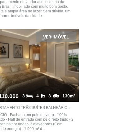
partamento em andar alto, esquina da
 Brasil, mobiliado com muito bom gosto.
a e ampla área de lazer. Sem dúvida, um
hores imóveis da cidade.
VER IMÓVEL
110.000
3
4
3
130m²
RTAMENTO TRÊS SUÍTES BALNEÁRIO...
CIO - Fachada em pele de vidro - 100%
do - Hall de entrada com pé direito triplo - 2
mentos por andar- 3 elevadores (Com
 de energia) - 1.900 m² d...