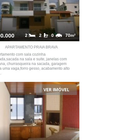
0.000
2
2
0
70m²
APARTAMENTO PRAIA BRAVA
rtamento com sala cozinha
da,sacada na sala e suite, janelas com
ana, churrasqueira na sacada, garagem
va uma vaga,forro gesso, acabamento alto
.
VER IMÓVEL