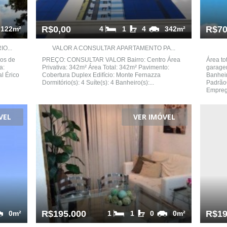
R$0,00
R$70
122m²
4
1
4
342m²
O...
VALOR A CONSULTAR APARTAMENTO PA...
mos de
PREÇO: CONSULTAR VALOR Bairro: Centro Área
Área to
a:
Privativa: 342m² Área Total: 342m² Pavimento:
garagem
l Érico
Cobertura Duplex Edifício: Monte Fernazza
Banhei
Dormitório(s): 4 Suíte(s): 4 Banheiro(s):...
Padrão
Empreg
VEL
VER IMÓVEL
R$195.000
R$19
0m²
1
1
0
0m²