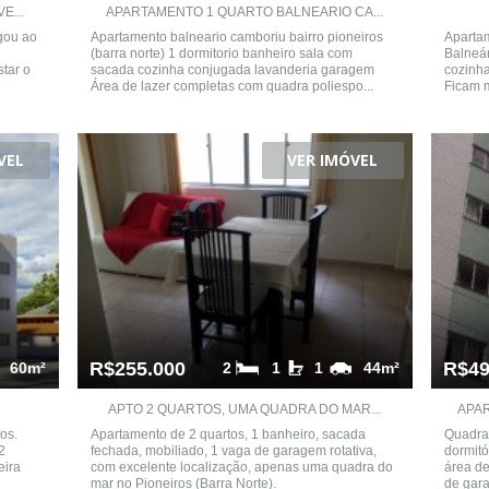
E...
APARTAMENTO 1 QUARTO BALNEARIO CA...
gou ao
Apartamento balneario camboriu bairro pioneiros
Apartam
(barra norte) 1 dormitorio banheiro sala com
Balneár
star o
sacada cozinha conjugada lavanderia garagem
cozinha
Área de lazer completas com quadra poliespo...
Ficam m
VEL
VER IMÓVEL
R$255.000
R$49
60m²
2
1
1
44m²
APTO 2 QUARTOS, UMA QUADRA DO MAR...
APAR
os.
Apartamento de 2 quartos, 1 banheiro, sacada
Quadra
2
fechada, mobiliado, 1 vaga de garagem rotativa,
dormitó
eira
com excelente localização, apenas uma quadra do
área d
mar no Pioneiros (Barra Norte).
de gara