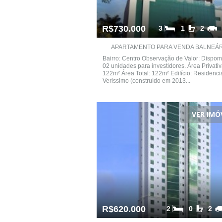
R$730.000
3
1
2
APARTAMENTO PARA VENDA BALNEÁRI
Bairro: Centro Observação de Valor: Dispo
02 unidades para investidores. Área Privativ
122m² Área Total: 122m² Edifício: Residencia
Verissimo (construído em 2013...
VER IMÓ
R$620.000
2
0
2