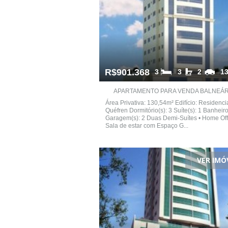
R$901.368
3
3
2
1
APARTAMENTO PARA VENDA BALNEÁRIO
Área Privativa: 130,54m² Edifício: Residenci
Quéfren Dormitório(s): 3 Suíte(s): 1 Banheiro
Garagem(s): 2 Duas Demi-Suítes • Home Offi
Sala de estar com Espaço G...
VER IMÓ