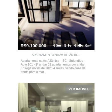
R$9.100.000
4
5
4
0m²
APARTAMENTO NA AV. ATLÂNTIC...
Apartamento na Av. Atlântica – BC - Splendido -
Apto 101 - 1º andar 02 apartamentos por andar
Entrega no fim de 2020 4 suítes, sendo duas de
frente para o mar...
VER IMÓVEL