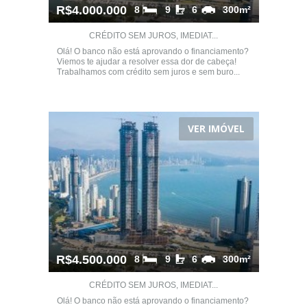
R$4.000.000
8
9
6
300m²
CRÉDITO SEM JUROS, IMEDIAT...
Olá! O banco não está aprovando o financiamento?
Viemos te ajudar a resolver essa dor de cabeça!
Trabalhamos com crédito sem juros e sem buro...
VER IMÓVEL
R$4.500.000
8
9
6
300m²
CRÉDITO SEM JUROS, IMEDIAT...
Olá! O banco não está aprovando o financiamento?