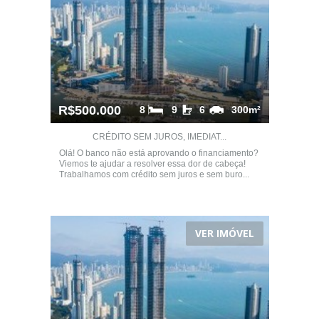
R$500.000
8
9
6
300m²
CRÉDITO SEM JUROS, IMEDIAT...
Olá! O banco não está aprovando o financiamento?
Viemos te ajudar a resolver essa dor de cabeça!
Trabalhamos com crédito sem juros e sem buro...
VER IMÓVEL