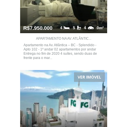
R$7.950.000
4
5
4
0m²
APARTAMENTO NA AV. ATLÂNTIC...
Apartamento na Av. Atlântica – BC - Splendido -
Apto 102 - 1º andar 02 apartamentos por andar
Entrega no fim de 2020 4 suítes, sendo duas de
frente para o mar...
VER IMÓVEL