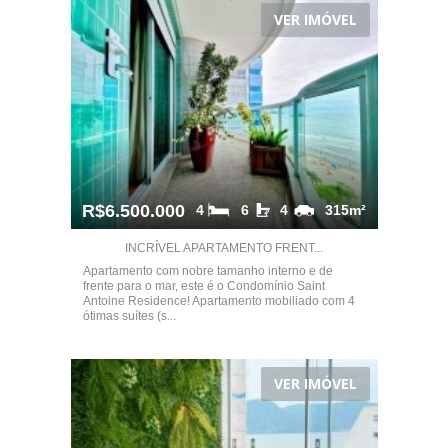
VER IMÓVEL
R$6.500.000
4
6
4
315m²
INCRÍVEL APARTAMENTO FRENT...
Apartamento com nobre tamanho interno e de
frente para o mar, este é o Condomínio Saint
Antoine Residence! Apartamento mobiliado com 4
ótimas suítes (s...
VER IMÓVEL