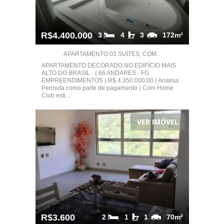
R$4.400.000
3
4
3
172m²
APARTAMENTO 03 SUÍTES, COM...
APARTAMENTO DECORADO NO EDIFÍCIO MAIS
ALTO DO BRASIL - ( 66 ANDARES - FG
EMPREENDIMENTOS ) R$ 4.350.000,00 ( Analisa
Permuta como parte de pagamento ) Com Home
Club esti...
VER IMÓVEL
R$3.600
2
1
1
70m²