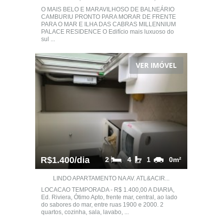
O MAIS BELO E MARAVILHOSO DE BALNEÁRIO
CAMBURIU PRONTO PARA MORAR DE FRENTE
PARA O MAR E ILHA DAS CABRAS MILLENNIUM
PALACE RESIDENCE O Edifício mais luxuoso do
sul ...
VER IMÓVEL
R$1.400/dia
2
4
1
0m²
LINDO APARTAMENTO NA AV. ATL&ACIR...
LOCACAO TEMPORADA - R$ 1.400,00 A DIARIA,
Ed. Riviera, Ótimo Apto, frente mar, central, ao lado
do sabores do mar, entre ruas 1900 e 2000. 2
quartos, cozinha, sala, lavabo, ...