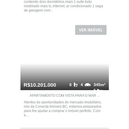
contendo dois dormitórios mais 1 suíte todo
mobiliado mais tv, internet, ar condicionado 1 vaga
de garagem com...
VER IMÓVEL
R$10.201.000
6
4
345m²
5
APARTAMENTO COM VISTA PARA O MAR ...
Atentos às oportunidades do mercado imobiliário,
nós da Conecta Imóveis BC, estamos preparados
para lhe ajudar a comprar o imóvel perfeito. Com
e...