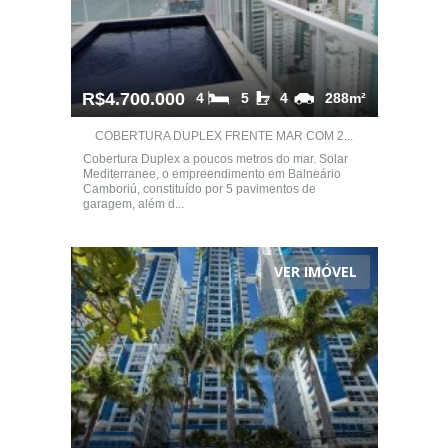
R$4.700.000
4
5
4
288m²
COBERTURA DUPLEX FRENTE MAR COM 2...
Cobertura Duplex a poucos metros do mar. Solar
Mediterranee, o empreendimento em Balneário
Camboriú, constituído por 5 pavimentos de
garagem, além d...
VER IMÓVEL