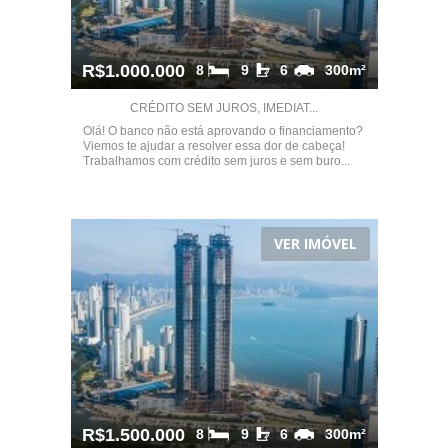
R$1.000.000
8
9
6
300m²
CRÉDITO SEM JUROS, IMEDIAT...
Olá! O banco não está aprovando o financiamento?
Viemos te ajudar a resolver essa dor de cabeça!
Trabalhamos com crédito sem juros e sem buro...
VER IMÓVEL
R$1.500.000
8
9
6
300m²