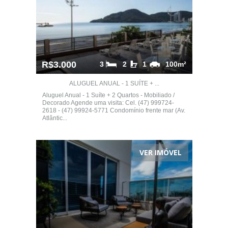
R$3.000
3
2
1
100m²
ALUGUEL ANUAL - 1 SUÍTE + ...
Aluguel Anual - 1 Suíte + 2 Quartos - Mobiliado /
Decorado Agende uma visita: Cel. (47) 999724-
2618 - (47) 99924-5771 Condomínio frente mar (Av.
Atlântic...
VER IMÓVEL