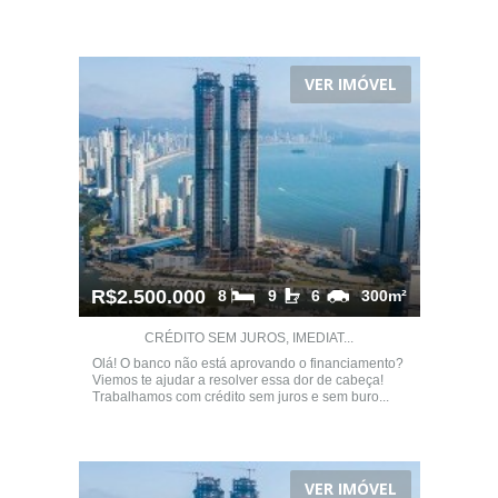
VER IMÓVEL
R$2.500.000
8
9
6
300m²
CRÉDITO SEM JUROS, IMEDIAT...
Olá! O banco não está aprovando o financiamento?
Viemos te ajudar a resolver essa dor de cabeça!
Trabalhamos com crédito sem juros e sem buro...
VER IMÓVEL