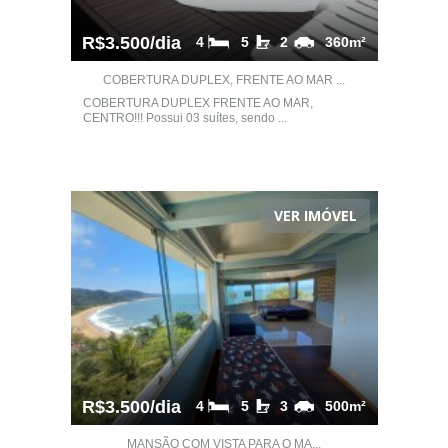
R$3.500/dia
4
5
2
360m²
COBERTURA DUPLEX, FRENTE AO MAR ...
COBERTURA DUPLEX FRENTE AO MAR,
CENTRO!!! Possui 03 suítes, sendo ...
VER IMÓVEL
R$3.500/dia
4
5
3
500m²
MANSÃO COM VISTA PARA O MA...