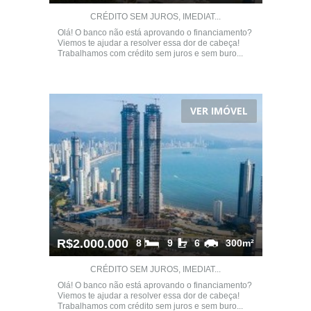
CRÉDITO SEM JUROS, IMEDIAT...
Olá! O banco não está aprovando o financiamento?
Viemos te ajudar a resolver essa dor de cabeça!
Trabalhamos com crédito sem juros e sem buro...
VER IMÓVEL
R$2.000.000
8
9
6
300m²
CRÉDITO SEM JUROS, IMEDIAT...
Olá! O banco não está aprovando o financiamento?
Viemos te ajudar a resolver essa dor de cabeça!
Trabalhamos com crédito sem juros e sem buro...