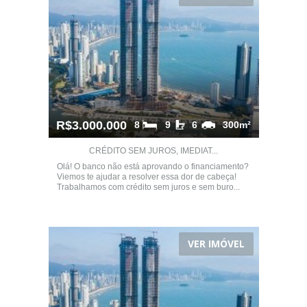
R$3.000.000
8
9
6
300m²
CRÉDITO SEM JUROS, IMEDIAT...
Olá! O banco não está aprovando o financiamento?
Viemos te ajudar a resolver essa dor de cabeça!
Trabalhamos com crédito sem juros e sem buro...
VER IMÓVEL