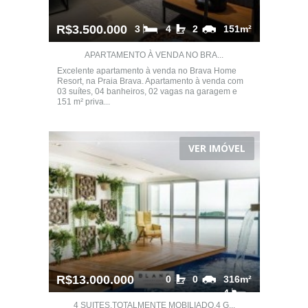
R$3.500.000
3
4
2
151m²
APARTAMENTO À VENDA NO BRA...
Excelente apartamento à venda no Brava Home
Resort, na Praia Brava. Apartamento à venda com
03 suítes, 04 banheiros, 02 vagas na garagem e
151 m² priva...
VER IMÓVEL
R$13.000.000
0
0
316m²
4
4 SUITES,TOTALMENTE MOBILIADO,4 G...