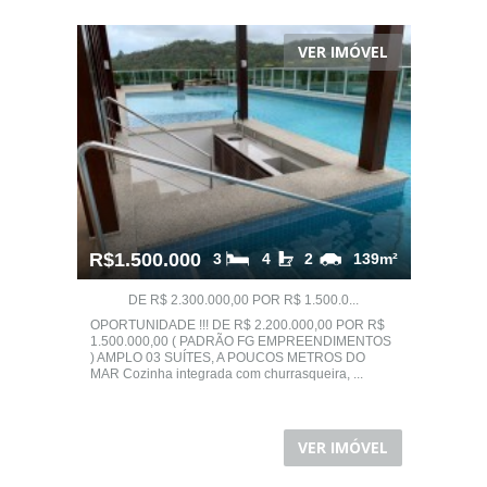
VER IMÓVEL
R$1.500.000
3
4
2
139m²
DE R$ 2.300.000,00 POR R$ 1.500.0...
OPORTUNIDADE !!! DE R$ 2.200.000,00 POR R$
1.500.000,00 ( PADRÃO FG EMPREENDIMENTOS
) AMPLO 03 SUÍTES, A POUCOS METROS DO
MAR Cozinha integrada com churrasqueira, ...
VER IMÓVEL