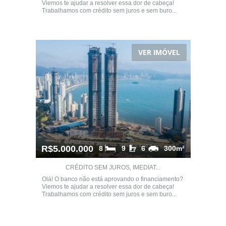
Viemos te ajudar a resolver essa dor de cabeça!
Trabalhamos com crédito sem juros e sem buro...
VER IMÓVEL
R$5.000.000
8
9
6
300m²
CRÉDITO SEM JUROS, IMEDIAT...
Olá! O banco não está aprovando o financiamento?
Viemos te ajudar a resolver essa dor de cabeça!
Trabalhamos com crédito sem juros e sem buro...