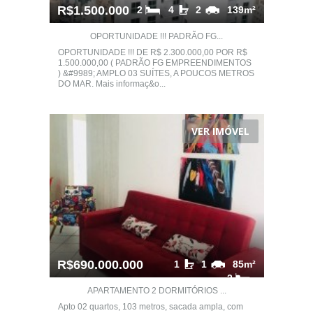
R$1.500.000
2
4
2
139m²
OPORTUNIDADE !!! PADRÃO FG...
OPORTUNIDADE !!! DE R$ 2.300.000,00 POR R$
1.500.000,00 ( PADRÃO FG EMPREENDIMENTOS
) &#9989; AMPLO 03 SUÍTES, A POUCOS METROS
DO MAR. Mais informaç&o...
VER IMÓVEL
R$690.000.000
1
1
85m²
2
APARTAMENTO 2 DORMITÓRIOS ...
Apto 02 quartos, 103 metros, sacada ampla, com