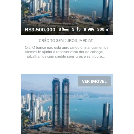
R$3.500.000
8
9
6
300m²
CRÉDITO SEM JUROS, IMEDIAT...
Olá! O banco não está aprovando o financiamento?
Viemos te ajudar a resolver essa dor de cabeça!
Trabalhamos com crédito sem juros e sem buro...
VER IMÓVEL