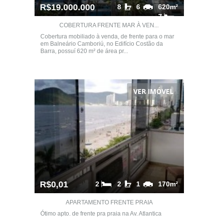
R$19.000.000
8
6
620m²
7
COBERTURA FRENTE MAR À VEN...
Cobertura mobiliado à venda, de frente para o mar
em Balneário Camboriú, no Edifício Costão da
Barra, possuí 620 m² de área pr...
VER IMÓVEL
R$0,01
2
2
1
170m²
APARTAMENTO FRENTE PRAIA
Ótimo apto. de frente pra praia na Av. Atlantica