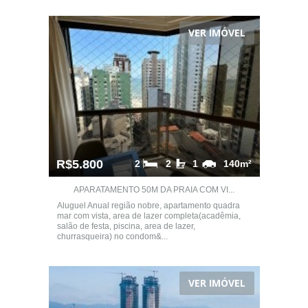
VER IMÓVEL
R$5.800
2
2
1
140m²
APARATAMENTO 50M DA PRAIA COM VI...
Aluguel Anual região nobre, apartamento quadra
mar com vista, area de lazer completa(acadêmia,
salão de festa, piscina, area de lazer,
churrasqueira) no condom&...
VER IMÓVEL