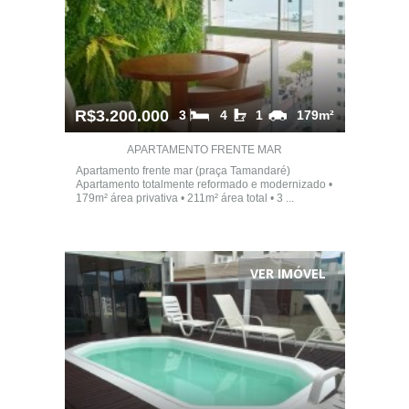
R$3.200.000
3
4
1
179m²
APARTAMENTO FRENTE MAR
Apartamento frente mar (praça Tamandaré)
Apartamento totalmente reformado e modernizado •
179m² área privativa • 211m² área total • 3 ...
VER IMÓVEL