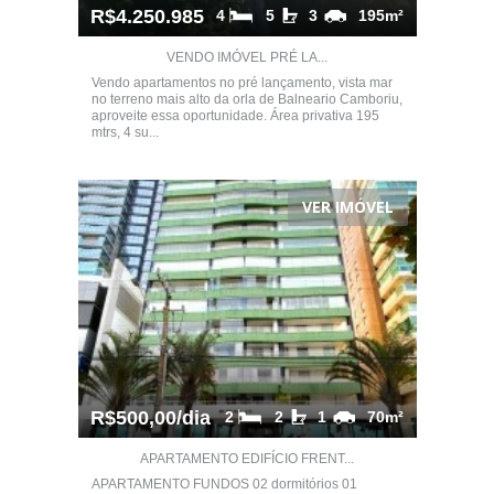
R$4.250.985
4
5
3
195m²
VENDO IMÓVEL PRÉ LA...
Vendo apartamentos no pré lançamento, vista mar
no terreno mais alto da orla de Balneario Camboriu,
aproveite essa oportunidade. Área privativa 195
mtrs, 4 su...
VER IMÓVEL
R$500,00/dia
2
2
1
70m²
APARTAMENTO EDIFÍCIO FRENT...
APARTAMENTO FUNDOS 02 dormitórios 01