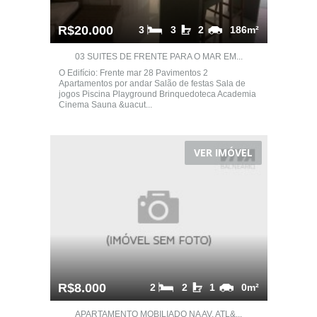
R$20.000
3
3
2
186m²
03 SUITES DE FRENTE PARA O MAR EM...
O Edifício: Frente mar 28 Pavimentos 2
Apartamentos por andar Salão de festas Sala de
jogos Piscina Playground Brinquedoteca Academia
Cinema Sauna &uacut...
VER IMÓVEL
R$8.000
2
2
1
0m²
APARTAMENTO MOBILIADO NA AV. ATL&...