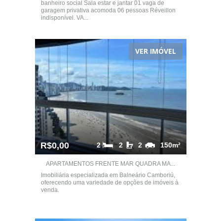
banheiro social Sala estar e jantar 01 vaga de
garagem privativa acomoda 06 pessoas Réveillon
indisponível. VA...
VER IMÓVEL
R$0,00
2
2
2
150m²
APARTAMENTOS FRENTE MAR QUADRA MA...
Imobiliária especializada em Balneário Camboriú,
oferecendo uma variedade de opções de imóveis à
venda.