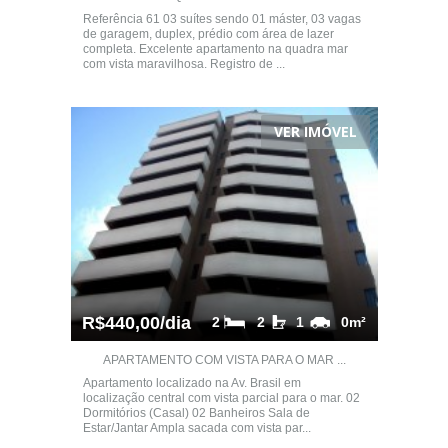
Referência 61 03 suítes sendo 01 máster, 03 vagas
de garagem, duplex, prédio com área de lazer
completa. Excelente apartamento na quadra mar
com vista maravilhosa. Registro de ...
VER IMÓVEL
R$440,00/dia
2
2
1
0m²
APARTAMENTO COM VISTA PARA O MAR ...
Apartamento localizado na Av. Brasil em
localização central com vista parcial para o mar. 02
Dormitórios (Casal) 02 Banheiros Sala de
Estar/Jantar Ampla sacada com vista par...