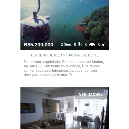
R$5.200.000
1
0
0
0m²
TERRENO DE 8113 M² BARRA SUL BEIR...
Direto com proprietário. Terreno ao lado da Marina,
na Barra Sul, em frente ao teleférico, à beira-mar,
com entrada pela Interpraias ou podendo fazer
deck para entrada pelo mar. Ex...
VER IMÓVEL