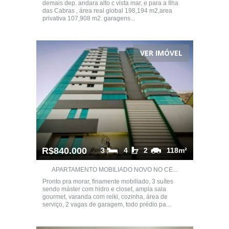
demais dep. andara alto c vista mar. e para a Ilha
das Cabras , área real global 198,194 m2,area
privativa 107,908 m2. garagens...
VER IMÓVEL
R$840.000
3
4
2
118m²
APARTAMENTO MOBILIADO NOVO NO CE...
Pronto pra morar, finamente mobiliado, 3 suítes
sendo máster com hidro e closet, ampla sala
gourmet, varanda com reiki, cozinha, área de
serviço, 2 vagas de garagem, todo prédio pa...