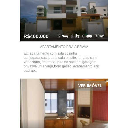
R$400.000
2
2
0
70m²
APARTAMENTO PRAIA BRAVA
Ex: apartamento com sala cozinha
conjugada,sacada na sala e suite, janelas com
veneziana, churrasqueira na sacada, garagem
privativa uma vaga,forro gesso, acabamento alto
padrão,.
VER IMÓVEL