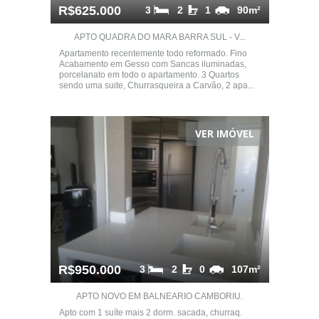
R$625.000
3
2
1
90m²
APTO QUADRA DO MARA BARRA SUL - V...
Apartamento recentemente todo reformado. Fino
Acabamento em Gesso com Sancas iluminadas,
porcelanato em todo o apartamento. 3 Quartos
sendo uma suite, Churrasqueira a Carvão, 2 apa...
VER IMÓVEL
R$950.000
3
2
0
107m²
APTO NOVO EM BALNEARIO CAMBORIU.
Apto com 1 suíte mais 2 dorm. sacada, churraq.