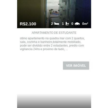
R$2.100
2
1
0
0m²
APARTAMENTO DE ESTUDANTE
otimo apartamento na quadra mar com 2 quartos,
sala, cozinha e banheiro,totalmente mobiliado,
pode ser dividido entre 2 estudantes, predio com
vigilancia 24hs e proximo de tudo, ...
VER IMÓVEL