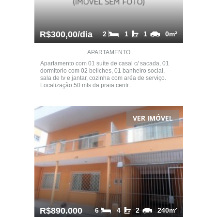
R$300,00/dia
2
1
1
0m²
APARTAMENTO
Apartamento com 01 suíte de casal c/ sacada, 01
dormitorio com 02 beliches, 01 banheiro social,
sala de tv e jantar, cozinha com aréa de serviço.
Localização 50 mts da praia centr...
VER IMÓVEL
R$890.000
6
4
2
240m²