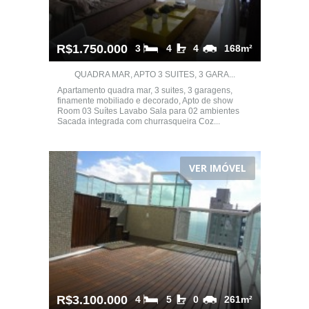
R$1.750.000
3
4
4
168m²
QUADRA MAR, APTO 3 SUITES, 3 GARA...
Apartamento quadra mar, 3 suites, 3 garagens,
finamente mobiliado e decorado, Apto de show
Room 03 Suítes Lavabo Sala para 02 ambientes
Sacada integrada com churrasqueira Coz...
VER IMÓVEL
R$3.100.000
4
5
0
261m²