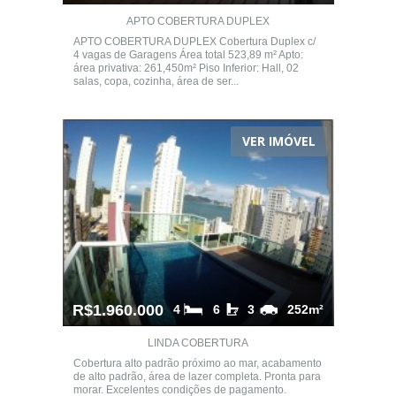
APTO COBERTURA DUPLEX
APTO COBERTURA DUPLEX Cobertura Duplex c/
4 vagas de Garagens Área total 523,89 m² Apto:
área privativa: 261,450m² Piso Inferior: Hall, 02
salas, copa, cozinha, área de ser...
VER IMÓVEL
R$1.960.000
4
6
3
252m²
LINDA COBERTURA
Cobertura alto padrão próximo ao mar, acabamento
de alto padrão, área de lazer completa. Pronta para
morar. Excelentes condições de pagamento.