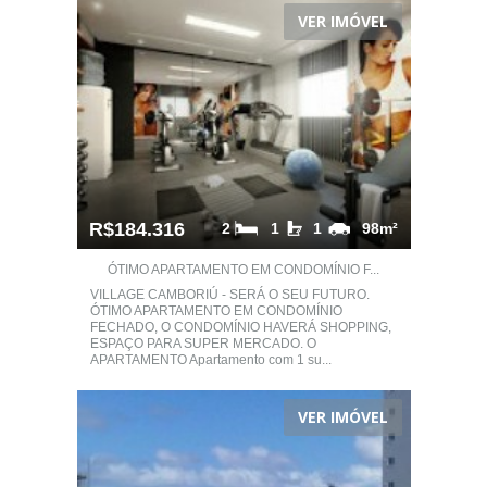
VER IMÓVEL
R$184.316
2
1
1
98m²
ÓTIMO APARTAMENTO EM CONDOMÍNIO F...
VILLAGE CAMBORIÚ - SERÁ O SEU FUTURO.
ÓTIMO APARTAMENTO EM CONDOMÍNIO
FECHADO, O CONDOMÍNIO HAVERÁ SHOPPING,
ESPAÇO PARA SUPER MERCADO. O
APARTAMENTO Apartamento com 1 su...
VER IMÓVEL