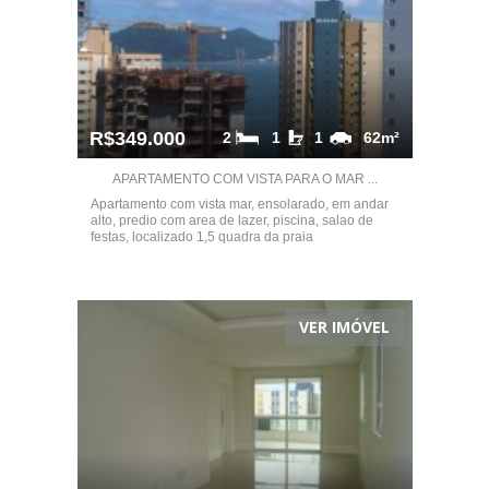
R$349.000
2
1
1
62m²
APARTAMENTO COM VISTA PARA O MAR ...
Apartamento com vista mar, ensolarado, em andar
alto, predio com area de lazer, piscina, salao de
festas, localizado 1,5 quadra da praia
VER IMÓVEL