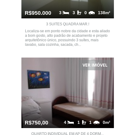
R$950.000
3
3
0
138m²
3 SUITES QUADRA MAR.!
Localiza-se em ponto nobre da cidade e esta aliado
a bom gosto, alto padrão de acabamento e projeto
arquitetônico único, possuindo 3 suítes, mais
lavabo, sala cozinha, sacada, ch...
VER IMÓVEL
R$750,00
4
1
1
0m²
QUARTO INDIVIDUAL EM AP DE 4 DORM...