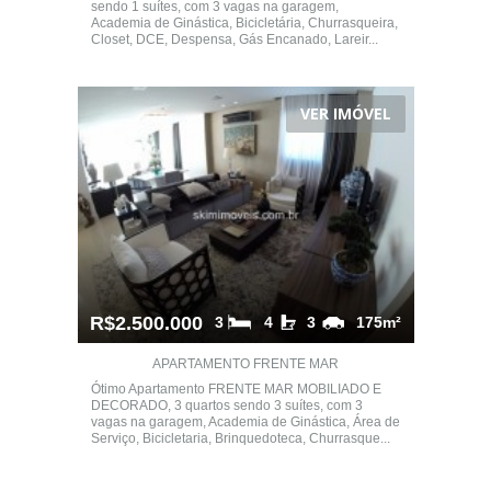
sendo 1 suítes, com 3 vagas na garagem,
Academia de Ginástica, Bicicletária, Churrasqueira,
Closet, DCE, Despensa, Gás Encanado, Lareir...
VER IMÓVEL
R$2.500.000
3
4
3
175m²
APARTAMENTO FRENTE MAR
Ótimo Apartamento FRENTE MAR MOBILIADO E
DECORADO, 3 quartos sendo 3 suítes, com 3
vagas na garagem, Academia de Ginástica, Área de
Serviço, Bicicletaria, Brinquedoteca, Churrasque...