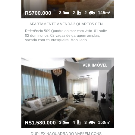
R$700.000
3
2
2
145m²
APARTAMENTO A VENDA 3 QUARTOS CEN...
Referência 509 Quadra do mar com vista. 01 suíte +
02 dormitórios, 02 vagas de garagem amplas,
sacada com churrasqueira. Mobiliado.
VER IMÓVEL
R$1.580.000
3
4
3
150m²
DUPLEX NA QUADRA DO MAR! EM CONS...