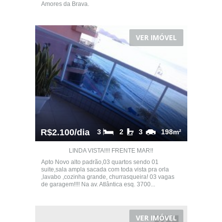
Amores da Brava.
VER IMÓVEL
R$2.100/dia
3
2
3
198m²
LINDA VISTA!!!! FRENTE MAR!!
Apto Novo alto padrão,03 quartos sendo 01
suite,sala ampla sacada com toda vista pra orla
,lavabo ,cozinha grande, churrasqueira! 03 vagas
de garagem!!!! Na av. Atlântica esq. 3700...
VER IMÓVEL