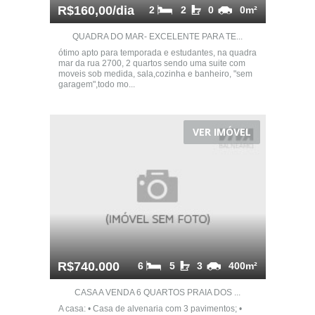
R$160,00/dia
2
2
0
0m²
QUADRA DO MAR- EXCELENTE PARA TE...
ótimo apto para temporada e estudantes, na quadra
mar da rua 2700, 2 quartos sendo uma suite com
moveis sob medida, sala,cozinha e banheiro, "sem
garagem",todo mo...
VER IMÓVEL
R$740.000
6
5
3
400m²
CASA A VENDA 6 QUARTOS PRAIA DOS ...
A casa: • Casa de alvenaria com 3 pavimentos; •