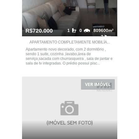
R$720.000
1
0
809600m²
2
APARTAMENTO COMPLETAMENTE MOBILÍA...
Apartamento novo decorado, com 2 dormitório ,
sendo 1 suite, cozinha ,lavabo,área de
serviço,sacada com churrasqueira , sala de jantar e
sala de tv integradas. O prédio possui pisc...
VER IMÓVEL