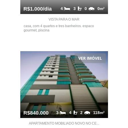
R$1.000/dia
4
3
0
0m²
VISTA PARA O MAR
casa, com 4 quartos e tres banheiros. espaco
gourmet, piscina
VER IMÓVEL
R$840.000
3
4
2
118m²
APARTAMENTO MOBILIADO NOVO NO CE...