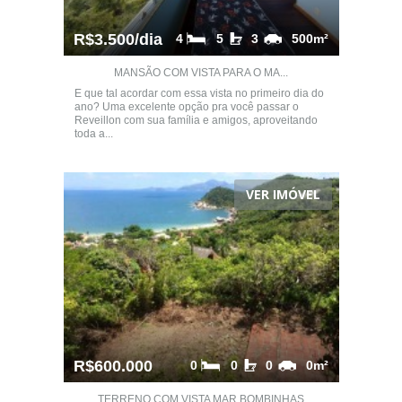
R$3.500/dia
4
5
3
500m²
MANSÃO COM VISTA PARA O MA...
E que tal acordar com essa vista no primeiro dia do
ano? Uma excelente opção pra você passar o
Reveillon com sua família e amigos, aproveitando
toda a...
VER IMÓVEL
R$600.000
0
0
0
0m²
TERRENO COM VISTA MAR BOMBINHAS