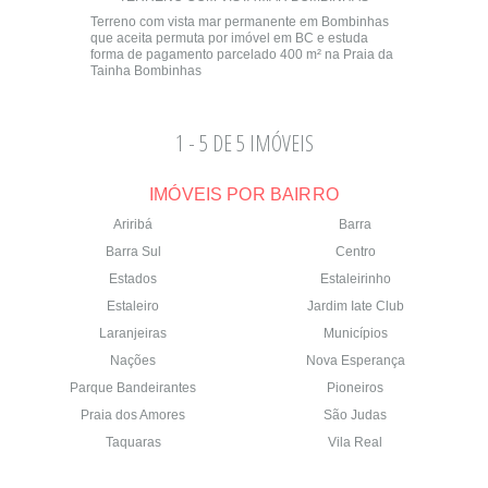
Terreno com vista mar permanente em Bombinhas
que aceita permuta por imóvel em BC e estuda
forma de pagamento parcelado 400 m² na Praia da
Tainha Bombinhas
1 - 5 DE 5 IMÓVEIS
IMÓVEIS POR BAIRRO
Ariribá
Barra
Barra Sul
Centro
Estados
Estaleirinho
Estaleiro
Jardim Iate Club
Laranjeiras
Municípios
Nações
Nova Esperança
Parque Bandeirantes
Pioneiros
Praia dos Amores
São Judas
Taquaras
Vila Real