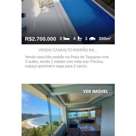
R$2.700.000
3
4
3
300m²
VENDO CASA ALTO PADRÃO NA ...
Vendo casa Alto padrão na Praia de Taquaras com
3 suítes, sendo 1 máster com vista mar. Piscina,
espaço gourmet e vaga para 3 carros.
VER IMÓVEL