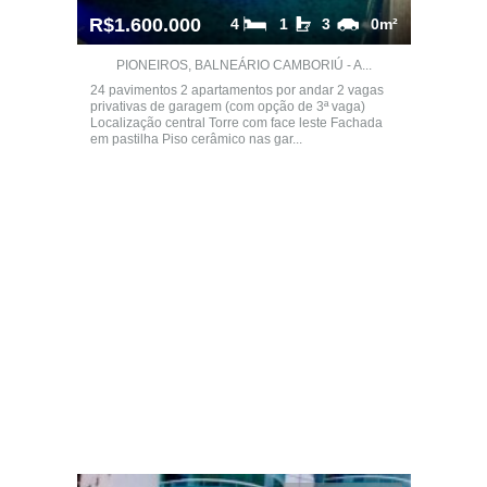
R$1.600.000
4
1
3
0m²
PIONEIROS, BALNEÁRIO CAMBORIÚ - A...
24 pavimentos 2 apartamentos por andar 2 vagas
privativas de garagem (com opção de 3ª vaga)
Localização central Torre com face leste Fachada
em pastilha Piso cerâmico nas gar...