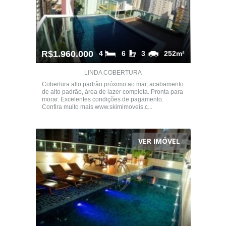
R$1.960.000
4
6
3
252m²
LINDA COBERTURA
Cobertura alto padrão próximo ao mar, acabamento
de alto padrão, área de lazer completa. Pronta para
morar. Excelentes condições de pagamento.
Confira muito mais www.skimimoveis.c...
VER IMÓVEL