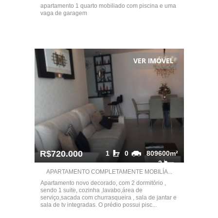
apartamento 1 quarto mobiliado com piscina e uma
vaga de garagem
VER IMÓVEL
R$720.000
1
0
809600m²
2
APARTAMENTO COMPLETAMENTE MOBILÍA...
Apartamento novo decorado, com 2 dormitório ,
sendo 1 suite, cozinha ,lavabo,área de
serviço,sacada com churrasqueira , sala de jantar e
sala de tv integradas. O prédio possui pisc...