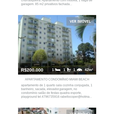
churrasqueira. Apartamento com mobília, 1 vaga de
garagem. 85 m2 privativos fachada...
VER IMÓVEL
R$200.000
1
1
1
42m²
APARTAMENTO CONDOMÍNIO MIAMI BEACH
apartamento de 1 quarto sala cozinha conjugada, 1
banheiro, sacada, elevador,garagem, no
condomínio salão de festas quadra esporte,
playground tel.4796735916 rabellocoper@hotma...
VER IMÓVEL