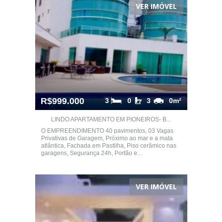
VER IMÓVEL
R$999.000
3
0
3
0m²
LINDO APARTAMENTO EM PIONEIROS- B...
O EMPREENDIMENTO 40 pavimentos, 03 Vagas
Privativas de Garagem, Próximo ao mar e a mata
atlântica, Fachada em Pastilha, Piso cerâmico nas
garagens, Segurança 24h, Portão e...
VER IMÓVEL