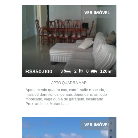
VER IMÓVEL
R$850.000
3
2
0
120m²
APTO QUADRA MAR
Apartamento quadra mar, com 1 suíte c sacada,
mais 02 dormitórios, demais dependências, todo
mobiliado, vaga dupla de garagem. localizado
Prox. ao hotel Marambaia.
VER IMÓVEL