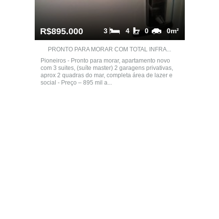
R$895.000
3
4
0
0m²
PRONTO PARA MORAR COM TOTAL INFRA...
Pioneiros - Pronto para morar, apartamento novo
com 3 suites, (suíte master) 2 garagens privativas,
aprox 2 quadras do mar, completa área de lazer e
social - Preço – 895 mil a...