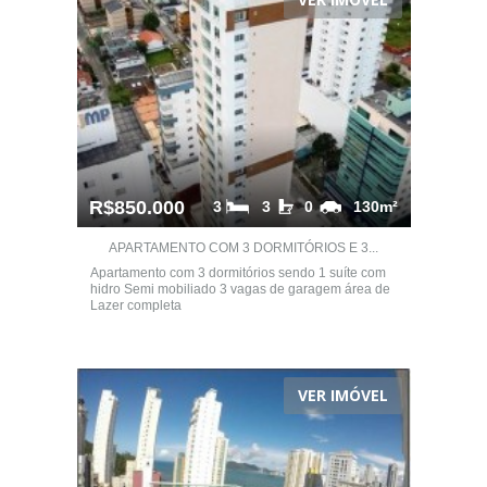
R$850.000
3
3
0
130m²
APARTAMENTO COM 3 DORMITÓRIOS E 3...
Apartamento com 3 dormitórios sendo 1 suíte com
hidro Semi mobiliado 3 vagas de garagem área de
Lazer completa
VER IMÓVEL