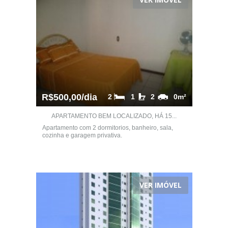
R$500,00/dia
2
1
2
0m²
APARTAMENTO BEM LOCALIZADO, HÁ 15...
Apartamento com 2 dormitorios, banheiro, sala,
cozinha e garagem privativa.
VER IMÓVEL