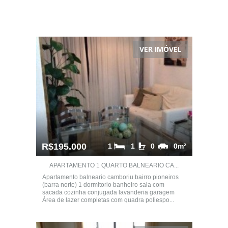
VER IMÓVEL
R$195.000
1
1
0
0m²
APARTAMENTO 1 QUARTO BALNEARIO CA...
Apartamento balneario camboriu bairro pioneiros
(barra norte) 1 dormitorio banheiro sala com
sacada cozinha conjugada lavanderia garagem
Área de lazer completas com quadra poliespo...