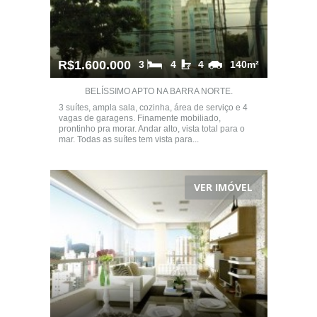
R$1.600.000
3
4
4
140m²
BELÍSSIMO APTO NA BARRA NORTE.
3 suítes, ampla sala, cozinha, área de serviço e 4
vagas de garagens. Finamente mobiliado,
prontinho pra morar. Andar alto, vista total para o
mar. Todas as suítes tem vista para...
VER IMÓVEL