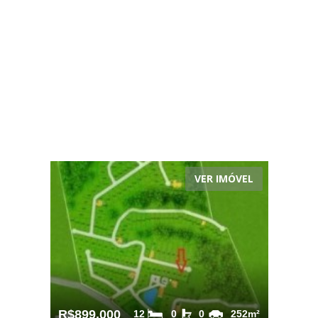
VER IMÓVEL
R$899.000
12
0
0
252m²