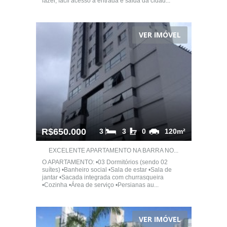
lazer, fácil acesso à entrada e saída da cidad...
VER IMÓVEL
R$650.000
3
3
0
120m²
EXCELENTE APARTAMENTO NA BARRA NO...
O APARTAMENTO: •03 Dormitórios (sendo 02
suítes) •Banheiro social •Sala de estar •Sala de
jantar •Sacada integrada com churrasqueira
•Cozinha •Área de serviço •Persianas au...
VER IMÓVEL