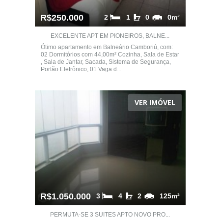
R$250.000
2
1
0
0m²
EXCELENTE APT EM PIONEIROS, BALNE...
Ótimo apartamento em Balneário Camboriú, com:
02 Dormitórios com 44,00m² Cozinha, Sala de Estar
, Sala de Jantar, Sacada, Sistema de Segurança,
Portão Eletrônico, 01 Vaga d...
VER IMÓVEL
R$1.050.000
3
4
2
125m²
PERMUTA-SE 3 SUITES APTO NOVO PRO...