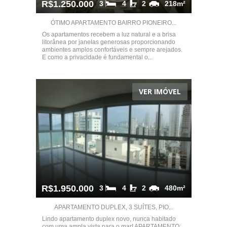
R$1.250.000
3
4
2
218m²
ÓTIMO APARTAMENTO BAIRRO PIONEIRO...
Os apartamentos recebem a luz natural e a brisa
litorânea por janelas generosas proporcionando
ambientes amplos confortáveis e sempre arejados.
E como a privacidade é fundamental o...
VER IMÓVEL
R$1.950.000
3
4
2
480m²
APARTAMENTO DUPLEX, 3 SUÍTES, PIO...
Lindo apartamento duplex novo, nunca habitado
com uma ampla vista para o mar! APARTAMENTO: