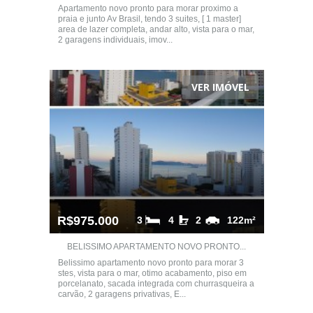
Apartamento novo pronto para morar proximo a
praia e junto Av Brasil, tendo 3 suites, [ 1 master]
area de lazer completa, andar alto, vista para o mar,
2 garagens individuais, imov...
VER IMÓVEL
R$975.000
3
4
2
122m²
BELISSIMO APARTAMENTO NOVO PRONTO...
Belissimo apartamento novo pronto para morar 3
stes, vista para o mar, otimo acabamento, piso em
porcelanato, sacada integrada com churrasqueira a
carvão, 2 garagens privativas, E...