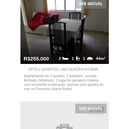
VER IMÓVEL
R$255.000
2
1
1
44m²
APTO 2 QUARTOS, UMA QUADRA DO MAR...
Apartamento de 2 quartos, 1 banheiro, sacada
fechada, mobiliado, 1 vaga de garagem rotativa,
com excelente localização, apenas uma quadra do
mar no Pioneiros (Barra Norte).
VER IMÓVEL