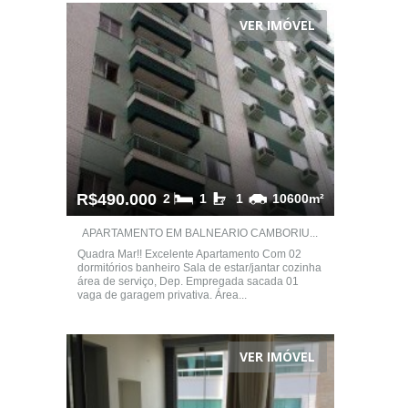
VER IMÓVEL
R$490.000
2
1
1
10600m²
APARTAMENTO EM BALNEARIO CAMBORIU...
Quadra Mar!! Excelente Apartamento Com 02
dormitórios banheiro Sala de estar/jantar cozinha
área de serviço, Dep. Empregada sacada 01
vaga de garagem privativa. Área...
VER IMÓVEL