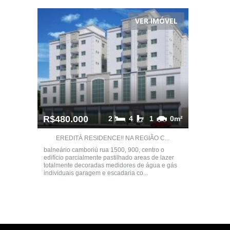
VER IMÓVEL
R$480.000
2
4
1
0m²
EREDITÀ RESIDENCE!! NA REGIÃO C...
balneário camboriú rua 1500, 900, centro o
edifício parcialmente pastilhado areas de lazer
totalmente decoradas medidores de água e gás
individuais garagem e escadaria co...