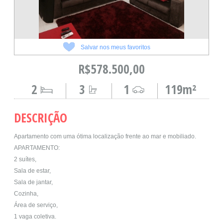
Salvar nos meus favoritos
R$578.500,00
2
3
1
119m²
DESCRIÇÃO
Apartamento com uma ótima localização frente ao mar e mobiliado.
APARTAMENTO:
2 suítes,
Sala de estar,
Sala de jantar,
Cozinha,
Área de serviço,
1 vaga coletiva.