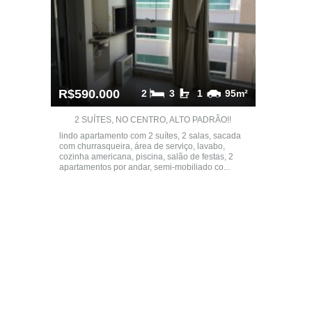
R$590.000
2
3
1
95m²
2 SUÍTES, NO CENTRO, ALTO PADRÃO!!
lindo apartamento com 2 suítes, 2 salas, sacada
com churrasqueira, área de serviço, lavabo,
cozinha americana, piscina, salão de festas, 2
apartamentos por andar, semi-mobiliado co...