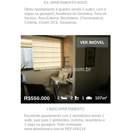
EX. APARTAMENTO NOVO
Ótimo Apartamento 4 quartos sendo 2 suítes, com 3
vagas na garagem, Academia de Ginástica, Área de
Serviço, Área Externa, Bicicletaria, Churrasqueira,
Cinema, Closet, DCE, Despensa...
VER IMÓVEL
R$550.000
2
2
1
107m²
LINDO APARTAMENTO
Excelente apartamento com 2 dormitórios sendo 1
suíte, sala para 2 ambientes, cozinha, lavanderia e
1 vaga na garagem. Todo mobiliado.
www.skimimoveis.com.br REF:APA216