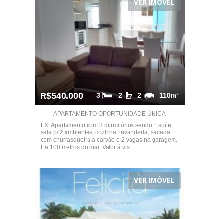
VER IMÓVEL
R$540.000
3
2
2
110m²
APARTAMENTO OPORTUNIDADE ÚNICA
EX: Apartamento com 3 dormitórios sendo 1 suíte,
sala p/ 2 ambientes, cozinha, lavanderia, sacada
com churrasqueira a carvão e 2 vagas na garagem.
Ha 100 metros do mar. Valor á vis...
VER IMÓVEL