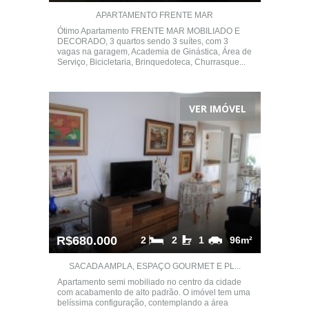
APARTAMENTO FRENTE MAR
Ótimo Apartamento FRENTE MAR MOBILIADO E
DECORADO, 3 quartos sendo 3 suítes, com 3
vagas na garagem, Academia de Ginástica, Área de
Serviço, Bicicletaria, Brinquedoteca, Churrasque...
VER IMÓVEL
R$680.000
2
2
1
96m²
SACADA AMPLA, ESPAÇO GOURMET E PL...
Apartamento semi mobiliado no centro da cidade
com acabamento de alto padrão. O imóvel tem uma
belíssima configuração, contemplando a área