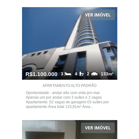
VER IMÓVEL
R$1.100.000
3
4
2
133m²
APARTAMENTO ALTO PADRÃO
Oportunidade - andar alto com vista pro mar
Apenas um por andar com 3 suítes e 2 vagas
Apartamento: 02 vagas de garagem 03 suítes por
apartamento Área total 133,81m² Área...
VER IMÓVEL