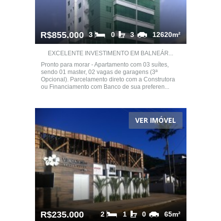
R$855.000
3
0
3
12620m²
EXCELENTE INVESTIMENTO EM BALNEÁR...
Pronto para morar - Apartamento com 03 suítes,
sendo 01 master, 02 vagas de garagens (3ª
Opcional). Parcelamento direto com a Construtora
ou Financiamento com Banco de sua preferen...
VER IMÓVEL
R$235.000
2
1
0
65m²