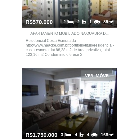
R$570.000
2
2
1
89m²
APARTAMENTO MOBILIADO NA QUADRA D...
Residencial Costa Esmeralda
http://www.haacke.com.br/portifolio/titulo/residencial-
costa-esmeralda/ 88,28 m2 de área privativa, total
123,16 m2 Condomínio oferece S...
VER IMÓVEL
R$1.750.000
3
4
4
168m²