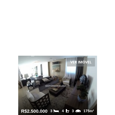
VER IMÓVEL
R$2.500.000
3
4
3
175m²