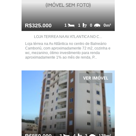
R$325.000
1
1
0
0m²
LOJA TERREA NA AV ATLANTICA NO C...
Loja térrea na Av Atlântica no centro de Balneário
Camboriú, com aproximadamente 72 m2, cozinha e
wc, mezanino, ótimo investimento para renda
aproximadamente 1% ao mês de renda, P...
VER IMÓVEL
3
4
2
129m²