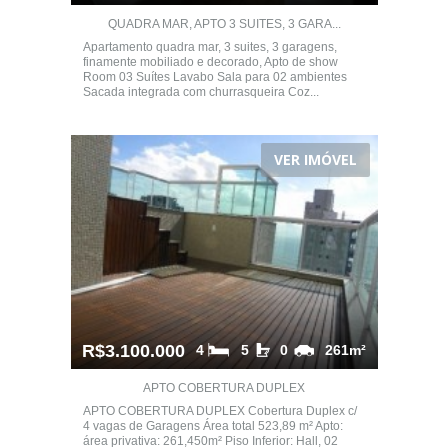
QUADRA MAR, APTO 3 SUITES, 3 GARA...
Apartamento quadra mar, 3 suites, 3 garagens,
finamente mobiliado e decorado, Apto de show
Room 03 Suítes Lavabo Sala para 02 ambientes
Sacada integrada com churrasqueira Coz...
VER IMÓVEL
R$3.100.000
4
5
0
261m²
APTO COBERTURA DUPLEX
APTO COBERTURA DUPLEX Cobertura Duplex c/
4 vagas de Garagens Área total 523,89 m² Apto:
área privativa: 261,450m² Piso Inferior: Hall, 02