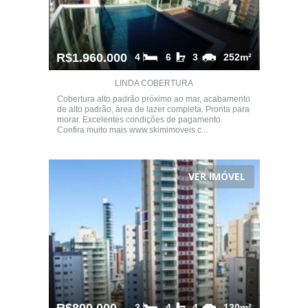
R$1.960.000
4
6
3
252m²
LINDA COBERTURA
Cobertura alto padrão próximo ao mar, acabamento
de alto padrão, área de lazer completa. Pronta para
morar. Excelentes condições de pagamento.
Confira muito mais www.skimimoveis.c...
VER IMÓVEL
3
4
4
130m²