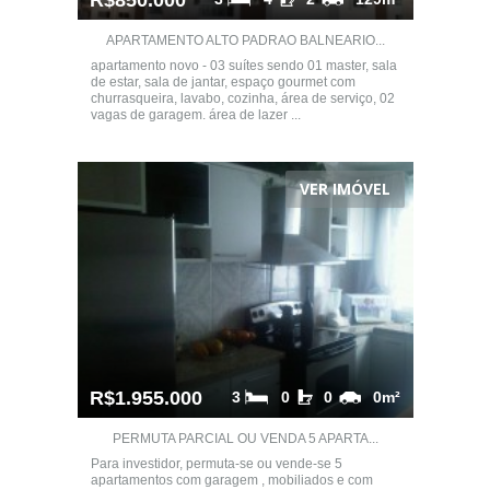
R$850.000
APARTAMENTO ALTO PADRAO BALNEARIO...
apartamento novo - 03 suítes sendo 01 master, sala
de estar, sala de jantar, espaço gourmet com
churrasqueira, lavabo, cozinha, área de serviço, 02
vagas de garagem. área de lazer ...
VER IMÓVEL
R$1.955.000
3
0
0
0m²
PERMUTA PARCIAL OU VENDA 5 APARTA...
Para investidor, permuta-se ou vende-se 5
apartamentos com garagem , mobiliados e com