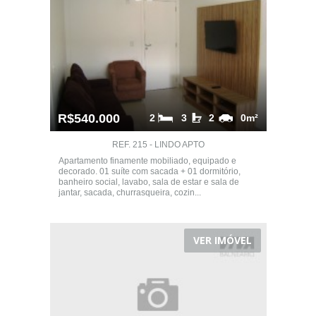
R$540.000
2
3
2
0m²
REF. 215 - LINDO APTO
Apartamento finamente mobiliado, equipado e
decorado. 01 suíte com sacada + 01 dormitório,
banheiro social, lavabo, sala de estar e sala de
jantar, sacada, churrasqueira, cozin...
VER IMÓVEL