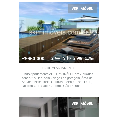
VER IMÓVEL
R$650.000
2
3
2
119m²
LINDO APARTAMENTO
Lindo Apartamento ALTO PADRÃO. Com 2 quartos
sendo 2 suítes, com 2 vagas na garagem, Área de
Serviço, Bicicletária, Churrasqueira, Closet, DCE,
Despensa, Espaço Gourmet, Gás Encana...
VER IMÓVEL