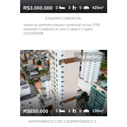
R$3.000.000
3
3
0
420m²
ESQUINA COMERCIAL
vendo ou permuto esquina comercial na rua 1500
balneário Camboriú sc com 5 salas e 2 aptos
5182892608
VER IMÓVEL
R$850.000
3
3
0
130m²
APARTAMENTO COM 3 DORMITÓRIOS E 3...