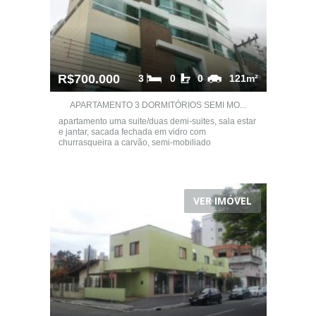
R$700.000
3
0
0
121m²
APARTAMENTO 3 DORMITÓRIOS SEMI MO...
apartamento uma suite/duas demi-suites, sala estar
e jantar, sacada fechada em vidro com
churrasqueira a carvão, semi-mobiliado
VER IMÓVEL